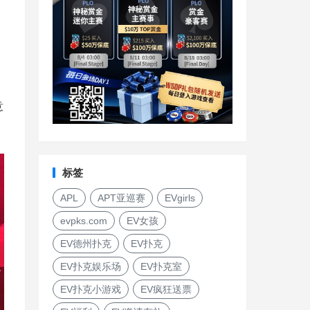
意
标签
APL
APT亚巡赛
EVgirls
evpks.com
EV女孩
EV德州扑克
EV扑克
EV扑克娱乐场
EV扑克室
EV扑克小游戏
EV疯狂送票