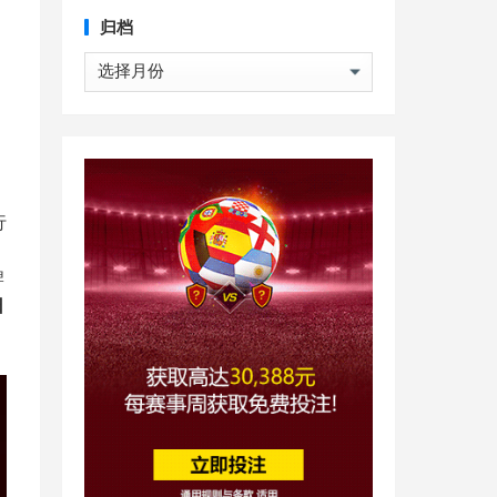
归档
归
档
行
牌
日