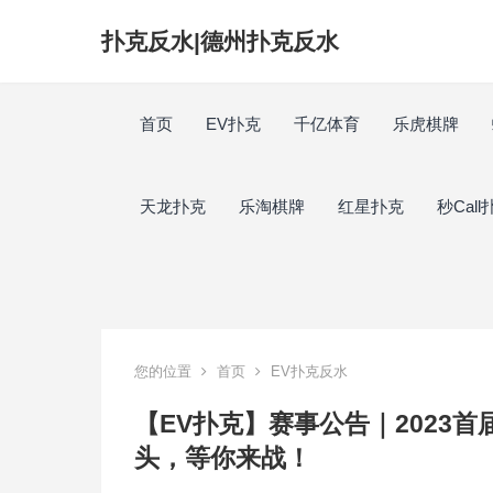
扑克反水|德州扑克反水
首页
EV扑克
千亿体育
乐虎棋牌
天龙扑克
乐淘棋牌
红星扑克
秒Call
您的位置
首页
EV扑克反水
【EV扑克】赛事公告｜2023
头，等你来战！