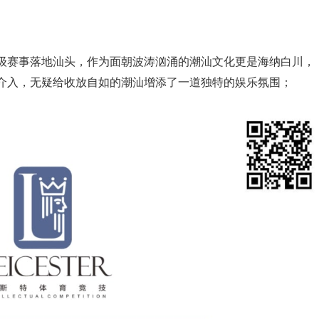
百万级赛事落地汕头，作为面朝波涛汹涌的潮汕文化更是海纳白川，
介入，无疑给收放自如的潮汕增添了一道独特的娱乐氛围；