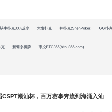
蜗牛扑克30%反水
大发扑克
神扑克(ShenPoker)
GG扑克(
扑克
新葡京棋牌
币投BTC365(bitou366.com)
首届CSPT潮汕杯，百万赛事奔流到海涌入汕