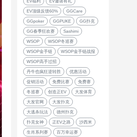
EV福利
EV邀请有礼
EV顶级反馈60%
GGCare
GGpoker
GGPUKE
GG扑克
GG春季狂欢赛
Sashimi
WSOP
WSOP冬巡赛
WSOP金手链
WSOP金手链战报
WSOP高手过招
丹牛也疯狂逆转胜
优惠活动
促销活动
免费比赛
免费赛
冬巡赛
创造正EV
大发体育
大发官网
大发扑克
大逃杀玩法
德州扑克
扑克女神
正EV之路
沙西米
生肖系列赛
百万幸运赛