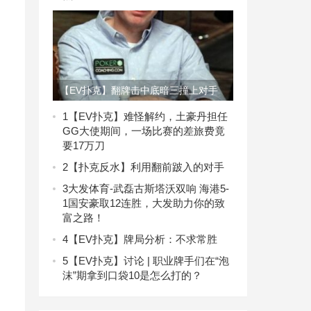
【EV扑克】翻牌击中底暗三撞上对手
河牌完成顺子，这手牌到底哪里打错
1
【EV扑克】难怪解约，土豪丹担任
GG大使期间，一场比赛的差旅费竟
了？
要17万刀
2
【扑克反水】利用翻前跛入的对手
3
大发体育-武磊古斯塔沃双响 海港5-
1国安豪取12连胜，大发助力你的致
富之路！
4
【EV扑克】牌局分析：不求常胜
5
【EV扑克】讨论 | 职业牌手们在“泡
沫”期拿到口袋10是怎么打的？