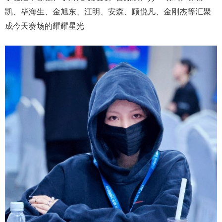
凯、毕海生、金旭东、江明、安森、顾悦凡、金刚杰等汇聚
成今天赛场的耀耀星光