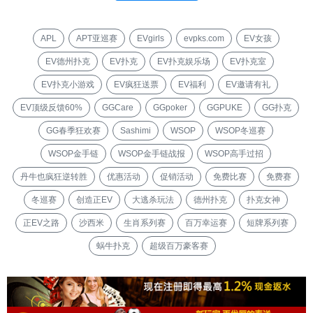
APL
APT亚巡赛
EVgirls
evpks.com
EV女孩
EV德州扑克
EV扑克
EV扑克娱乐场
EV扑克室
EV扑克小游戏
EV疯狂送票
EV福利
EV邀请有礼
EV顶级反馈60%
GGCare
GGpoker
GGPUKE
GG扑克
GG春季狂欢赛
Sashimi
WSOP
WSOP冬巡赛
WSOP金手链
WSOP金手链战报
WSOP高手过招
丹牛也疯狂逆转胜
优惠活动
促销活动
免费比赛
免费赛
冬巡赛
创造正EV
大逃杀玩法
德州扑克
扑克女神
正EV之路
沙西米
生肖系列赛
百万幸运赛
短牌系列赛
蜗牛扑克
超级百万豪客赛