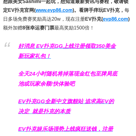
想跟美女Sashimi一起玩，
想知道最新资讯与赛程，
敬请锁
定EV扑克官网(
www.evp86.com
)。
看牌手痒玩EV扑克，
每
日多场免费赛奖励高达20w，现在注册
EV扑克(
evp86.com
)
额外加赠
8张幸运赛门票
最高奖励1500倍！
好消息 EV扑克GG上线注册领取350美金
新玩家礼包！
全天24小时随机将掉落现金红包至牌局底
池或玩家余额!快体验吧
EV扑克GG
全新中文旗舰站
追求高EV
的
决定
就是扑克的本质
EV扑克娱乐场强势上线疯狂送钱，注册