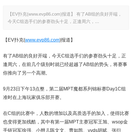
【EV扑克(www.evp86.com)报道】 有了AB组的良好开端，
今天C组选手们的参赛劲头十足，正逢周六，…
【EV扑克(
www.evp86.com
)报道】
有了AB组的良好开端，今天C组选手们的参赛劲头十足，正
逢周六，在前几个级别时就已经超越了AB组的势头，将赛事
你推向了另一个高潮。
9月23日下午13点整，第二届MPT魔都系列锦标赛Day1C组
准时在上海玩家俱乐部开赛。
在C组的比赛中，人数的增加以及高质选手的加入，使得比赛
也变得更加残酷，其中有第一届MPT主赛冠军王旭、wsop金
手链冠军徐强、小辫儿陈文文、曹如凯、yyds胡斌、张衍