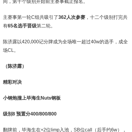
间，第十个级别开始前主赛事截止报名。
主赛事第一轮C组共吸引了
362人次参赛
，十二个级别打完共
有
65名选手晋级
第二轮。
陈济露以420,000记分牌成为全场唯一超过40w的选手，成全
场CL。
（陈济露）
精彩对决
小钢炮撞上毕海生Nuts钢板
级别8 预置分400/800/800
翻牌前，毕海生在+2位limp入池，SB位call（后手约6w），