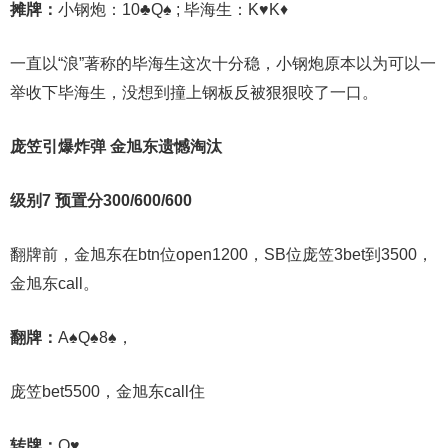
摊牌：
小钢炮：10♣Q♠ ; 毕海生：K♥K♦
一直以“浪”著称的毕海生这次十分稳，小钢炮原本以为可以一
举收下毕海生，没想到撞上钢板反被狠狠咬了一口。
庞笠引爆炸弹 金旭东遗憾淘汰
级别7 预置分300/600/600
翻牌前，金旭东在btn位open1200，SB位庞笠3bet到3500，
金旭东call。
翻牌：
A♠Q♠8♠，
庞笠bet5500，金旭东call住
转牌：
Q♥，