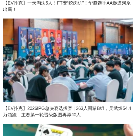
【EV扑克】一天淘汰5人！FT变“绞肉机”！华裔选手AA惨遭河杀
出局！
【EV扑克】2026IPG总决赛选拔赛 | 263人围猎B组，吴武煌54.4
万领跑，主赛第一轮晋级版图再添40人