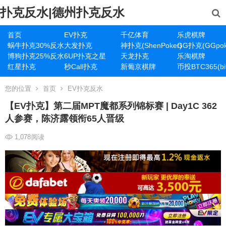
扑克反水|德州扑克反水
首页
EV扑克
千亿体育
乐虎棋牌
蜗牛扑克30%反水
大发扑克
神扑克(ShenPoker)
GG扑克(GGpok
博狗扑克25%反水
6UP扑克之星
天龙扑克
乐淘棋牌
红星扑克
秒Call扑克
新葡京棋牌
币投BTC365(bit
您的位置
首页
EV扑克反水
【EV扑克】第二届MPT魔都系列锦标赛 | Day1C ​362
人参赛，陈济露领衔65人晋级
1,078
阅读