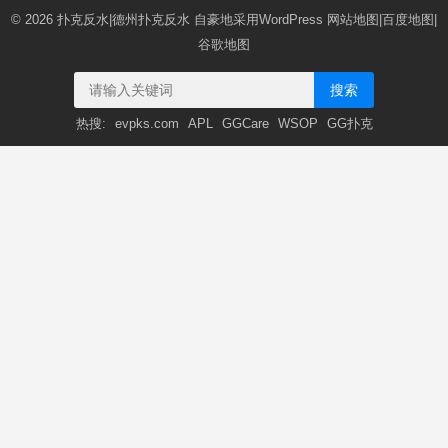
© 2026
扑克反水|德州扑克反水
自豪地采用WordPress
网站地图
|
百度地图
|
谷歌地图
搜索
热搜:
evpks.com
APL
GGCare
WSOP
GG扑克