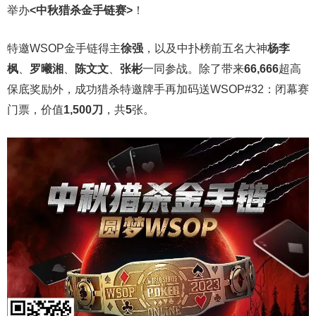
举办
<中秋猎杀金手链赛>
！
特邀WSOP金手链得主
徐强
，以及中扑榜前五名大神
杨李
枫
、
罗曦湘
、
陈文文
、
张彬
一同参战。除了带来
66,666
超高
保底奖励外，成功猎杀特邀牌手再加码送WSOP#32：闭幕赛
门票，价值
1,500刀
，共
5
张。