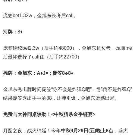
庞笠bet1.32w，金旭东长考后call。
河牌：
8♦
庞笠继续bet2.3w（后手约48000），金旭东超长考，calltime
后最终选择了call住（后手约22700）
摊牌：金旭东：A♦J♥ ; 庞笠8♣8♦
金旭东秀出牌时问庞笠“你不会是炸弹Q吧”，“那倒不是炸弹Q”
结果庞笠秀出手中的88，炸弹引爆，金旭东遗憾出局。
免费与大神同桌较劲！
<中秋猎杀金手链赛>
月圆之夜，战火绵延！今年
中秋9月29日(五)晚上8点
，盛大