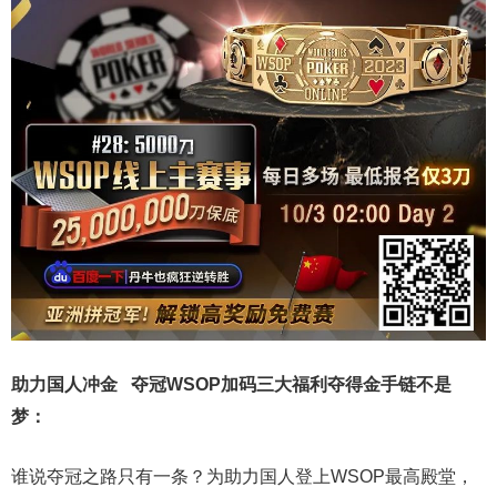
助力国人冲金 夺冠
WSOP加码三大福利
夺得金手链不是
梦
：
谁说夺冠之路只有一条？为助力国人登上WSOP最高殿堂，