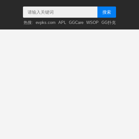
搜索
热搜:
evpks.com
APL
GGCare
WSOP
GG扑克