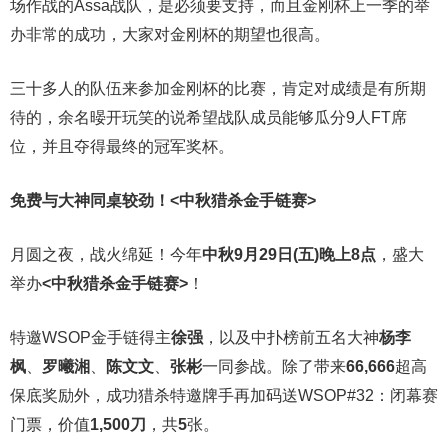
场作战的Assa战队，是必须要支持，而且金刚杯上一季的举
办非常的成功，大家对金刚杯的期望也很高。
三十多人的队伍来参加金刚杯的比赛，肯定对成绩是有所期
待的，余名暥开玩笑的说希望战队成员能够瓜分9人FT席
位，并且夺得最终的冠军奖杯。
免费与大神同桌较劲！
<中秋猎杀金手链赛>
月圆之夜，战火绵延！今年
中秋9月29日(五)晚上8点
，盛大
举办
<中秋猎杀金手链赛>
！
特邀WSOP金手链得主
徐强
，以及中扑榜前五名大神
杨李
枫
、
罗曦湘
、
陈文文
、
张彬
一同参战。除了带来
66,666
超高
保底奖励外，成功猎杀特邀牌手再加码送WSOP#32：闭幕赛
门票，价值
1,500刀
，共
5
张。