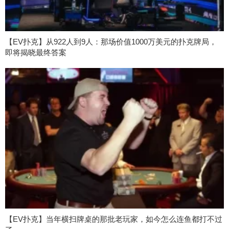
【EV扑克】从922人到9人：那场价值1000万美元的扑克牌局，
即将揭晓最终答案
【EV扑克】当年横扫牌桌的那批老玩家，如今怎么连鱼都打不过