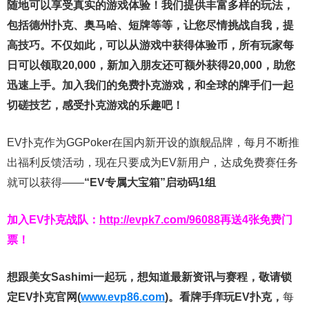
随地可以享受真实的游戏体验！我们提供丰富多样的玩法，
包括德州扑克、奥马哈、短牌等等，让您尽情挑战自我，提
高技巧。不仅如此，
可以从游戏中获得体验币，所有玩家每
日可以领取20,000，新加入朋友还可额外获得20,000，助您
迅速上手。
加入我们的免费扑克游戏，和全球的牌手们一起
切磋技艺，感受扑克游戏的乐趣吧！
EV扑克作为GGPoker在国内新开设的旗舰品牌，每月不断推
出福利反馈活动，现在只要成为EV新用户，达成免费赛任务
就可以获得——
“EV专属大宝箱”启动码1组
加入EV扑克战队：
http://evpk7.com/96088
再送4张免费门
票！
想跟美女Sashimi一起玩，
想知道最新资讯与赛程，
敬请锁
定EV扑克官网(
www.evp86.com
)。
看牌手痒玩EV扑克，
每