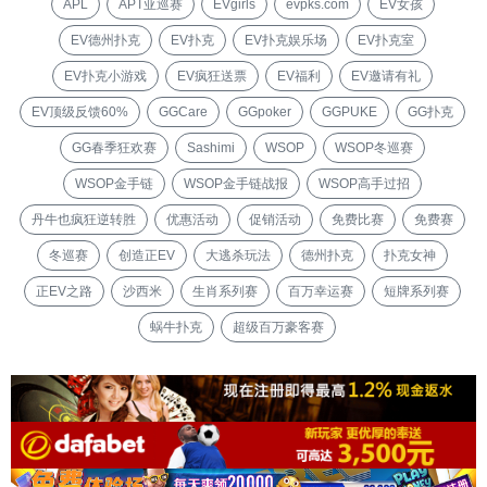
APL
APT亚巡赛
EVgirls
evpks.com
EV女孩
EV德州扑克
EV扑克
EV扑克娱乐场
EV扑克室
EV扑克小游戏
EV疯狂送票
EV福利
EV邀请有礼
EV顶级反馈60%
GGCare
GGpoker
GGPUKE
GG扑克
GG春季狂欢赛
Sashimi
WSOP
WSOP冬巡赛
WSOP金手链
WSOP金手链战报
WSOP高手过招
丹牛也疯狂逆转胜
优惠活动
促销活动
免费比赛
免费赛
冬巡赛
创造正EV
大逃杀玩法
德州扑克
扑克女神
正EV之路
沙西米
生肖系列赛
百万幸运赛
短牌系列赛
蜗牛扑克
超级百万豪客赛