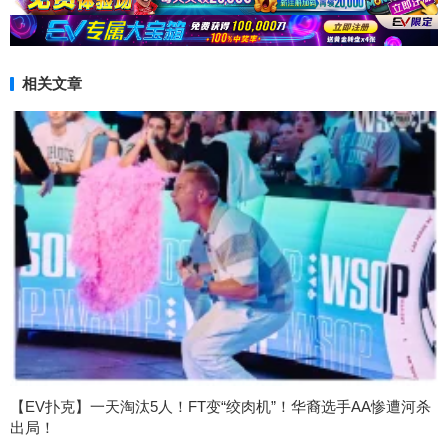
相关文章
【EV扑克】一天淘汰5人！FT变“绞肉机”！华裔选手AA惨遭河杀
出局！