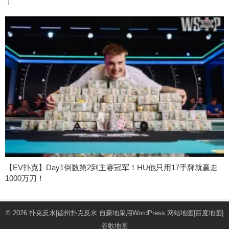
了
【EV扑克】Day1倒数第2到主赛冠军！HU他只用17手牌就赢走
1000万刀！
© 2026
扑克反水|德州扑克反水
自豪地采用WordPress
网站地图
|
百度地图
|
谷歌地图