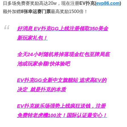
日多场免费赛奖励高达20w，现在注册
EV扑克(
evp86.com
)
额外加赠
8张幸运赛门票
最高奖励1500倍！
好消息 EV扑克GG上线注册领取350美金
新玩家礼包！
全天24小时随机将掉落现金红包至牌局底
池或玩家余额!快体验吧
EV扑克GG
全新中文旗舰站
追求高EV
的
决定
就是扑克的本质
EV扑克娱乐场强势上线疯狂送钱，注册
免费转老虎機100次！国际认证最安心！