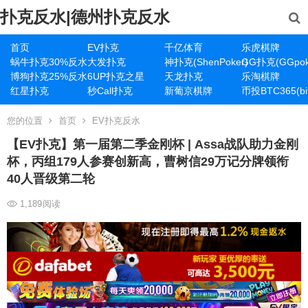
扑克反水|德州扑克反水
首页
EV扑克
千亿体育
乐虎棋牌
蜗牛扑克30%反水
大发扑克
神扑克(ShenPoker)
GG扑克(GGpok
博狗扑克25%反水
6UP扑克之星
天龙扑克
乐淘棋牌
红星扑克
秒Call扑克
新葡京棋牌
币投BTC365(bit
您的位置
首页
EV扑克反水
【EV扑克】第一届第二季金刚杯 | Assa战队助力金刚
杯，丙组179人参赛创新高，曹树信29万记分牌领衔
40人晋级第二轮
1,189
阅读