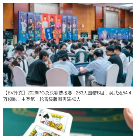
【EV扑克】2026IPG总决赛选拔赛 | 263人围猎B组，吴武煌54.4
万领跑，主赛第一轮晋级版图再添40人