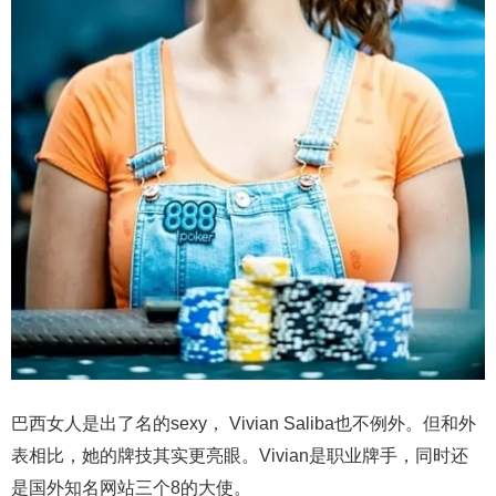
巴西女人是出了名的sexy， Vivian Saliba也不例外。但和外
表相比，她的牌技其实更亮眼。Vivian是职业牌手，同时还
是国外知名网站三个8的大使。