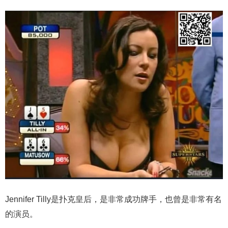
Jennifer Tilly是扑克皇后，是非常成功牌手，也曾是非常有名
的演员。