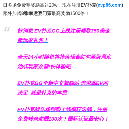
日多场免费赛奖励高达20w，现在注册
EV扑克(
evp86.com
)
额外加赠
8张幸运赛门票
最高奖励1500倍！
好消息 EV扑克GG上线注册领取350美金
新玩家礼包！
全天24小时随机将掉落现金红包至牌局底
池或玩家余额!快体验吧
EV扑克GG
全新中文旗舰站
追求高EV
的
决定
就是扑克的本质
EV扑克娱乐场强势上线疯狂送钱，注册
免费转老虎機100次！国际认证最安心！