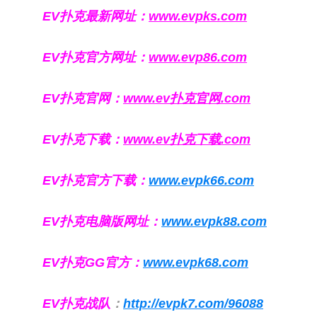
EV扑克最新网址：
www.evpks.com
EV扑克官方网址：
www.evp86.com
EV扑克官网：
www.ev扑克官网.com
EV扑克下载：
www.ev扑克下载.com
EV扑克官方下载：
www.evpk66.com
EV扑克电脑版网址：
www.evpk88.com
EV扑克GG官方：
www.evpk68.com
EV扑克战队
：
http://evpk7.com/96088