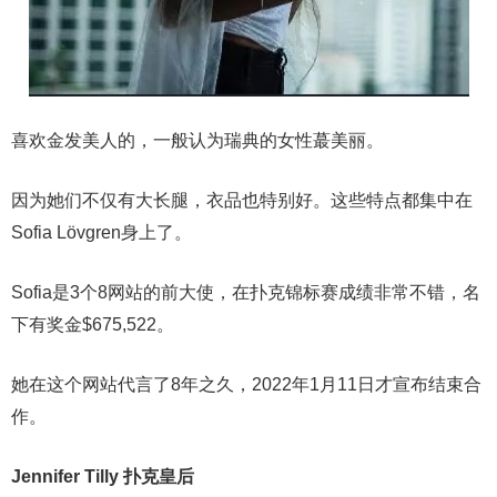
喜欢金发美人的，一般认为瑞典的女性蕞美丽。
因为她们不仅有大长腿，衣品也特别好。这些特点都集中在
Sofia Lövgren身上了。
Sofia是3个8网站的前大使，在扑克锦标赛成绩非常不错，名
下有奖金$675,522。
她在这个网站代言了8年之久，2022年1月11日才宣布结束合
作。
Jennifer Tilly 扑克皇后