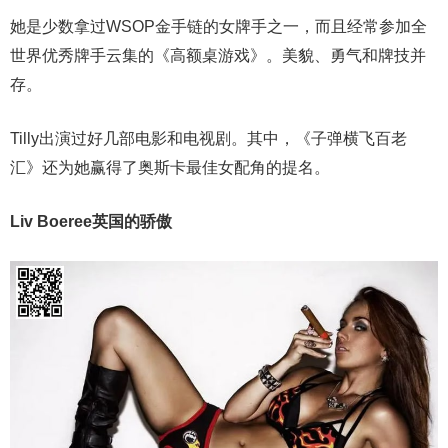
她是少数拿过WSOP金手链的女牌手之一，而且经常参加全
世界优秀牌手云集的《高额桌游戏》。美貌、勇气和牌技并
存。
Tilly出演过好几部电影和电视剧。其中，《子弹横飞百老
汇》还为她赢得了奥斯卡最佳女配角的提名。
Liv Boeree英国的骄傲