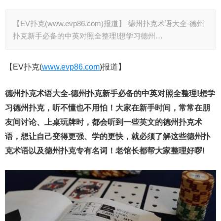
【EV扑克(www.evp86.com)报道】 德州扑克术语大全-德州
扑克新手必备的中英对照全整理!想学习德州…
【EV扑克(
www.evp86.com
)报道】
德州扑克术语大全-德州扑克新手必备的中英对照全整理!想学
习德州扑克，听不懂也不用怕！大家在新手时间，常常在朋
友间讨论、上桌玩牌时，都会听到一些英文的德州扑克术
语，想让自己变得更强、学的更快，就必须了解这些德州扑
克术语以及德州扑克专有名词！老馆长都帮大家整理好啰!