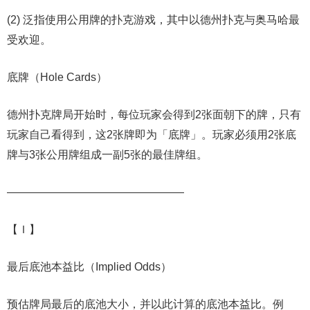
(2) 泛指使用公用牌的扑克游戏，其中以德州扑克与奥马哈最
受欢迎。
底牌（Hole Cards）
德州扑克牌局开始时，每位玩家会得到2张面朝下的牌，只有
玩家自己看得到，这2张牌即为「底牌」。玩家必须用2张底
牌与3张公用牌组成一副5张的最佳牌组。
————————————————
【Ｉ】
最后底池本益比（Implied Odds）
预估牌局最后的底池大小，并以此计算的底池本益比。例