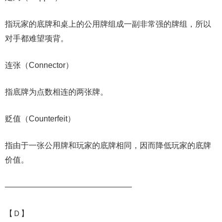
指玩家的底牌和桌上的公用牌组成一副非常强的牌组，所以
对手都难望项背。
连张（Connector）
指底牌为点数相连的两张牌。
贬值（Counterfeit）
指由于一张公用牌和玩家的底牌相同，因而降低玩家的底牌
价值。
————————————————
【Ｄ】