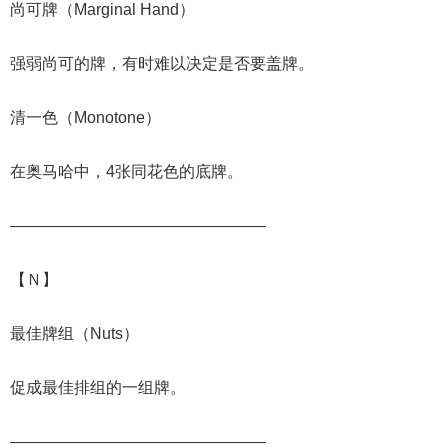
尚可牌（Marginal Hand）
强弱尚可的牌，有时难以决定是否要盖牌。
清一色（Monotone）
在奥马哈中，4张同花色的底牌。
————————————————
【Ｎ】
最佳牌组（Nuts）
促成最佳排组的一组牌。
————————————————