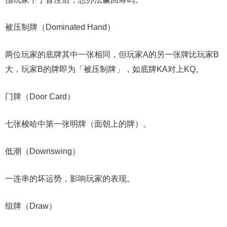
被压制牌（Dominated Hand）
两位玩家的底牌其中一张相同，但玩家A的另一张牌比玩家B
大，玩家B的牌即为「被压制牌」，如底牌KA对上KQ。
门牌（Door Card）
七张梭哈中第一张明牌（面朝上的牌）。
低潮（Downswing）
一连串的坏运势，影响玩家的表现。
组牌（Draw）