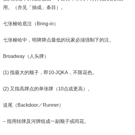
用。（亦见「抽成」条目）。
七张梭哈底注（Bring-in）
七张梭哈中，明牌牌点最低的玩家必须强制下的注。
Broadway（人头牌）
(1) 指最大的顺子，即10-JQKA，不限花色。
(2) 又指高牌点的单张牌（10点或更高）。
送尾（Backdoor／Runner）
– 指用转牌及河牌组成一副顺子或同花。