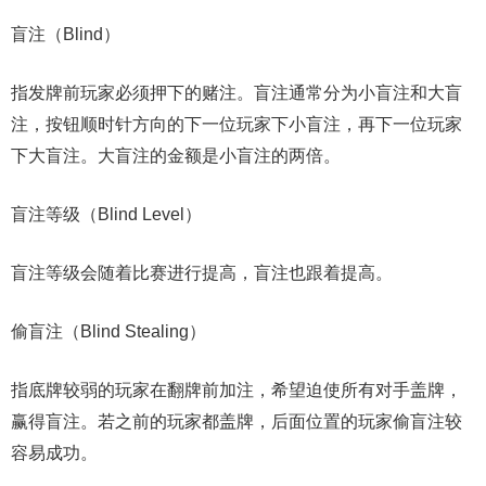
盲注（Blind）
指发牌前玩家必须押下的赌注。盲注通常分为小盲注和大盲
注，按钮顺时针方向的下一位玩家下小盲注，再下一位玩家
下大盲注。大盲注的金额是小盲注的两倍。
盲注等级（Blind Level）
盲注等级会随着比赛进行提高，盲注也跟着提高。
偷盲注（Blind Stealing）
指底牌较弱的玩家在翻牌前加注，希望迫使所有对手盖牌，
赢得盲注。若之前的玩家都盖牌，后面位置的玩家偷盲注较
容易成功。