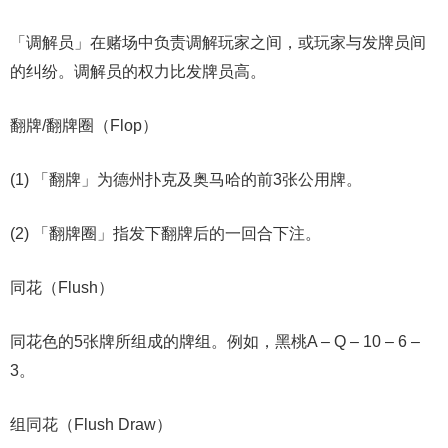
「调解员」在赌场中负责调解玩家之间，或玩家与发牌员间
的纠纷。调解员的权力比发牌员高。
翻牌/翻牌圈（Flop）
(1) 「翻牌」为德州扑克及奥马哈的前3张公用牌。
(2) 「翻牌圈」指发下翻牌后的一回合下注。
同花（Flush）
同花色的5张牌所组成的牌组。例如，黑桃A – Q – 10 – 6 –
3。
组同花（Flush Draw）