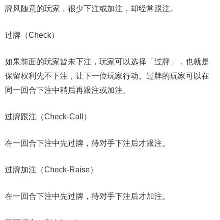
牌风随意的玩家，很少下注或加注，却经常跟注。
过牌（Check）
如果前面的玩家皆未下注，玩家可以选择「过牌」，也就是
保留权利先不下注，让下一位玩家行动。过牌的玩家可以在
同一回合下注中稍后再跟注或加注。
过牌跟注（Check-Call）
在一回合下注中先过牌，待对手下注后才跟注。
过牌加注（Check-Raise）
在一回合下注中先过牌，待对手下注后才加注。