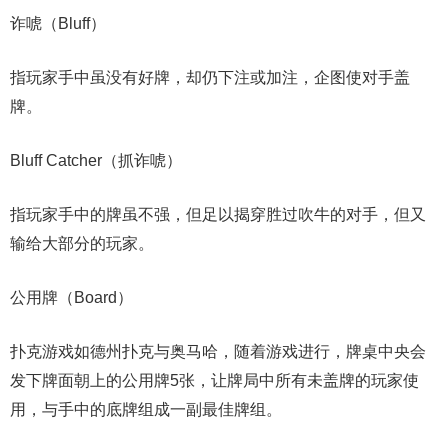
诈唬（Bluff）
指玩家手中虽没有好牌，却仍下注或加注，企图使对手盖
牌。
Bluff Catcher（抓诈唬）
指玩家手中的牌虽不强，但足以揭穿胜过吹牛的对手，但又
输给大部分的玩家。
公用牌（Board）
扑克游戏如德州扑克与奥马哈，随着游戏进行，牌桌中央会
发下牌面朝上的公用牌5张，让牌局中所有未盖牌的玩家使
用，与手中的底牌组成一副最佳牌组。