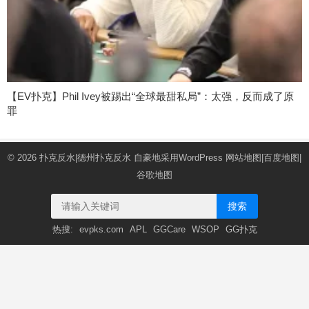
【EV扑克】Phil Ivey被踢出“全球最甜私局”：太强，反而成了原
罪
© 2026
扑克反水|德州扑克反水
自豪地采用WordPress
网站地图
|
百度地图
|
谷歌地图
搜索
热搜:
evpks.com
APL
GGCare
WSOP
GG扑克