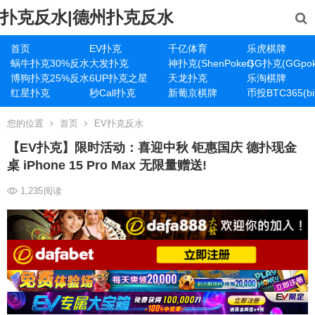
扑克反水|德州扑克反水
首页
EV扑克
千亿体育
乐虎棋牌
蜗牛扑克30%反水
大发扑克
神扑克(ShenPoker)
GG扑克(GGpok
博狗扑克25%反水
6UP扑克之星
天龙扑克
乐淘棋牌
红星扑克
秒Call扑克
新葡京棋牌
币投BTC365(bit
您的位置
首页
EV扑克反水
【EV扑克】限时活动：喜迎中秋 钜惠国庆 德扑现金
桌 iPhone 15 Pro Max 无限量赠送!
1,235
阅读