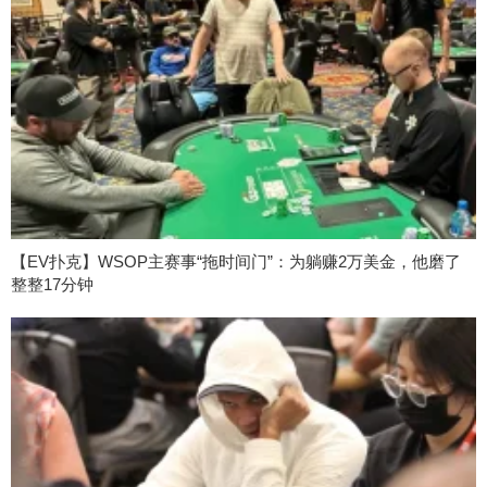
【EV扑克】WSOP主赛事“拖时间门”：为躺赚2万美金，他磨了
整整17分钟