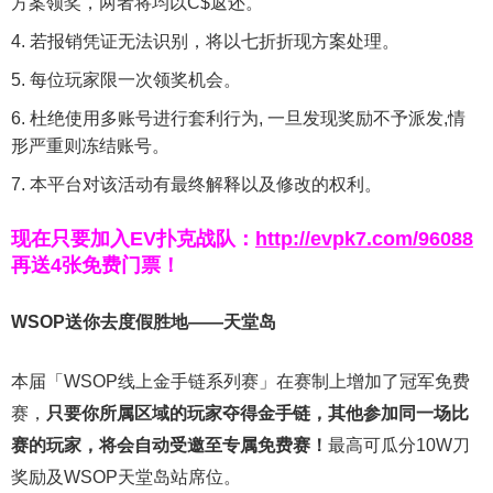
方案领奖，两者将均以C$返还。
若报销凭证无法识别，将以七折折现方案处理。
每位玩家限一次领奖机会。
杜绝使用多账号进行套利行为, 一旦发现奖励不予派发,情
形严重则冻结账号。
本平台对该活动有最终解释以及修改的权利。
现在只要加入EV扑克战队：
http://evpk7.com/96088
再送4张免费门票！
WSOP送你去度假胜地——天堂岛
本届「WSOP线上金手链系列赛」在赛制上增加了冠军免费
赛，
只要你所属区域的玩家夺得金手链，其他参加同一场比
赛的玩家，将会自动受邀至专属免费赛！
最高可瓜分10W刀
奖励及WSOP天堂岛站席位。