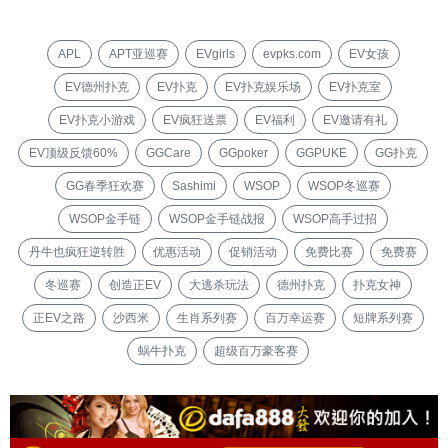
APL
APT亚巡赛
EVgirls
evpks.com
EV女孩
EV德州扑克
EV扑克
EV扑克娱乐场
EV扑克室
EV扑克小游戏
EV疯狂送票
EV福利
EV邀请有礼
EV顶级反馈60%
GGCare
GGpoker
GGPUKE
GG扑克
GG春季狂欢赛
Sashimi
WSOP
WSOP冬巡赛
WSOP金手链
WSOP金手链战报
WSOP高手过招
丹牛也疯狂逆转胜
优惠活动
促销活动
免费比赛
免费赛
冬巡赛
创造正EV
大逃杀玩法
德州扑克
扑克女神
正EV之路
沙西米
生肖系列赛
百万幸运赛
短牌系列赛
蜗牛扑克
超级百万豪客赛