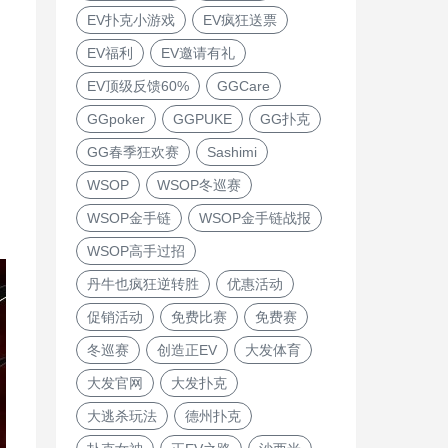
EV扑克小游戏
EV疯狂送票
EV福利
EV邀请有礼
EV顶级反馈60%
GGCare
GGpoker
GGPUKE
GG扑克
GG春季狂欢赛
Sashimi
WSOP
WSOP冬巡赛
WSOP金手链
WSOP金手链战报
WSOP高手过招
丹牛也疯狂逆转胜
优惠活动
促销活动
免费比赛
免费赛
冬巡赛
创造正EV
大发体育
大发官网
大发扑克
大逃杀玩法
德州扑克