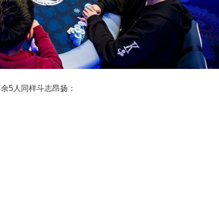
跑，其余5人同样斗志昂扬：