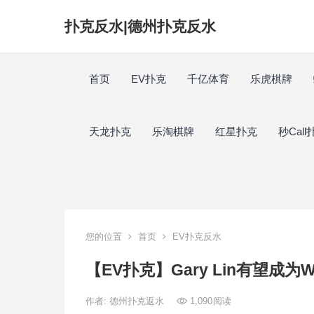
扑克反水|德州扑克反水
首页
EV扑克
千亿体育
乐虎棋牌
天龙扑克
乐淘棋牌
红星扑克
秒Call
您的位置
首页
EV扑克反水
【EV扑克】Gary Lin有望成
作者:
德州扑克返水
1,090
阅读