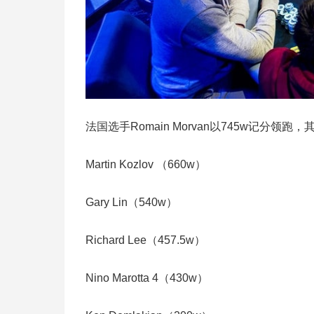
法国选手Romain Morvan以745w记分领
Martin Kozlov （660w）
Gary Lin（540w）
Richard Lee（457.5w）
Nino Marotta 4（430w）