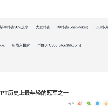
蜗牛扑克30%反水
大发扑克
神扑克(ShenPoker)
GG扑克(
扑克
新葡京棋牌
币投BTC365(bitou366.com)
为WPT历史上最年轻的冠军之一