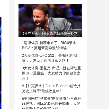
赛
【扑克反水】1分钟教你玩转德州扑克
1
迈博体育 新赛季来了 | BIG6缩水
BIG3？英超新赛季混战继续
2
大发体育-UFC 292：张伟丽统治比
赛，大发助力你的致富之路！
3
大发体育-里兹万·库涅夫旨在帮助重
振UFC重量级，大发助力你的致富之
路！
4
【扑克反水】Justin Bonomo创造扑
克史上牌手“最佳收益年”
5
美国网红“甲亢哥”世界杯看台再遭种
族歧视，国际足联已展开调查，大发
体育助力你的致富之路！