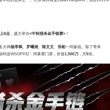
晚上8点
，盛大举办
<中秋猎杀金手链赛>
！
名大神
杨李枫
、
罗曦湘
、
陈文文
、
张彬
一同参战。除了带来
码送WSOP#32：闭幕赛门票，价值
1,500刀
，共
5
张。