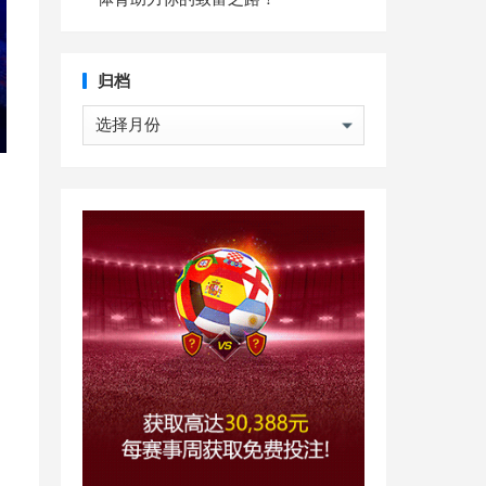
归档
归
档