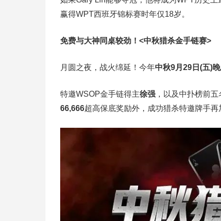
赢得WPT西班牙锦标赛时年仅18岁。
免费与大神同桌较劲！
<中秋猎杀金手链赛>
月圆之夜，战火绵延！今年
中秋9月29日(五)
特邀WSOP金手链得主
徐强
，以及中扑榜前五
66,666
超高保底奖励外，成功猎杀特邀牌手再加