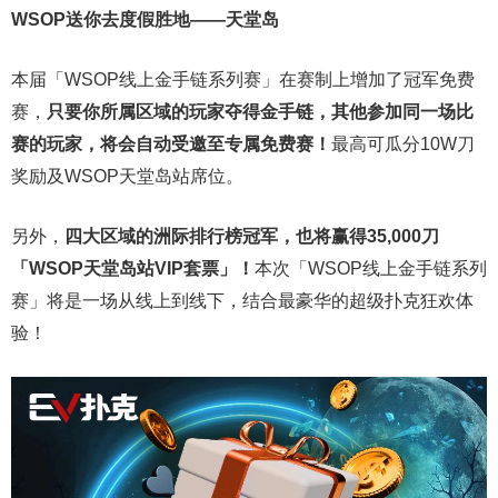
WSOP送你去度假胜地——天堂岛
本届「WSOP线上金手链系列赛」在赛制上增加了冠军免费
赛，
只要你所属区域的玩家夺得金手链，其他参加同一场比
赛的玩家，将会自动受邀至专属免费赛！
最高可瓜分10W刀
奖励及WSOP天堂岛站席位。
另外，
四大区域的洲际排行榜冠军，也将赢得35,000刀
「WSOP天堂岛站VIP套票」！
本次「WSOP线上金手链系列
赛」将是一场从线上到线下，结合最豪华的超级扑克狂欢体
验！