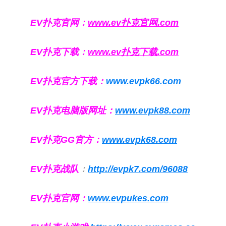
EV扑克官网：
www.ev扑克官网.com
EV扑克下载：
www.ev扑克下载.com
EV扑克官方下载：
www.evpk66.com
EV扑克电脑版网址：
www.evpk88.com
EV扑克GG官方：
www.evpk68.com
EV扑克战队
：
http://evpk7.com/96088
EV扑克官网：
www.evpukes.com