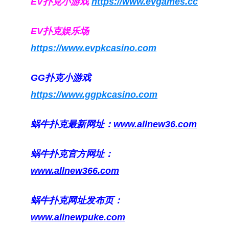
EV扑克小游戏
https://www.evgames.cc
EV扑克娱乐场
https://www.evpkcasino.com
GG扑克小游戏
https://www.ggpkcasino.com
蜗牛扑克最新网址：
www.allnew36.com
蜗牛扑克官方网址：
www.allnew366.com
蜗牛扑克网址发布页：
www.allnewpuke.com