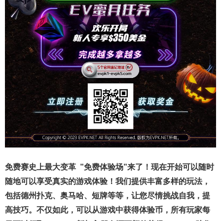
免费赛史上最大变革
”免费体验场”来了！
现在开始可以随时
随地可以享受真实的游戏体验！我们提供丰富多样的玩法，
包括德州扑克、奥马哈、短牌等等，让您尽情挑战自我，提
高技巧。不仅如此，
可以从游戏中获得体验币，所有玩家每