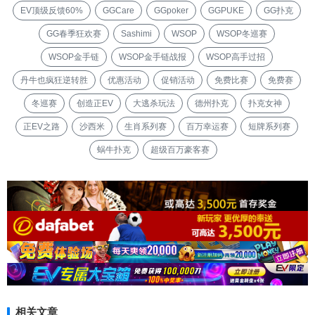
EV顶级反馈60%
GGCare
GGpoker
GGPUKE
GG扑克
GG春季狂欢赛
Sashimi
WSOP
WSOP冬巡赛
WSOP金手链
WSOP金手链战报
WSOP高手过招
丹牛也疯狂逆转胜
优惠活动
促销活动
免费比赛
免费赛
冬巡赛
创造正EV
大逃杀玩法
德州扑克
扑克女神
正EV之路
沙西米
生肖系列赛
百万幸运赛
短牌系列赛
蜗牛扑克
超级百万豪客赛
相关文章