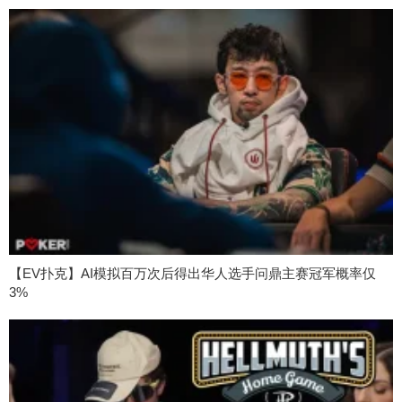
【EV扑克】AI模拟百万次后得出华人选手问鼎主赛冠军概率仅
3%