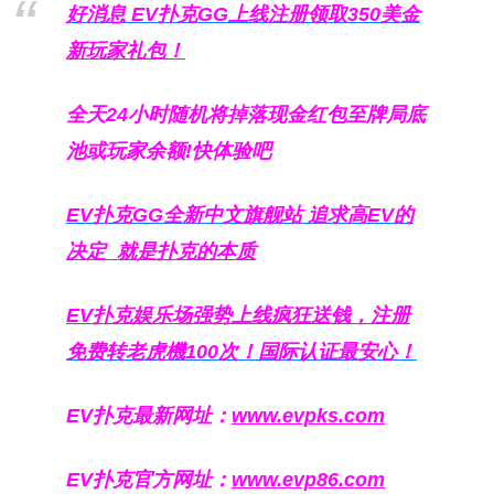
好消息 EV扑克GG上线注册领取350美金
新玩家礼包！
全天24小时随机将掉落现金红包至牌局底
池或玩家余额!快体验吧
EV扑克GG
全新中文旗舰站
追求高EV
的
决定
就是扑克的本质
EV扑克娱乐场强势上线疯狂送钱，注册
免费转老虎機100次！国际认证最安心！
EV扑克最新网址：
www.evpks.com
EV扑克官方网址：
www.evp86.com