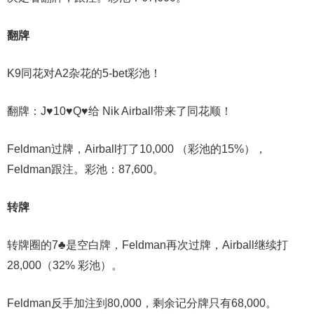
翻牌
K9同花对A2杂花的5-bet彩池！
翻牌：J♥10♥Q♥给 Nik Airball带来了同花顺！
Feldman过牌，Airball打了10,000 （彩池的15%），
Feldman跟注。彩池：87,600。
转牌
转牌圈的7♣是空白牌，Feldman再次过牌，Airball继续打
28,000（32% 彩池）。
Feldman反手加注到80,000，剩余记分牌只有68,000。