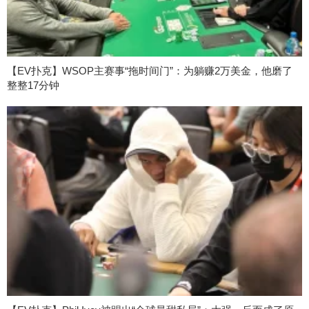
【EV扑克】WSOP主赛事“拖时间门”：为躺赚2万美金，他磨了
整整17分钟