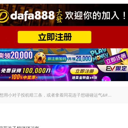
当你在翻前想用小对子投机暗三条，或者拿着同花连子想碰碰运气&#…