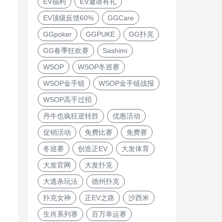
EV福利
EV邀请有礼
EV顶级反馈60%
GGCare
GGpoker
GGPUKE
GG扑克
GG春季狂欢赛
Sashimi
WSOP
WSOP冬巡赛
WSOP金手链
WSOP金手链战报
WSOP高手过招
丹牛也疯狂逆转胜
优惠活动
促销活动
免费比赛
免费赛
冬巡赛
创造正EV
大发体育
大发官网
大发扑克
大逃杀玩法
德州扑克
扑克女神
正EV之路
沙西米
生肖系列赛
百万幸运赛