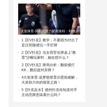
大发体育-阿勒代斯力挺斯洛特：利物
浦球迷的批评无理，大发助力你的致富
1
【EV扑克】教学：不要因为付出了
盲注而随便玩一手烂牌
之路！
2
【EV扑克】当女荷官在牌桌上“教
育”沙雕玩家时，她在想什么？
3
【EV扑克】牌局分析：翻前慢打
KK，翻后超对弃牌？
4
大发体育-追梦怒喷普尔恩怨难解，
大发助力你的致富之路！
5
【扑克反水】德州扑克你知道对手
主动亮牌意味着什么吗？