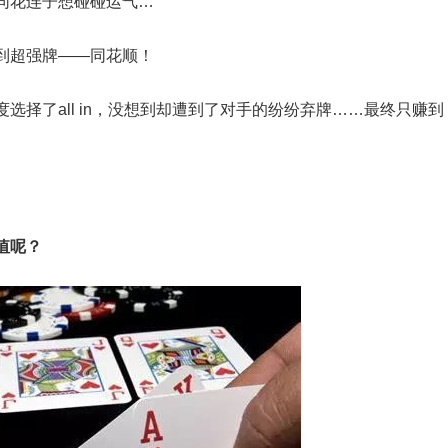
同花连子想碰碰运气…
到超强牌——同花顺！
择了all in，没想到却遭到了对手的纷纷弃牌……最终只赚到
值
呢？