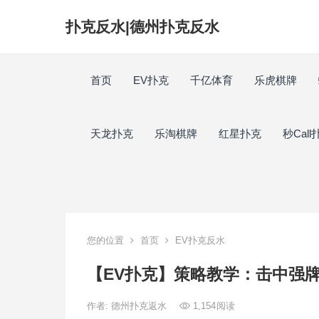
扑克反水|德州扑克反水
首页
EV扑克
千亿体育
乐虎棋牌
天龙扑克
乐淘棋牌
红星扑克
秒Call
您的位置
首页
EV扑克反水
【EV扑克】策略教学：击中强
作者:
德州扑克返水
1,154
阅读