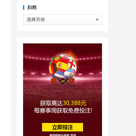
归档
归
档