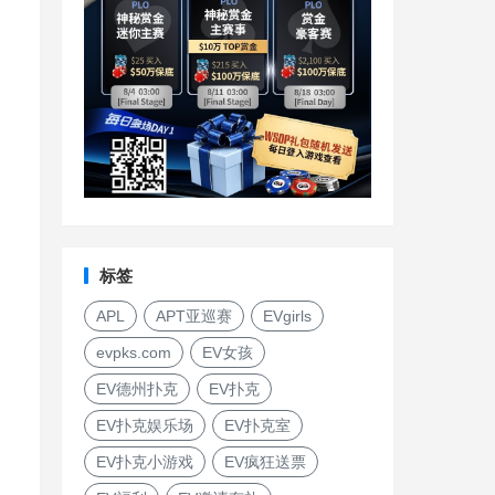
标签
APL
APT亚巡赛
EVgirls
evpks.com
EV女孩
EV德州扑克
EV扑克
EV扑克娱乐场
EV扑克室
EV扑克小游戏
EV疯狂送票