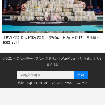
【EV扑克】Day1倒数第2到主赛冠军！HU他只用17手牌就赢走
1000万刀！
© 2026
扑克反水|德州扑克反水
自豪地采用WordPress
网站地图
|
百度地图
|
谷歌地图
搜索
热搜:
evpks.com
APL
GGCare
WSOP
GG扑克