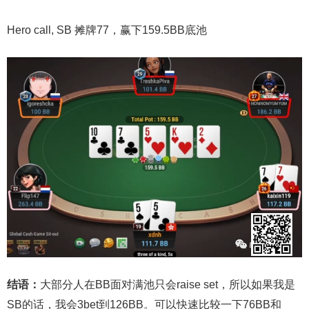
Hero call, SB 摊牌77，赢下159.5BB底池
结语：
大部分人在BB面对满池只会raise set，所以如果我是
SB的话，我会3bet到126BB。可以快速比较一下76BB和