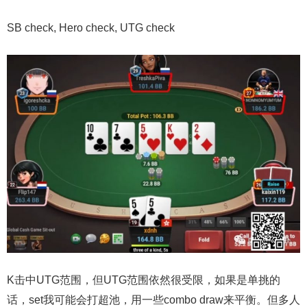
SB check, Hero check, UTG check
K击中UTG范围，但UTG范围依然很受限，如果是单挑的
话，set我可能会打超池，用一些combo draw来平衡。但多人