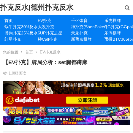
扑克反水|德州扑克反水
首页
EV扑克
千亿体育
乐虎棋牌
蜗牛扑克30%反水
大发扑克
神扑克(ShenPoker)
GG扑克(GGpok
博狗扑克25%反水
6UP扑克之星
天龙扑克
乐淘棋牌
红星扑克
秒Call扑克
新葡京棋牌
币投BTC365(bit
您的位置
首页
EV扑克反水
【EV扑克】牌局分析：set腿都蹲麻
1,093
阅读