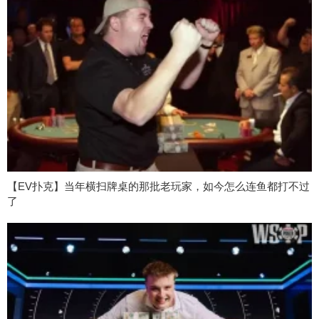
【EV扑克】当年横扫牌桌的那批老玩家，如今怎么连鱼都打不过
了