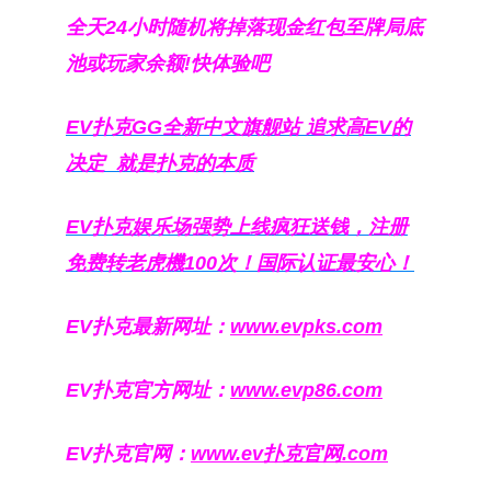
全天24小时随机将掉落现金红包至牌局底
池或玩家余额!快体验吧
EV扑克GG
全新中文旗舰站
追求高EV
的
决定
就是扑克的本质
EV扑克娱乐场强势上线疯狂送钱，注册
免费转老虎機100次！国际认证最安心！
EV扑克最新网址：
www.evpks.com
EV扑克官方网址：
www.evp86.com
EV扑克官网：
www.ev扑克官网.com