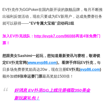
EV扑克作为GGPoker在国内新开设的旗舰品牌，每月不断推
出福利反馈活动，现在只要成为EV新用户，达成免费赛任务
就可以获得——
“EV专属大宝箱”启动码1组
加入EV扑克战队：
http://evpk7.com/96088
再送4张免费门
票！
想跟美女Sashimi一起玩，
想知道最新资讯与赛程，
敬请锁
定EV扑克官网(
www.evp86.com
)。
看牌手痒玩EV扑克，
每
日多场免费赛奖励高达20w，现在注册
EV扑克(
evp86.com
)
额外加赠
8张幸运赛门票
最高奖励1500倍！
好消息 EV扑克GG上线注册领取350美金
新玩家礼包！