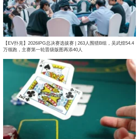
【EV扑克】2026IPG总决赛选拔赛 | 263人围猎B组，吴武煌54.4
万领跑，主赛第一轮晋级版图再添40人