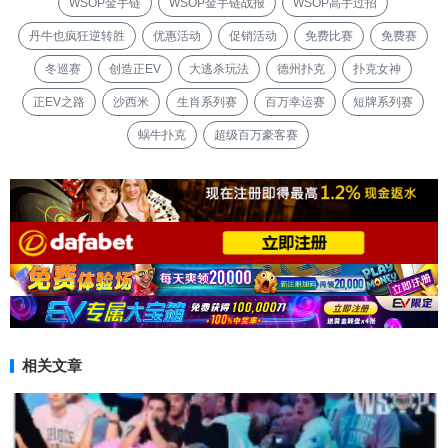
WSOP金手链
WSOP金手链战报
WSOP高手过招
丹牛也疯狂逆转胜
优惠活动
促销活动
免费比赛
免费赛
冬巡赛
创造正EV
大逃杀玩法
德州扑克
扑克女神
正EV之路
沙西米
生肖系列赛
百万幸运赛
短牌系列赛
蜗牛扑克
超级百万豪客赛
相关文章