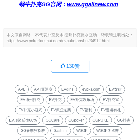
蜗牛扑克GG官网：
www.ggallnew.com
本文来自网络，不代表扑克反水|德州扑克反水立场，转载请注明出处：
https://www.pokerfanshui.com/evpukefanshui/34912.html
130
赞
APL
APT亚巡赛
EVgirls
evpks.com
EV女孩
EV德州扑克
EV扑克
EV扑克娱乐场
EV扑克室
EV扑克小游戏
EV疯狂送票
EV福利
EV邀请有礼
EV顶级反馈60%
GGCare
GGpoker
GGPUKE
GG扑克
GG春季狂欢赛
Sashimi
WSOP
WSOP冬巡赛