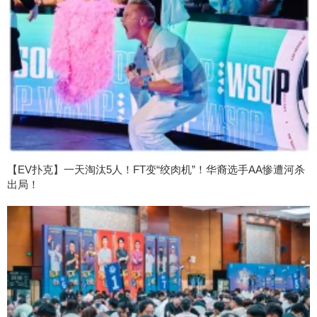
【EV扑克】一天淘汰5人！FT变“绞肉机”！华裔选手AA惨遭河杀
出局！