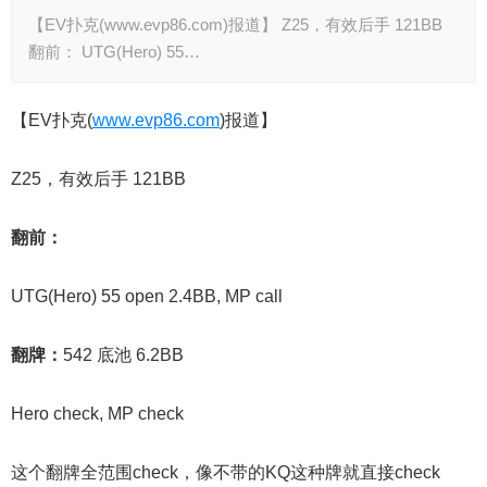
【EV扑克(www.evp86.com)报道】 Z25，有效后手 121BB
翻前： UTG(Hero) 55…
【EV扑克(
www.evp86.com
)报道】
Z25，有效后手 121BB
翻前：
UTG(Hero) 55 open 2.4BB, MP call
翻牌：
542
底池 6.2BB
Hero check, MP check
这个翻牌全范围check，像不带的KQ这种牌就直接check