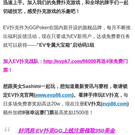
迅速上手。
加入我们的免费扑克游戏，和全球的牌手们一起
切磋技艺，感受扑克游戏的乐趣吧！
EV扑克作为GGPoker在国内新开设的旗舰品牌，每月不断推
出福利反馈活动，现在只要成为EV新用户，达成免费赛任务
就可以获得——
“EV专属大宝箱”启动码1组
加入EV扑克战队：
http://evpk7.com/96088
再送4张免费门
票！
想跟美女Sashimi一起玩，
想知道最新资讯与赛程，
敬请锁
定EV扑克官网(
www.evp86.com
)。
看牌手痒玩EV扑克，
每
日多场免费赛奖励高达20w，现在注册
EV扑克(
evp86.com
)
额外加赠
8张幸运赛门票
最高奖励1500倍！
好消息 EV扑克GG上线注册领取350美金