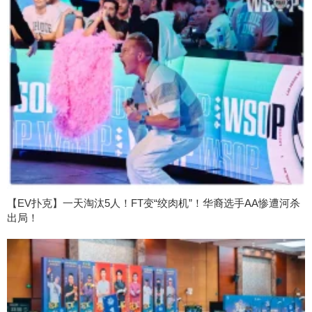
【EV扑克】一天淘汰5人！FT变“绞肉机”！华裔选手AA惨遭河杀
出局！