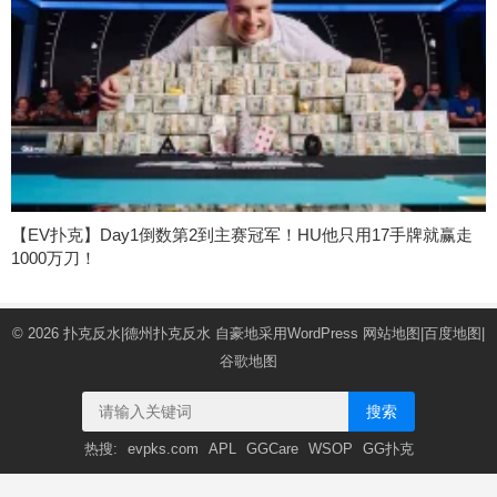
【EV扑克】Day1倒数第2到主赛冠军！HU他只用17手牌就赢走
1000万刀！
© 2026
扑克反水|德州扑克反水
自豪地采用WordPress
网站地图
|
百度地图
|
谷歌地图
搜索
热搜:
evpks.com
APL
GGCare
WSOP
GG扑克