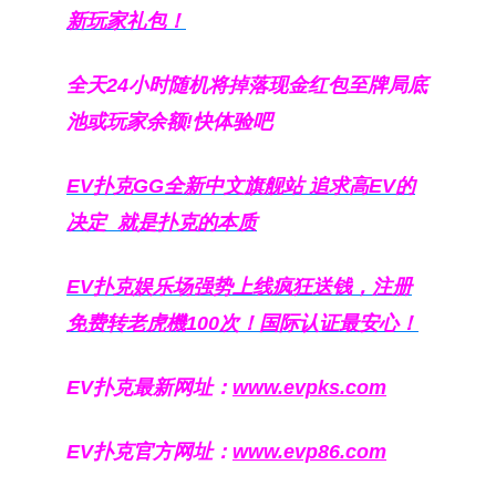
新玩家礼包！
全天24小时随机将掉落现金红包至牌局底
池或玩家余额!快体验吧
EV扑克GG
全新中文旗舰站
追求高EV
的
决定
就是扑克的本质
EV扑克娱乐场强势上线疯狂送钱，注册
免费转老虎機100次！国际认证最安心！
EV扑克最新网址：
www.evpks.com
EV扑克官方网址：
www.evp86.com