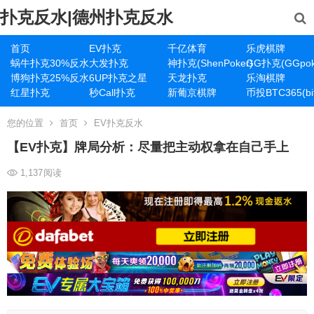
扑克反水|德州扑克反水
首页
EV扑克
千亿体育
乐虎棋牌
蜗牛扑克30%反水
大发扑克
神扑克(ShenPoker)
GG扑克(GGpok
博狗扑克25%反水
6UP扑克之星
天龙扑克
乐淘棋牌
红星扑克
秒Call扑克
新葡京棋牌
币投BTC365(bit
您的位置
首页
EV扑克反水
【EV扑克】牌局分析：尽量把主动权拿在自己手上
1,137
阅读