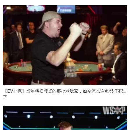
【EV扑克】当年横扫牌桌的那批老玩家，如今怎么连鱼都打不过
了