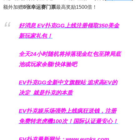
额外加赠
8张幸运赛门票
最高奖励1500倍！
好消息 EV扑克GG上线注册领取350美金
新玩家礼包！
全天24小时随机将掉落现金红包至牌局底
池或玩家余额!快体验吧
EV扑克GG
全新中文旗舰站
追求高EV
的
决定
就是扑克的本质
EV扑克娱乐场强势上线疯狂送钱，注册
免费转老虎機100次！国际认证最安心！
EV扑克最新网址：
www.evpks.com