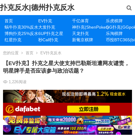
扑克反水|德州扑克反水
首页
EV扑克
千亿体育
乐虎棋牌
蜗牛扑克30%反水
大发扑克
神扑克(ShenPoker)
GG扑克(GGpok
博狗扑克25%反水
6UP扑克之星
天龙扑克
乐淘棋牌
红星扑克
秒Call扑克
新葡京棋牌
币投BTC365(bit
您的位置
首页
EV扑克反水
【EV扑克】扑克之星大使支持巴勒斯坦遭网友谴责，
明星牌手是否应该参与政治话题？
1,226
阅读