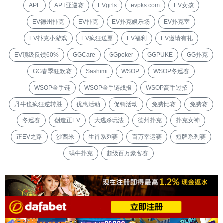
APL
APT亚巡赛
EVgirls
evpks.com
EV女孩
EV德州扑克
EV扑克
EV扑克娱乐场
EV扑克室
EV扑克小游戏
EV疯狂送票
EV福利
EV邀请有礼
EV顶级反馈60%
GGCare
GGpoker
GGPUKE
GG扑克
GG春季狂欢赛
Sashimi
WSOP
WSOP冬巡赛
WSOP金手链
WSOP金手链战报
WSOP高手过招
丹牛也疯狂逆转胜
优惠活动
促销活动
免费比赛
免费赛
冬巡赛
创造正EV
大逃杀玩法
德州扑克
扑克女神
正EV之路
沙西米
生肖系列赛
百万幸运赛
短牌系列赛
蜗牛扑克
超级百万豪客赛