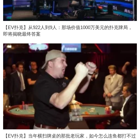
【EV扑克】从922人到9人：那场价值1000万美元的扑克牌局，
即将揭晓最终答案
【EV扑克】当年横扫牌桌的那批老玩家，如今怎么连鱼都打不过