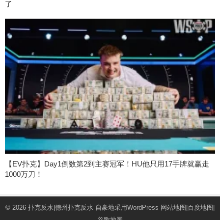
了
【EV扑克】Day1倒数第2到主赛冠军！HU他只用17手牌就赢走
1000万刀！
© 2026
扑克反水|德州扑克反水
自豪地采用WordPress
网站地图
|
百度地图
|
谷歌地图