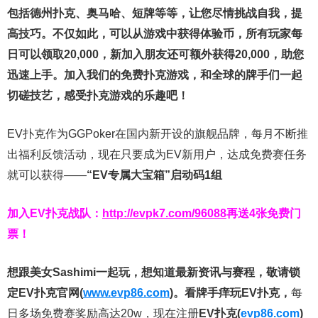
包括德州扑克、奥马哈、短牌等等，让您尽情挑战自我，提
高技巧。不仅如此，
可以从游戏中获得体验币，所有玩家每
日可以领取20,000，新加入朋友还可额外获得20,000，助您
迅速上手。
加入我们的免费扑克游戏，和全球的牌手们一起
切磋技艺，感受扑克游戏的乐趣吧！
EV扑克作为GGPoker在国内新开设的旗舰品牌，每月不断推
出福利反馈活动，现在只要成为EV新用户，达成免费赛任务
就可以获得——
“EV专属大宝箱”启动码1组
加入EV扑克战队：
http://evpk7.com/96088
再送4张免费门
票！
想跟美女Sashimi一起玩，
想知道最新资讯与赛程，
敬请锁
定EV扑克官网(
www.evp86.com
)。
看牌手痒玩EV扑克，
每
日多场免费赛奖励高达20w，现在注册
EV扑克(
evp86.com
)