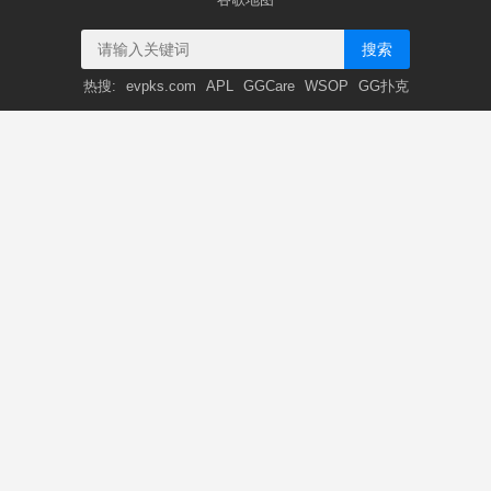
搜索
热搜:
evpks.com
APL
GGCare
WSOP
GG扑克