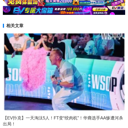
相关文章
【EV扑克】一天淘汰5人！FT变“绞肉机”！华裔选手AA惨遭河杀
出局！