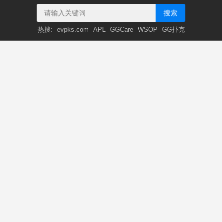
搜索
热搜:
evpks.com
APL
GGCare
WSOP
GG扑克