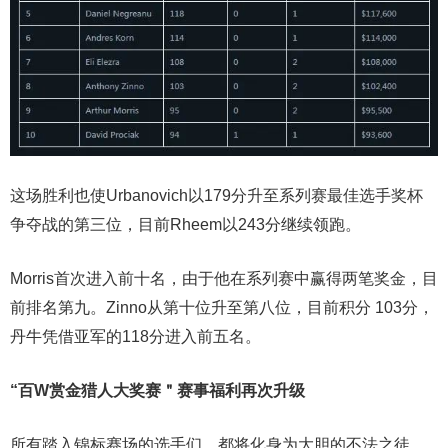
这场胜利也使Urbanovich以179分升至系列赛最佳选手奖杯
争夺战的第三位，目前Rheem以243分继续领跑。
Morris首次进入前十名，由于他在系列赛中赢得两笔奖金，目
前排名第九。Zinno从第十位升至第八位，目前积分 103分，
丹牛凭借亚军的118分进入前五名。
“百W赏金猎人大奖赛＂
赛事福利再次升级
所有踏入锦标赛场的选手们，都将化身为大胆的不法之徒，