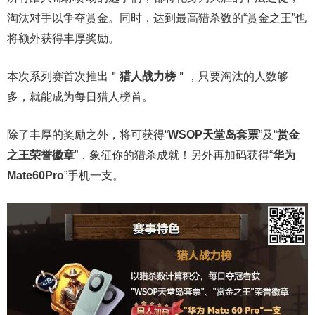
淘汰对手以争夺赏金。同时，达到最高猎杀数的“赏金之王”也
将额外获得丰厚奖励。
本次系列赛首次推出＂
猎人战力榜
＂，只要淘汰的人数够
多，就能成为每日猎人榜首。
除了丰厚的奖励之外，将可获得“
WSOP天堂岛套票
”及“
赏金
之王荣誉徽章
”，象征你的猎杀成就！另外再加码获得“
华为
Mate60Pro
”手机一支。