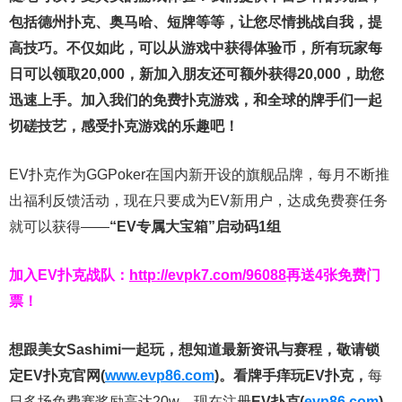
包括德州扑克、奥马哈、短牌等等，让您尽情挑战自我，提
高技巧。不仅如此，
可以从游戏中获得体验币，所有玩家每
日可以领取20,000，新加入朋友还可额外获得20,000，助您
迅速上手。
加入我们的免费扑克游戏，和全球的牌手们一起
切磋技艺，感受扑克游戏的乐趣吧！
EV扑克作为GGPoker在国内新开设的旗舰品牌，每月不断推
出福利反馈活动，现在只要成为EV新用户，达成免费赛任务
就可以获得——
“EV专属大宝箱”启动码1组
加入EV扑克战队：
http://evpk7.com/96088
再送4张免费门
票！
想跟美女Sashimi一起玩，
想知道最新资讯与赛程，
敬请锁
定EV扑克官网(
www.evp86.com
)。
看牌手痒玩EV扑克，
每
日多场免费赛奖励高达20w，现在注册
EV扑克(
evp86.com
)