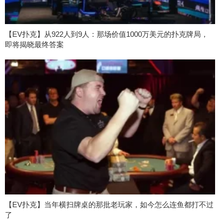
【EV扑克】从922人到9人：那场价值1000万美元的扑克牌局，
即将揭晓最终答案
【EV扑克】当年横扫牌桌的那批老玩家，如今怎么连鱼都打不过
了