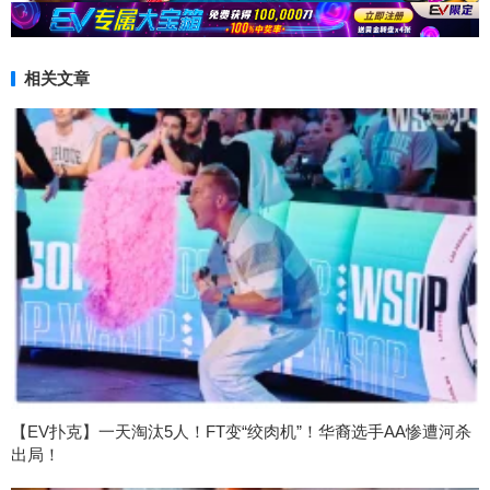
相关文章
【EV扑克】一天淘汰5人！FT变“绞肉机”！华裔选手AA惨遭河杀
出局！