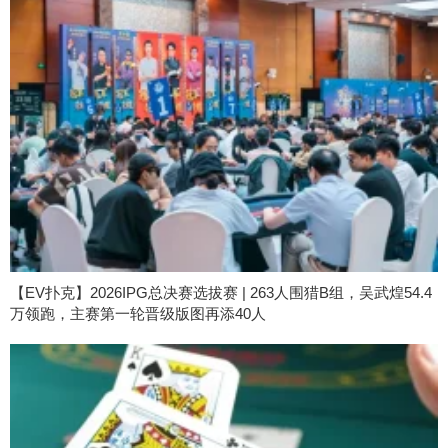
【EV扑克】2026IPG总决赛选拔赛 | 263人围猎B组，吴武煌54.4
万领跑，主赛第一轮晋级版图再添40人