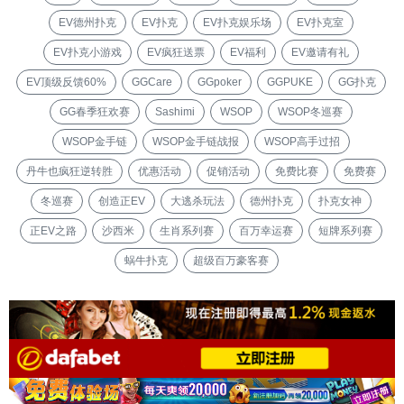
EV德州扑克
EV扑克
EV扑克娱乐场
EV扑克室
EV扑克小游戏
EV疯狂送票
EV福利
EV邀请有礼
EV顶级反馈60%
GGCare
GGpoker
GGPUKE
GG扑克
GG春季狂欢赛
Sashimi
WSOP
WSOP冬巡赛
WSOP金手链
WSOP金手链战报
WSOP高手过招
丹牛也疯狂逆转胜
优惠活动
促销活动
免费比赛
免费赛
冬巡赛
创造正EV
大逃杀玩法
德州扑克
扑克女神
正EV之路
沙西米
生肖系列赛
百万幸运赛
短牌系列赛
蜗牛扑克
超级百万豪客赛