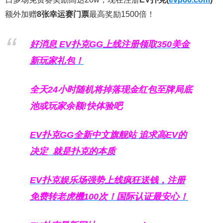
额外加赠
8张幸运赛门票
最高奖励1500倍！
好消息 EV扑克GG上线注册领取350美金
新玩家礼包！
全天24小时随机将掉落现金红包至牌局底
池或玩家余额!快体验吧
EV扑克GG
全新中文旗舰站
追求高EV
的
决定
就是扑克的本质
EV扑克娱乐场强势上线疯狂送钱，注册
免费转老虎機100次！国际认证最安心！