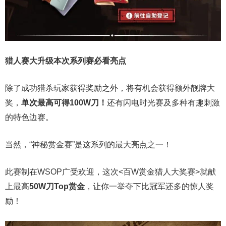
猎人赛大升级
本次系列赛必看亮点
除了成功猎杀玩家获得奖励之外，将有机会获得额外靓牌大
奖，
单次最高可得100W刀！
还有闪电时光赛及多种有趣刺激
的特色边赛。
当然，“神秘赏金赛”是这系列的最大亮点之一！
此赛制在WSOP广受欢迎，这次<百W赏金猎人大奖赛>就献
上最高
50W刀Top赏金
，让你一举夺下比冠军还多的惊人奖
励！