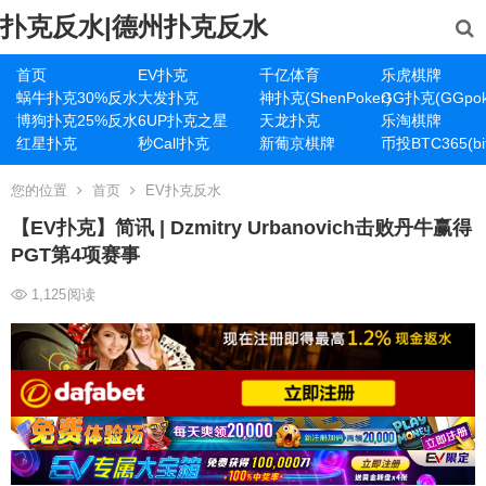
扑克反水|德州扑克反水
首页
EV扑克
千亿体育
乐虎棋牌
蜗牛扑克30%反水
大发扑克
神扑克(ShenPoker)
GG扑克(GGpok
博狗扑克25%反水
6UP扑克之星
天龙扑克
乐淘棋牌
红星扑克
秒Call扑克
新葡京棋牌
币投BTC365(bit
您的位置
首页
EV扑克反水
【EV扑克】简讯 | Dzmitry Urbanovich击败丹牛赢得
PGT第4项赛事
1,125
阅读