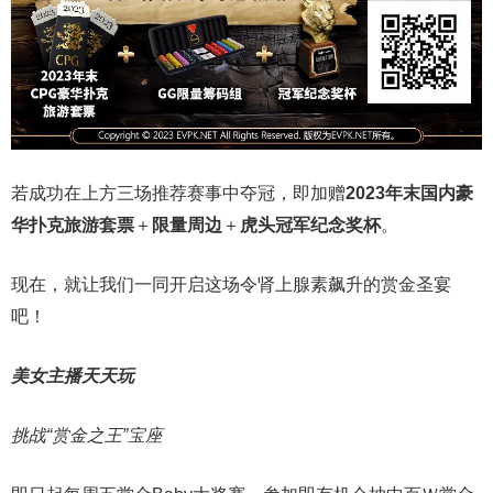
若成功在上方三场推荐赛事中夺冠，即加赠
2023年末国内豪
华扑克旅游套票
＋
限量周边
＋
虎头冠军纪念奖杯
。
现在，就让我们一同开启这场令肾上腺素飙升的赏金圣宴
吧！
美女主播天天玩
挑战“赏金之王”宝座