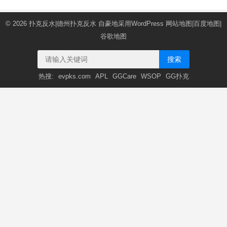
© 2026
扑克反水|德州扑克反水
自豪地采用WordPress
网站地图
|
百度地图
|
谷歌地图
搜索
热搜:
evpks.com
APL
GGCare
WSOP
GG扑克