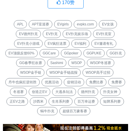
170
赞
APL
APT亚巡赛
EVgirls
evpks.com
EV女孩
EV德州扑克
EV扑克
EV扑克娱乐场
EV扑克室
EV扑克小游戏
EV疯狂送票
EV福利
EV邀请有礼
EV顶级反馈60%
GGCare
GGpoker
GGPUKE
GG扑克
GG春季狂欢赛
Sashimi
WSOP
WSOP冬巡赛
WSOP金手链
WSOP金手链战报
WSOP高手过招
丹牛也疯狂逆转胜
优惠活动
促销活动
免费比赛
免费赛
冬巡赛
创造正EV
大逃杀玩法
德州扑克
扑克女神
正EV之路
沙西米
生肖系列赛
百万幸运赛
短牌系列赛
蜗牛扑克
超级百万豪客赛