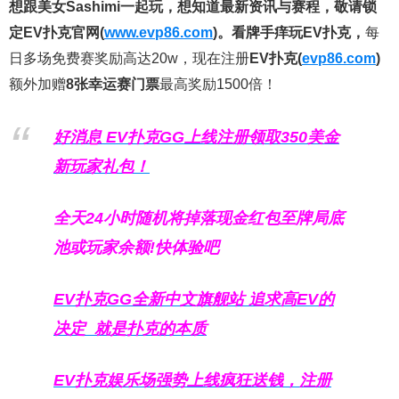
想跟美女Sashimi一起玩，
想知道最新资讯与赛程，
敬请锁
定EV扑克官网(
www.evp86.com
)。
看牌手痒玩EV扑克，
每
日多场免费赛奖励高达20w，现在注册
EV扑克(
evp86.com
)
额外加赠
8张幸运赛门票
最高奖励1500倍！
好消息 EV扑克GG上线注册领取350美金
新玩家礼包！
全天24小时随机将掉落现金红包至牌局底
池或玩家余额!快体验吧
EV扑克GG
全新中文旗舰站
追求高EV
的
决定
就是扑克的本质
EV扑克娱乐场强势上线疯狂送钱，注册