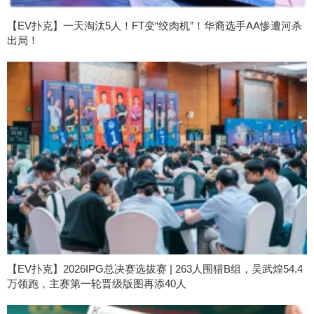
【EV扑克】一天淘汰5人！FT变“绞肉机”！华裔选手AA惨遭河杀
出局！
【EV扑克】2026IPG总决赛选拔赛 | 263人围猎B组，吴武煌54.4
万领跑，主赛第一轮晋级版图再添40人