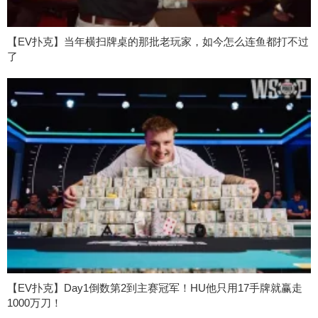
【EV扑克】当年横扫牌桌的那批老玩家，如今怎么连鱼都打不过
了
【EV扑克】Day1倒数第2到主赛冠军！HU他只用17手牌就赢走
1000万刀！