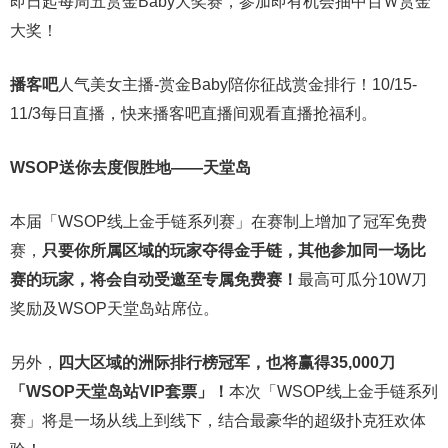
即日起每周五赏金Baby大奖赛，参加即有机会抽中百Ｗ赏金
大奖！
播客吧
人气美女主播-赏金Baby陪你征战赏金排行！10/15-
11/3每日直播，快来播客吧直播间观看直播抢福利。
WSOP送你去度假胜地——天堂岛
本届「WSOP线上金手链系列赛」在赛制上增加了冠军免费
赛，
只要你所属区域的玩家夺得金手链，其他参加同一场比
赛的玩家，将会自动受邀至专属免费赛！
最高可瓜分10W刀
奖励及WSOP天堂岛站席位。
另外，
四大区域的洲际排行榜冠军，也将赢得35,000刀
「WSOP天堂岛站VIP套票」！
本次「WSOP线上金手链系列
赛」将是一场从线上到线下，结合最豪华的超级扑克狂欢体