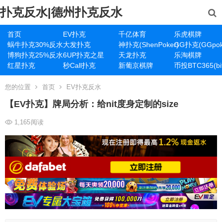
扑克反水|德州扑克反水
首页
EV扑克
千亿体育
乐虎棋牌
蜗牛扑克30%反水
大发扑克
神扑克(ShenPoker)
GG扑克(GGpok
博狗扑克25%反水
6UP扑克之星
天龙扑克
乐淘棋牌
红星扑克
秒Call扑克
新葡京棋牌
币投BTC365(bit
您的位置
首页
EV扑克反水
【EV扑克】牌局分析：给nit度身定制的size
1,165
阅读