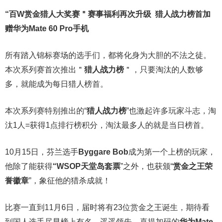
“百W赏金猎人大奖赛＂
赛事福利再次升级
猎人战力榜首加
赠华为Mate 60 Pro手机
所有踏入锦标赛场的选手们，都将化身为大胆的不法之徒。
本次系列赛首次推出＂
猎人战力榜
＂，只要淘汰的人数够
多，就能成为每日猎人榜首。
本次系列赛特别推出的“
猎人战力榜
”也激起许多玩家斗志，淘
汰1人=获得1点排行榜积分，淘汰最多人的就是当日榜首。
10月15日，芬兰选手
Byggare Bob
成为第一个上榜的玩家，
他除了能获得
“WSOP天堂岛套票
”之外，也获颁“
赏金之王荣
誉徽章
”，象征他的猎杀成就！
比赛一直到11月6日，届时将有23位赏金之王诞生，期待看
到国人选手尽早榜上有名、遥遥领先，喜提加码的
华为Mate