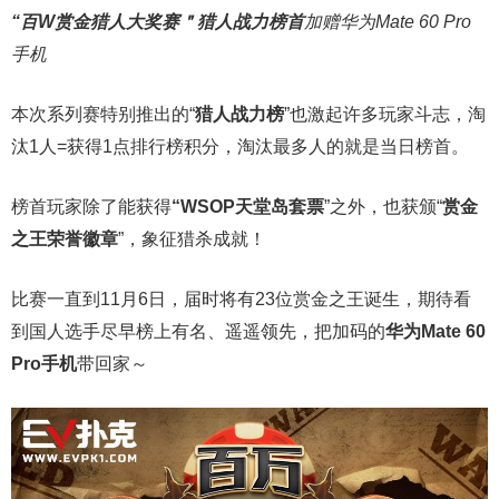
“百W赏金猎人大奖赛＂
猎人战力榜首
加赠华为Mate 60 Pro
手机
本次系列赛特别推出的“
猎人战力榜
”也激起许多玩家斗志，淘
汰1人=获得1点排行榜积分，淘汰最多人的就是当日榜首。
榜首玩家除了能获得
“WSOP天堂岛套票
”之外，也获颁“
赏金
之王荣誉徽章
”，象征猎杀成就！
比赛一直到11月6日，届时将有23位赏金之王诞生，期待看
到国人选手尽早榜上有名、遥遥领先，把加码的
华为Mate 60
Pro手机
带回家～