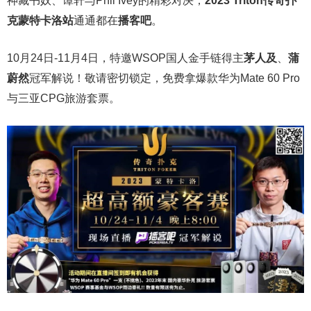
神藏书奴、谭轩与Phil Ivey的精彩对决，
2023 Triton传奇扑
克蒙特卡洛站
通通都在
播客吧
。
10月24日-11月4日，特邀WSOP国人金手链得主
茅人及
、
蒲
蔚然
冠军解说！敬请密切锁定，免费拿爆款华为Mate 60 Pro
与三亚CPG旅游套票。