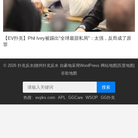
【EV扑克】Phil Ivey被踢出“全球最甜私局”：太强，反而成了原
罪
© 2026
扑克反水|德州扑克反水
自豪地采用WordPress
网站地图
|
百度地图
|
谷歌地图
搜索
热搜:
evpks.com
APL
GGCare
WSOP
GG扑克