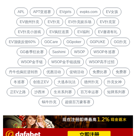
APL
APT亚巡赛
EVgirls
evpks.com
EV女孩
EV德州扑克
EV扑克
EV扑克娱乐场
EV扑克室
EV扑克小游戏
EV疯狂送票
EV福利
EV邀请有礼
EV顶级反馈60%
GGCare
GGpoker
GGPUKE
GG扑克
GG春季狂欢赛
Sashimi
WSOP
WSOP冬巡赛
WSOP金手链
WSOP金手链战报
WSOP高手过招
丹牛也疯狂逆转胜
优惠活动
促销活动
免费比赛
免费赛
冬巡赛
创造正EV
大逃杀玩法
德州扑克
扑克女神
正EV之路
沙西米
生肖系列赛
百万幸运赛
短牌系列赛
蜗牛扑克
超级百万豪客赛