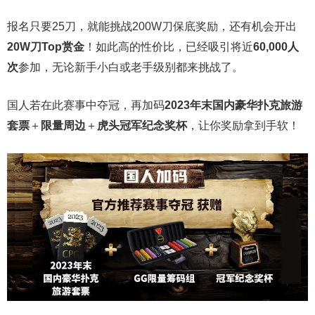
报名只要25刀，就能挑战200W刀保底奖励，还有机会开出
20W刀Top赏金
！如此高的性价比，已经吸引将近
60,000人
次
参加，无论新手小白或老手级别都来挑战了。
国人若在此赛事中夺冠，再加码
2023年末国内豪华扑克旅游
套票
＋
限量周边
＋
虎头冠军纪念奖杯
，让你奖励拿到手软！