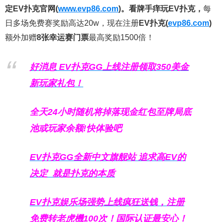
定EV扑克官网(
www.evp86.com
)。
看牌手痒玩EV扑克，
每
日多场免费赛奖励高达20w，现在注册
EV扑克(
evp86.com
)
额外加赠
8张幸运赛门票
最高奖励1500倍！
好消息 EV扑克GG上线注册领取350美金
新玩家礼包！
全天24小时随机将掉落现金红包至牌局底
池或玩家余额!快体验吧
EV扑克GG
全新中文旗舰站
追求高EV
的
决定
就是扑克的本质
EV扑克娱乐场强势上线疯狂送钱，注册
免费转老虎機100次！国际认证最安心！