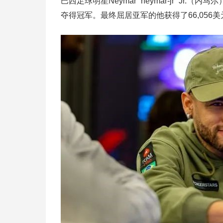
巴西足球明星Neymar “neymar-jr” Jr.
夺得冠军。最终屈居亚军的他获得了66,05