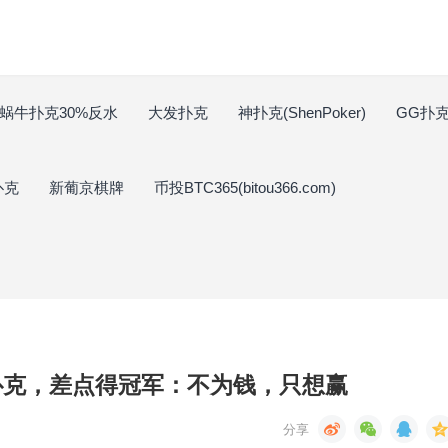
蜗牛扑克30%反水
大发扑克
神扑克(ShenPoker)
GG扑克(
扑克
新葡京棋牌
币投BTC365(bitou366.com)
扑克，差点得冠军：不为钱，只想赢