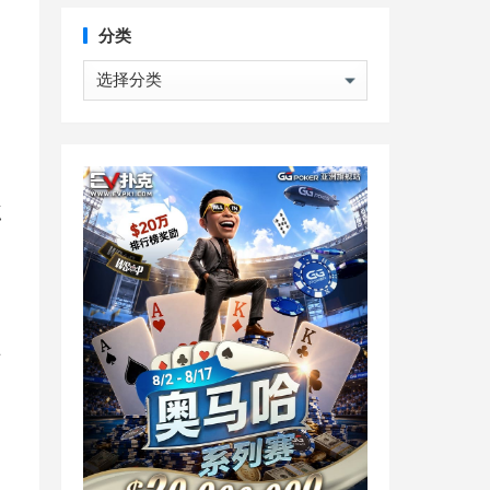
分类
分
类
点
百