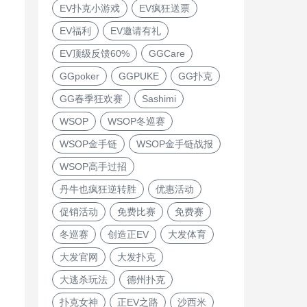
EV扑克小游戏
EV疯狂送票
EV福利
EV邀请有礼
EV顶级反馈60%
GGCare
GGpoker
GGPUKE
GG扑克
GG春季狂欢赛
Sashimi
WSOP
WSOP冬巡赛
WSOP金手链
WSOP金手链战报
WSOP高手过招
丹牛也疯狂逆转胜
优惠活动
促销活动
免费比赛
免费赛
冬巡赛
创造正EV
大发体育
大发官网
大发扑克
大逃杀玩法
德州扑克
扑克女神
正EV之路
沙西米