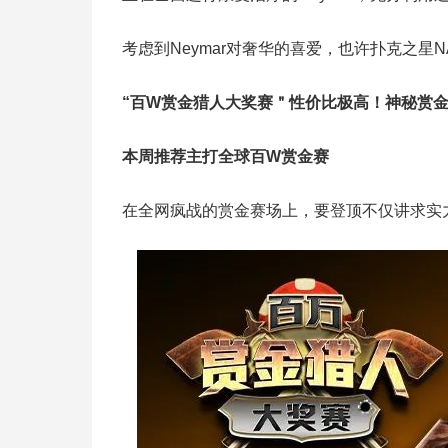
考虑到Neymar对奢华的喜爱，也许扑克之星
“百W赏金猎人大奖赛＂性价比极高！
神秘赏
本周推荐主打
全球百W赏金赛
在全网疯战的赏金赛场上，要登顶不仅讲求实