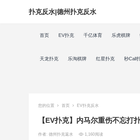
扑克反水|德州扑克反水
首页
EV扑克
千亿体育
乐虎棋牌
天龙扑克
乐淘棋牌
红星扑克
秒Call
您的位置
首页
EV扑克反水
【EV扑克】内马尔重伤不忘打
作者:
德州扑克返水
1,160
阅读