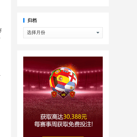
归档
归
赛
档
前
但
。