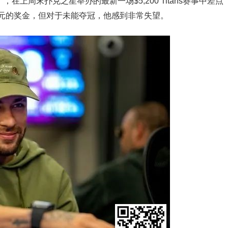
（内马尔），在上周末扑克之星举办的最新一场$5,200 Titans赛事中差点
6美元的奖金，但对于未能夺冠，他感到非常失望。