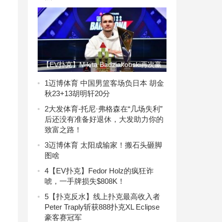
【EV扑克】Mikita Badziakouski再次赢
下EPT巴塞罗那€100K超级豪客赛冠军
1
迈博体育 中国男篮客场负日本 胡金
秋23+13胡明轩20分
2
大发体育-托尼·弗格森在“几场失利”
后还没有准备好退休，大发助力你的
致富之路！
3
迈博体育 太阳成输家！搬石头砸脚
图啥
4
【EV扑克】Fedor Holz的疯狂诈
唬，一手牌损失$808K！
5
【扑克反水】线上扑克最高收入者
Peter Traply斩获888扑克XL Eclipse
豪客赛冠军