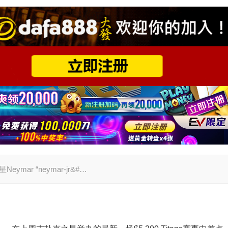
ymar “neymar-jr&#…