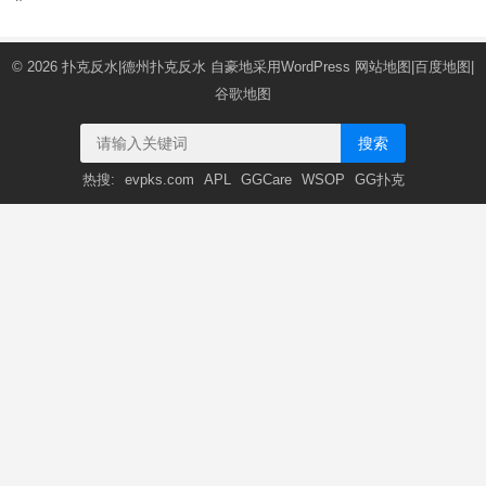
© 2026
扑克反水|德州扑克反水
自豪地采用WordPress
网站地图
|
百度地图
|
谷歌地图
搜索
热搜:
evpks.com
APL
GGCare
WSOP
GG扑克