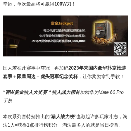
幸运，单次最高将可赢得
100W刀
！
国人若在此赛事中夺冠，再加码
2023年末国内豪华扑克旅游
套票
＋
限量周边
＋
虎头冠军纪念奖杯
，让你奖励拿到手软！
“百W赏金猎人大奖赛＂
猎人战力榜首
加赠华为Mate 60 Pro
手机
本次系列赛特别推出的“
猎人战力榜
”也激起许多玩家斗志，淘
汰1人=获得1点排行榜积分，淘汰最多人的就是当日榜首。