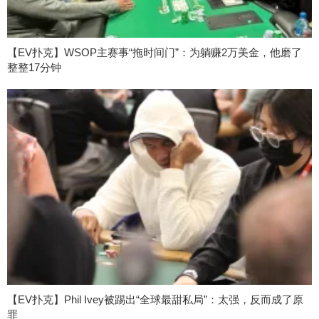
【EV扑克】WSOP主赛事“拖时间门”：为躺赚2万美金，他磨了
整整17分钟
【EV扑克】Phil Ivey被踢出“全球最甜私局”：太强，反而成了原
罪