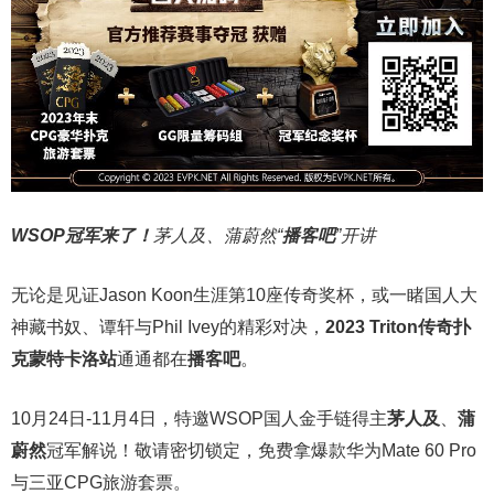
WSOP冠军来了！
茅人及、蒲蔚然“
播客吧
”开讲
无论是见证Jason Koon生涯第10座传奇奖杯，或一睹国人大
神藏书奴、谭轩与Phil Ivey的精彩对决，
2023 Triton传奇扑
克蒙特卡洛站
通通都在
播客吧
。
10月24日-11月4日，特邀WSOP国人金手链得主
茅人及
、
蒲
蔚然
冠军解说！敬请密切锁定，免费拿爆款华为Mate 60 Pro
与三亚CPG旅游套票。