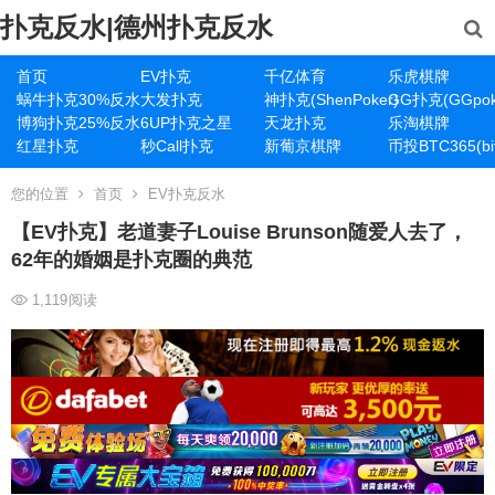
扑克反水|德州扑克反水
首页
EV扑克
千亿体育
乐虎棋牌
蜗牛扑克30%反水
大发扑克
神扑克(ShenPoker)
GG扑克(GGpok
博狗扑克25%反水
6UP扑克之星
天龙扑克
乐淘棋牌
红星扑克
秒Call扑克
新葡京棋牌
币投BTC365(bit
您的位置
首页
EV扑克反水
【EV扑克】老道妻子Louise Brunson随爱人去了，
62年的婚姻是扑克圈的典范
1,119
阅读