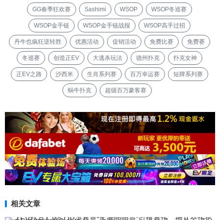
GG春季狂欢赛
Sashimi
WSOP
WSOP冬巡赛
WSOP金手链
WSOP金手链战报
WSOP高手过招
丹牛也疯狂逆转胜
优惠活动
促销活动
免费比赛
免费赛
冬巡赛
创造正EV
大逃杀玩法
德州扑克
扑克女神
正EV之路
沙西米
生肖系列赛
百万幸运赛
短牌系列赛
蜗牛扑克
超级百万豪客赛
相关文章