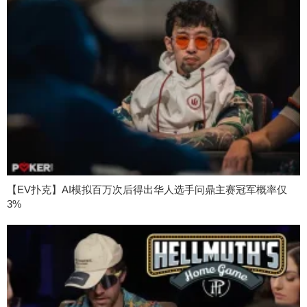
【EV扑克】AI模拟百万次后得出华人选手问鼎主赛冠军概率仅
3%