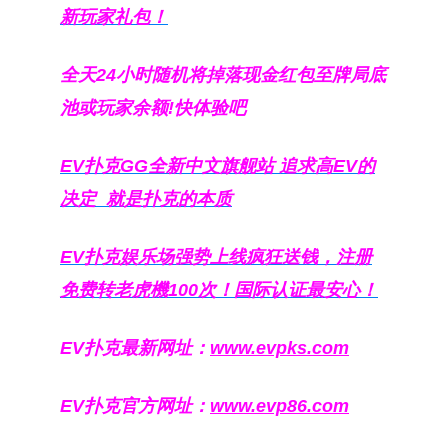
新玩家礼包！
全天24小时随机将掉落现金红包至牌局底
池或玩家余额!快体验吧
EV扑克GG
全新中文旗舰站
追求高EV
的
决定
就是扑克的本质
EV扑克娱乐场强势上线疯狂送钱，注册
免费转老虎機100次！国际认证最安心！
EV扑克最新网址：
www.evpks.com
EV扑克官方网址：
www.evp86.com