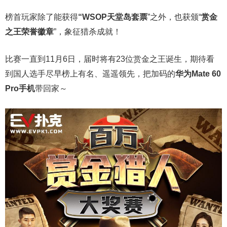
榜首玩家除了能获得
“WSOP天堂岛套票
”之外，也获颁“
赏金
之王荣誉徽章
”，象征猎杀成就！
比赛一直到11月6日，届时将有23位赏金之王诞生，期待看
到国人选手尽早榜上有名、遥遥领先，把加码的
华为Mate 60
Pro手机
带回家～