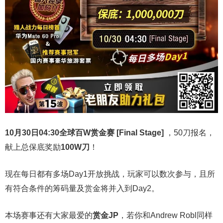
10月30日04:30
全球百W赏金赛 [Final Stage]
，50刀报名，
献上总保底奖励
100W刀
！
现在每日都有多场Day1开放挑战，玩家可以数次参与，且所
有符合条件的筹码量及赏金将并入到Day2。
本场赛事还有大家最爱的
赏金JP
，若你和Andrew Robl同样