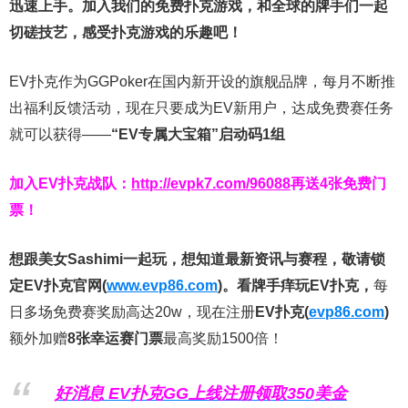
迅速上手。
加入我们的免费扑克游戏，和全球的牌手们一起
切磋技艺，感受扑克游戏的乐趣吧！
EV扑克作为GGPoker在国内新开设的旗舰品牌，每月不断推
出福利反馈活动，现在只要成为EV新用户，达成免费赛任务
就可以获得——
“EV专属大宝箱”启动码1组
加入EV扑克战队：
http://evpk7.com/96088
再送4张免费门
票！
想跟美女Sashimi一起玩，
想知道最新资讯与赛程，
敬请锁
定EV扑克官网(
www.evp86.com
)。
看牌手痒玩EV扑克，
每
日多场免费赛奖励高达20w，现在注册
EV扑克(
evp86.com
)
额外加赠
8张幸运赛门票
最高奖励1500倍！
好消息 EV扑克GG上线注册领取350美金