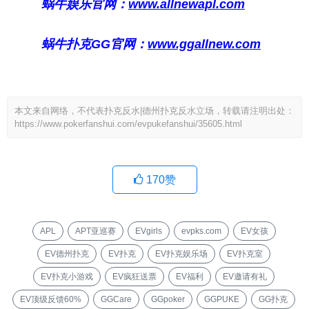
蜗牛娱乐官网：
www.allnewapl.com
蜗牛扑克GG官网：
www.ggallnew.com
本文来自网络，不代表扑克反水|德州扑克反水立场，转载请注明出处：
https://www.pokerfanshui.com/evpukefanshui/35605.html
170
赞
APL
APT亚巡赛
EVgirls
evpks.com
EV女孩
EV德州扑克
EV扑克
EV扑克娱乐场
EV扑克室
EV扑克小游戏
EV疯狂送票
EV福利
EV邀请有礼
EV顶级反馈60%
GGCare
GGpoker
GGPUKE
GG扑克