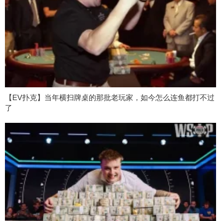
【EV扑克】当年横扫牌桌的那批老玩家，如今怎么连鱼都打不过
了