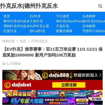
扑克反水|德州扑克反水
首页
EV扑克
千亿体育
乐虎棋牌
蜗牛扑克30%反水
大发扑克
神扑克(ShenPoker)
GG扑克(GGpok
博狗扑克25%反水
6UP扑克之星
天龙扑克
乐淘棋牌
红星扑克
秒Call扑克
新葡京棋牌
币投BTC365(bit
您的位置
首页
EV扑克反水
【EV扑克】推荐赛事：双11百万幸运赛 11/1-11/11 保
底奖励10000000 新用户加码100万奖励
1,170
阅读