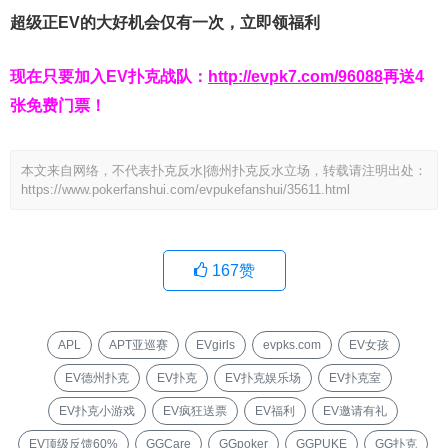
超级正EV的大好机会仅有一次，立即领福利
现在只要加入EV扑克战队：
http://evpk7.com/96088
再送4
张免费门票！
本文来自网络，不代表扑克反水|德州扑克反水立场，转载请注明出处：
https://www.pokerfanshui.com/evpukefanshui/35611.html
167
赞
APL
APT亚巡赛
EVgirls
evpks.com
EV女孩
EV德州扑克
EV扑克
EV扑克娱乐场
EV扑克室
EV扑克小游戏
EV疯狂送票
EV福利
EV邀请有礼
EV顶级反馈60%
GGCare
GGpoker
GGPUKE
GG扑克