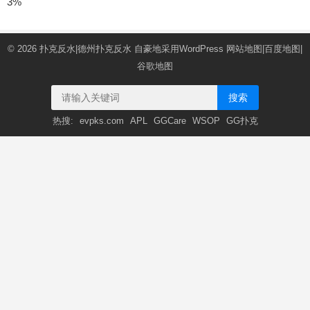
3%
© 2026
扑克反水|德州扑克反水
自豪地采用WordPress
网站地图
|
百度地图
|
谷歌地图
搜索
热搜:
evpks.com
APL
GGCare
WSOP
GG扑克