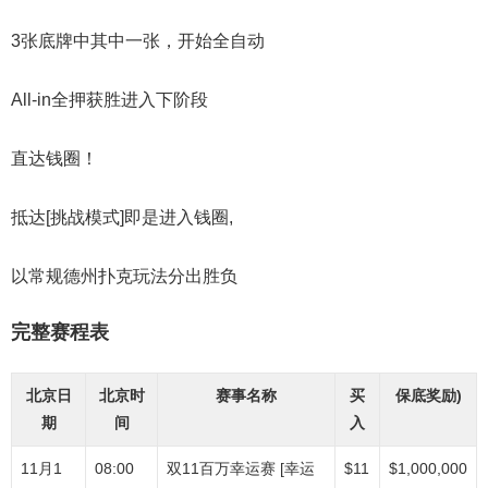
3张底牌中其中一张，开始全自动
All-in全押获胜进入下阶段
直达钱圈！
抵达[挑战模式]即是进入钱圈,
以常规德州扑克玩法分出胜负
完整赛程表
北京日
北京时
赛事名称
买
保底奖励)
期
间
入
11月1
08:00
双11百万幸运赛 [幸运
$11
$1,000,000