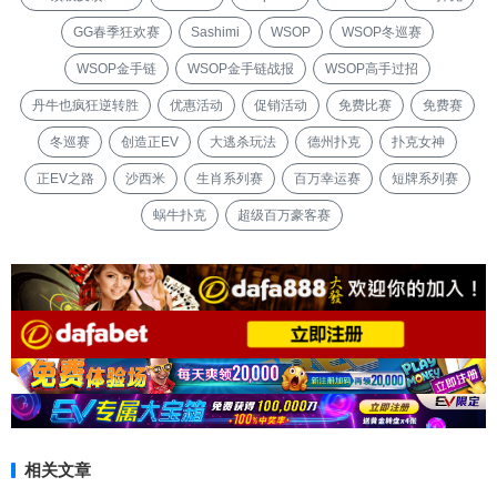
GG春季狂欢赛
Sashimi
WSOP
WSOP冬巡赛
WSOP金手链
WSOP金手链战报
WSOP高手过招
丹牛也疯狂逆转胜
优惠活动
促销活动
免费比赛
免费赛
冬巡赛
创造正EV
大逃杀玩法
德州扑克
扑克女神
正EV之路
沙西米
生肖系列赛
百万幸运赛
短牌系列赛
蜗牛扑克
超级百万豪客赛
相关文章