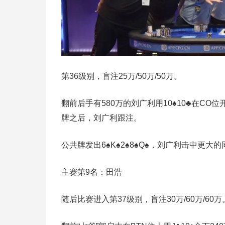
第36级别，盲注25万/50万/50万。
翻前后手有580万的刘广利用10♠10♣在CO位
牌之后，刘广利跟注。
公共牌发出6♠K♠2♠8♠Q♠，刘广利击中更大
主赛第9名：田浩
随后比赛进入第37级别，盲注30万/60万/60万