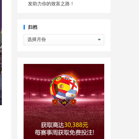
发助力你的致富之路！
归档
归
档