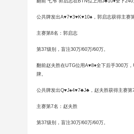
翻前“七爷”郭启志在BTN位上用J♣10♦全下2
公共牌发出A♥7♥3♥K♥10♠，郭启志获得主赛
主赛第8名：郭启志
第37级别，盲注30万/60万/60万。
翻前赵夫胜在UTG位用A♥8♦全下后手300万
牌。
公共牌发出Q♥J♠4♥7♣J♣，赵夫胜获得主赛第
主赛第7名：赵夫胜
第37级别，盲注30万/60万/60万。