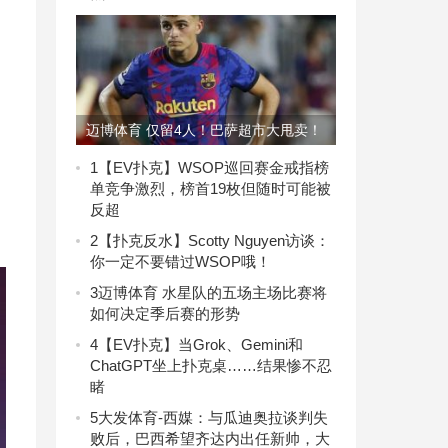
迈博体育 仅留4人！巴萨超市大甩卖！
金球级巨星想去沙特
1
【EV扑克】WSOP巡回赛金戒指榜
单竞争激烈，榜首19枚但随时可能被
反超
2
【扑克反水】Scotty Nguyen访谈：
你一定不要错过WSOP哦！
3
迈博体育 水星队的五场主场比赛将
如何决定季后赛的形势
4
【EV扑克】当Grok、Gemini和
ChatGPT坐上扑克桌……结果惨不忍
睹
5
大发体育-西媒：与瓜迪奥拉谈判失
败后，巴西希望齐达内出任新帅，大