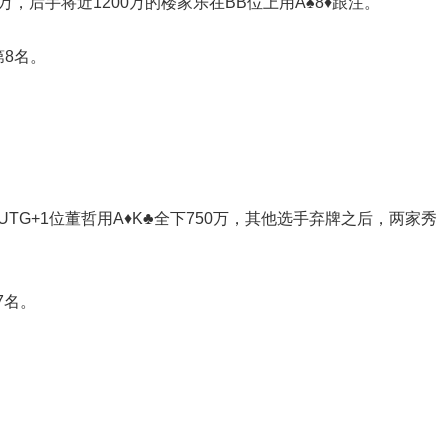
40万，后手将近1200万的楼家乐在BB位上用A♠8♦跟注。
第8名。
，UTG+1位董哲用A♦K♣全下750万，其他选手弃牌之后，两家秀
7名。