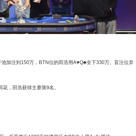
开池加注到150万，BTN位的田浩用A♥Q♣全下330万。盲注位弃
的同花，田浩获得主赛第9名。
。