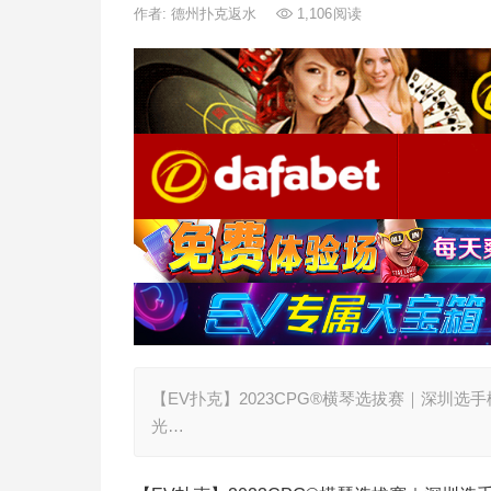
作者:
德州扑克返水
1,106
阅读
【EV扑克】2023CPG®横琴选拔赛｜深圳
光…