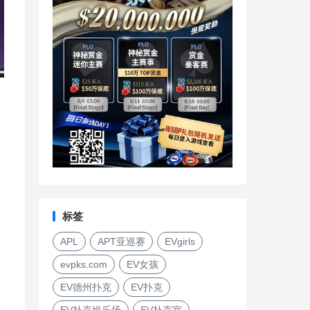
标签
APL
APT亚巡赛
EVgirls
evpks.com
EV女孩
EV德州扑克
EV扑克
EV扑克娱乐场
EV扑克室