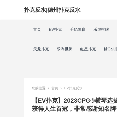
扑克反水|德州扑克反水
首页
EV扑克
千亿体育
乐虎棋牌
天龙扑克
乐淘棋牌
红星扑克
秒Call
您的位置
首页
EV扑克反水
【EV扑克】2023CPG®横琴
获得人生首冠，非常感谢知名牌