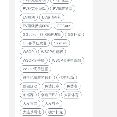
EV扑克小游戏
EV疯狂送票
EV福利
EV邀请有礼
EV顶级反馈60%
GGCare
GGpoker
GGPUKE
GG扑克
GG春季狂欢赛
Sashimi
WSOP
WSOP冬巡赛
WSOP金手链
WSOP金手链战报
WSOP高手过招
丹牛也疯狂逆转胜
优惠活动
促销活动
免费比赛
免费赛
冬巡赛
创造正EV
大发体育
大发官网
大发扑克
大逃杀玩法
德州扑克