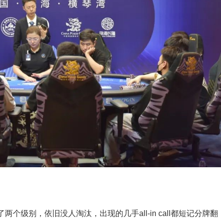
级别，依旧没人淘汰，出现的几手all-in call都短记分牌翻