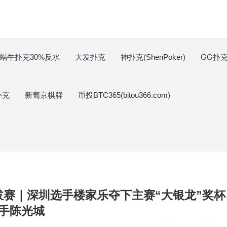
蜗牛扑克30%反水
大发扑克
神扑克(ShenPoker)
GG扑克(
扑克
新葡京棋牌
币投BTC365(bitou366.com)
选拔赛｜深圳选手楼家乐夺下主赛“大银龙”奖杯
手陈光城