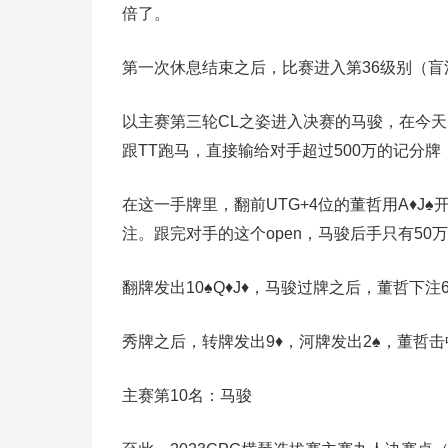
倍了。
第一次休息结束之后，比赛进入第36级别（盲注
以主赛第三轮CL之姿进入决赛的马骏，在今天
跟TT跑马，直接输给对手超过500万的记分
在这一手牌里，翻前UTG+4位的董哲用A♦J♠
注。跟完对手的这个open，马骏后手只有50
翻牌发出10♠Q♦J♦，马骏过牌之后，董哲下注
秀牌之后，转牌发出9♦，河牌发出2♠，董哲
主赛第10名：马骏