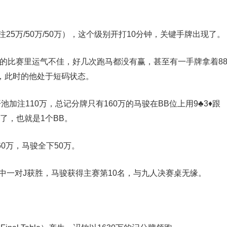
25万/50万/50万），这个级别开打10分钟，关键手牌出现了。
的比赛里运气不佳，好几次跑马都没有赢，甚至有一手牌拿着8
牌，此时的他处于短码状态。
开池加注110万，总记分牌只有160万的马骏在BB位上用9♣3♦跟
万了，也就是1个BB。
60万，马骏全下50万。
击中一对J获胜，马骏获得主赛第10名，与九人决赛桌无缘。