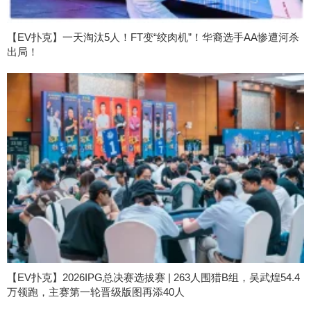
【EV扑克】一天淘汰5人！FT变“绞肉机”！华裔选手AA惨遭河杀
出局！
【EV扑克】2026IPG总决赛选拔赛 | 263人围猎B组，吴武煌54.4
万领跑，主赛第一轮晋级版图再添40人