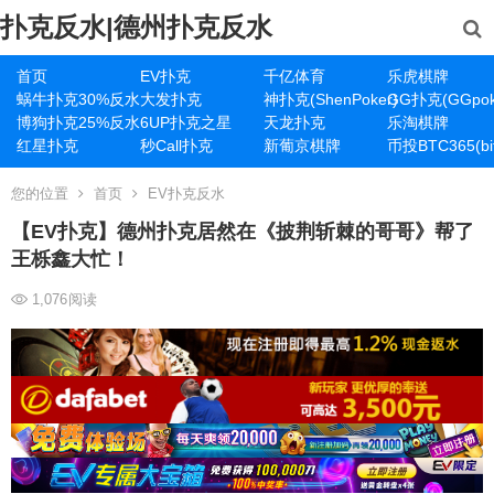
扑克反水|德州扑克反水
首页
EV扑克
千亿体育
乐虎棋牌
蜗牛扑克30%反水
大发扑克
神扑克(ShenPoker)
GG扑克(GGpok
博狗扑克25%反水
6UP扑克之星
天龙扑克
乐淘棋牌
红星扑克
秒Call扑克
新葡京棋牌
币投BTC365(bit
您的位置
首页
EV扑克反水
【EV扑克】德州扑克居然在《披荆斩棘的哥哥》帮了
王栎鑫大忙！
1,076
阅读