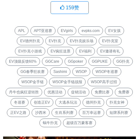
159
赞
APL
APT亚巡赛
EVgirls
evpks.com
EV女孩
EV德州扑克
EV扑克
EV扑克娱乐场
EV扑克室
EV扑克小游戏
EV疯狂送票
EV福利
EV邀请有礼
EV顶级反馈60%
GGCare
GGpoker
GGPUKE
GG扑克
GG春季狂欢赛
Sashimi
WSOP
WSOP冬巡赛
WSOP金手链
WSOP金手链战报
WSOP高手过招
丹牛也疯狂逆转胜
优惠活动
促销活动
免费比赛
免费赛
冬巡赛
创造正EV
大逃杀玩法
德州扑克
扑克女神
正EV之路
沙西米
生肖系列赛
百万幸运赛
短牌系列赛
蜗牛扑克
超级百万豪客赛