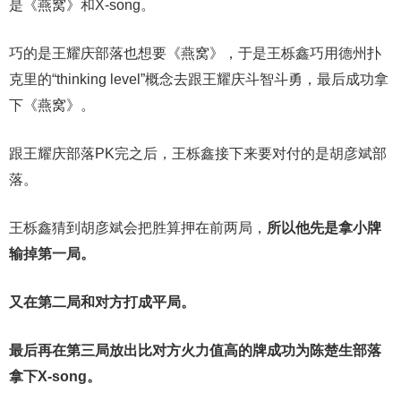
是《燕窝》和X-song。
巧的是王耀庆部落也想要《燕窝》，于是王栎鑫巧用德州扑
克里的“thinking level”概念去跟王耀庆斗智斗勇，最后成功拿
下《燕窝》。
跟王耀庆部落PK完之后，王栎鑫接下来要对付的是胡彦斌部
落。
王栎鑫猜到胡彦斌会把胜算押在前两局，
所以他先是拿小牌
输掉第一局。
又在第二局和对方打成平局。
最后再在第三局放出比对方火力值高的牌成功为陈楚生部落
拿下
X-song
。