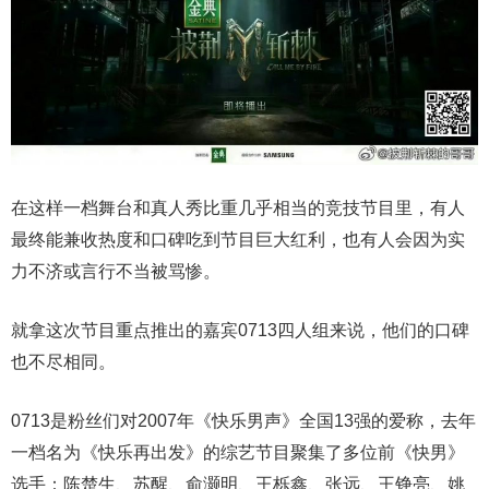
在这样一档舞台和真人秀比重几乎相当的竞技节目里，有人
最终能兼收热度和口碑吃到节目巨大红利，也有人会因为实
力不济或言行不当被骂惨。
就拿这次节目重点推出的嘉宾0713四人组来说，他们的口碑
也不尽相同。
0713是粉丝们对2007年《快乐男声》全国13强的爱称，去年
一档名为《快乐再出发》的综艺节目聚集了多位前《快男》
选手：陈楚生、苏醒、俞灏明、王栎鑫、张远、王铮亮、姚