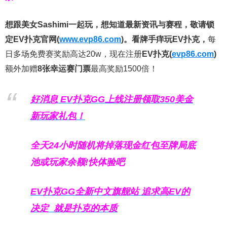
想跟美女Sashimi一起玩，
想知道最新资讯与赛程，
敬请锁
定EV扑克官网(
www.evp86.com
)。
看牌手痒玩EV扑克，
每
日多场免费赛奖励高达20w，现在注册
EV扑克(
evp86.com
)
额外加赠
8张幸运赛门票
最高奖励1500倍！
好消息 EV扑克GG上线注册领取350美金
新玩家礼包！
全天24小时随机将掉落现金红包至牌局底
池或玩家余额!快体验吧
EV扑克GG
全新中文旗舰站
追求高EV
的
决定
就是扑克的本质