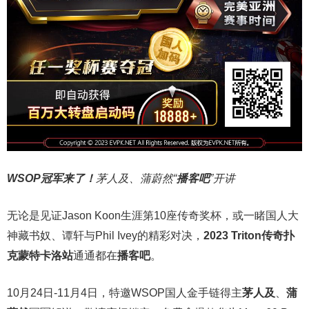
WSOP冠军来了！
茅人及、蒲蔚然“
播客吧
”开讲
无论是见证Jason Koon生涯第10座传奇奖杯，或一睹国人大
神藏书奴、谭轩与Phil Ivey的精彩对决，
2023 Triton传奇扑
克蒙特卡洛站
通通都在
播客吧
。
10月24日-11月4日，特邀WSOP国人金手链得主
茅人及
、
蒲