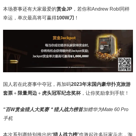
本场赛事还有大家最爱的
赏金JP
，若你和Andrew Robl同样
幸运，单次最高将可赢得
100W刀
！
国人若在此赛事中夺冠，再加码
2023年末国内豪华扑克旅游
套票
＋
限量周边
＋
虎头冠军纪念奖杯
，让你奖励拿到手软！
“百W赏金猎人大奖赛＂
猎人战力榜首
加赠华为Mate 60 Pro
手机
本次系列赛特别推出的“
猎人战力榜
”也激起许多玩家斗志，淘