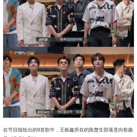
在节目组给出的8首歌中，王栎鑫所在的陈楚生部落意向歌曲