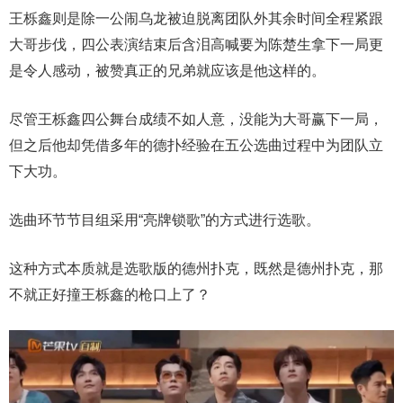
王栎鑫则是除一公闹乌龙被迫脱离团队外其余时间全程紧跟
大哥步伐，四公表演结束后含泪高喊要为陈楚生拿下一局更
是令人感动，被赞真正的兄弟就应该是他这样的。
尽管王栎鑫四公舞台成绩不如人意，没能为大哥赢下一局，
但之后他却凭借多年的德扑经验在五公选曲过程中为团队立
下大功。
选曲环节节目组采用“亮牌锁歌”的方式进行选歌。
这种方式本质就是选歌版的德州扑克，既然是德州扑克，那
不就正好撞王栎鑫的枪口上了？