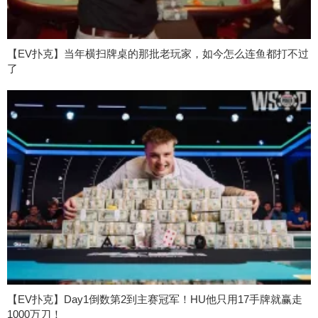
【EV扑克】当年横扫牌桌的那批老玩家，如今怎么连鱼都打不过
了
【EV扑克】Day1倒数第2到主赛冠军！HU他只用17手牌就赢走
1000万刀！