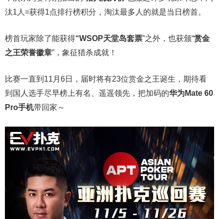
汰1人=获得1点排行榜积分，淘汰最多人的就是当日榜首。
榜首玩家除了能获得
“WSOP天堂岛套票
”之外，也获颁“
赏金
之王荣誉徽章
”，象征猎杀成就！
比赛一直到11月6日，届时将有23位赏金之王诞生，期待看
到国人选手尽早榜上有名、遥遥领先，把加码的
华为Mate 60
Pro手机
带回家～