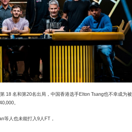
分别以第 18 名和第20名出局，中国香港选手Elton Tsang也不幸成为被
,000。
rtirosian等人也未能打入9人FT，