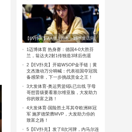
【EV扑克】AA撞上四条，19年童话同
日落幕：两位WSOP冠军悲情告别
1
迈博体育 热身赛：德国4-0大胜芬
兰，翁达夫2射1传独造3球后伤退
WSOPE主赛
2
【EV扑克】开箱WSOP金手链｜黄
文杰激动万分呐喊：代表祖国夺冠我
备感荣幸，下一步挑战赏金之王！
3
大发体育-奥运男篮6队已出线 字母
哥想晋级要看塞尔维亚脸，大发助力
你的致富之路！
4
大发体育-国险胜土耳其夺欧洲杯冠
军 施罗德荣膺MVP，大发助力你的
致富之路！
5
【EV扑克】发了8次河牌，内马尔连