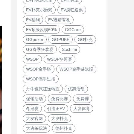
EV扑克小游戏
EV疯狂送票
EV福利
EV邀请有礼
EV顶级反馈60%
GGCare
GGpoker
GGPUKE
GG扑克
GG春季狂欢赛
Sashimi
WSOP
WSOP冬巡赛
WSOP金手链
WSOP金手链战报
WSOP高手过招
丹牛也疯狂逆转胜
优惠活动
促销活动
免费比赛
免费赛
冬巡赛
创造正EV
大发体育
大发官网
大发扑克
大逃杀玩法
德州扑克