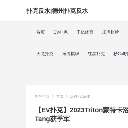
扑克反水|德州扑克反水
首页
EV扑克
千亿体育
乐虎棋牌
天龙扑克
乐淘棋牌
红星扑克
秒Call
您的位置
首页
EV扑克反水
【EV扑克】2023Triton蒙特卡洛 |
Tang获季军