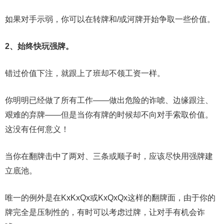
如果对手示弱，你可以在转牌和/或河牌开始争取一些价值。
2、始终快玩强牌。
错过价值下注，就跟上了班却不领工资一样。
你明明已经做了所有工作——做出危险的诈唬、边缘跟注、
艰难的弃牌——但是当你有牌的时候却不向对手索取价值。
这没有任何意义！
当你在翻牌击中了两对、三条或顺子时，应该尽快用强牌建
立底池。
唯一的例外是在KxKxQx或KxQxQx这样的翻牌面，由于你的
牌完全是压制性的，有时可以考虑过牌，让对手有机会诈