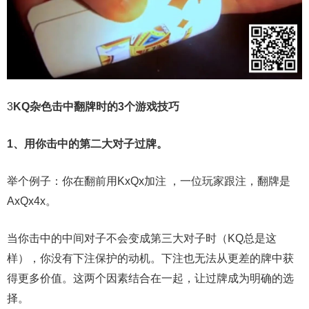
3
KQ杂色击中翻牌时的3个游戏技巧
1、用你击中的第二大对子过牌。
举个例子：你在翻前用KxQx加注 ，一位玩家跟注，翻牌是
AxQx4x。
当你击中的中间对子不会变成第三大对子时（KQ总是这
样），你没有下注保护的动机。下注也无法从更差的牌中获
得更多价值。这两个因素结合在一起，让过牌成为明确的选
择。