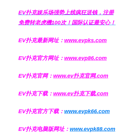
EV扑克娱乐场强势上线疯狂送钱，注册
免费转老虎機100次！国际认证最安心！
EV扑克最新网址：
www.evpks.com
EV扑克官方网址：
www.evp86.com
EV扑克官网：
www.ev扑克官网.com
EV扑克下载：
www.ev扑克下载.com
EV扑克官方下载：
www.evpk66.com
EV扑克电脑版网址：
www.evpk88.com