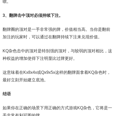
唬。
3、翻牌击中顶对必须持续下注。
翻牌圈的顶对是一手非常强的牌，价值相当高。当你是翻前
加注的玩家时，可以通过在翻牌持续下注来兑现价值。
KQ杂色击中的顶对是特别强的顶对，与较弱的顶对相比，这
种权益的增加使得下注明显比过牌更好。
这意味着在Kx8x4x或Qx9x5x这样的翻牌面拿着KQ杂色时，
最好立刻开始建立底池。
结语
如果你在正确的场景下用正确的方式游戏KQ杂色，它将是一
手非常有利可图的牌。