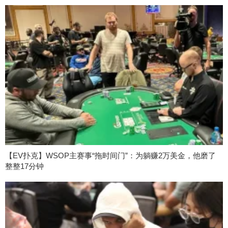
【EV扑克】WSOP主赛事“拖时间门”：为躺赚2万美金，他磨了
整整17分钟