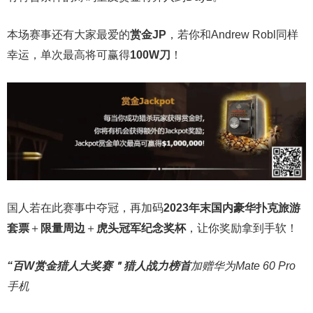
本场赛事还有大家最爱的
赏金JP
，若你和Andrew Robl同样
幸运，单次最高将可赢得
100W刀
！
国人若在此赛事中夺冠，再加码
2023年末国内豪华扑克旅游
套票
＋
限量周边
＋
虎头冠军纪念奖杯
，让你奖励拿到手软！
“百W赏金猎人大奖赛＂
猎人战力榜首
加赠华为Mate 60 Pro
手机