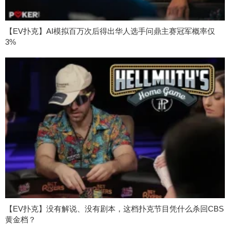
【EV扑克】AI模拟百万次后得出华人选手问鼎主赛冠军概率仅
3%
【EV扑克】没有解说、没有剧本，这档扑克节目凭什么杀回CBS
黄金档？