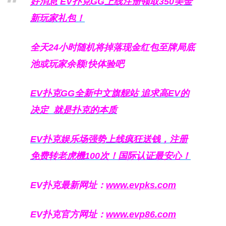
好消息 EV扑克GG上线注册领取350美金
新玩家礼包！
全天24小时随机将掉落现金红包至牌局底
池或玩家余额!快体验吧
EV扑克GG
全新中文旗舰站
追求高EV
的
决定
就是扑克的本质
EV扑克娱乐场强势上线疯狂送钱，注册
免费转老虎機100次！国际认证最安心！
EV扑克最新网址：
www.evpks.com
EV扑克官方网址：
www.evp86.com