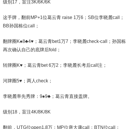
级别17，盲注3K/6K/6K
这手牌，翻前MP+1位葛云青 raise 1万6；SB位李晓麓call；
BB孙国栋位call；
翻牌圈K♠8♣4♥；葛云青bet1万7；李晓麓check-call；孙国栋
再次确认自己的底牌后fold；
转牌圈K♥；葛云青bet 6万2；李晓麓长考后call注；
河牌圈5♥；两人check；
李晓麓率先秀牌：9♠9♣；葛云青直接盖牌。
级别18，盲注4K/8K/8K
翻前，UTG位open1.8万；MP位唐大康call；BTN位call；