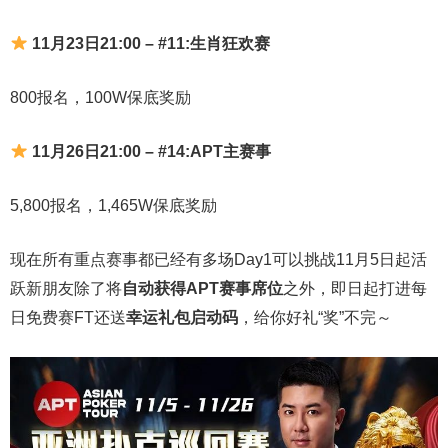
11月23日21:00 – #11:生肖狂欢赛
800报名，100W保底奖励
11月26日21:00 – #14:APT主赛事
5,800报名，1,465W保底奖励
现在所有重点赛事都已经有多场Day1可以挑战11月5日起活
跃新朋友除了将
自
动获得APT赛事席位
之外，即日起打进每
日免费赛FT还送
幸运礼包启动码
，给你好礼“奖”不完～