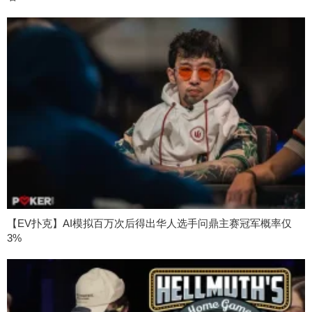
【EV扑克】AI模拟百万次后得出华人选手问鼎主赛冠军概率仅
3%