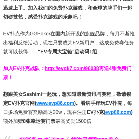
迅速上手。
加入我们的免费扑克游戏，和全球的牌手们一起
切磋技艺，感受扑克游戏的乐趣吧！
EV扑克作为GGPoker在国内新开设的旗舰品牌，每月不断推
出福利反馈活动，现在只要成为EV新用户，达成免费赛任务
就可以获得——
“EV专属大宝箱”启动码1组
加入EV扑克战队：
http://evpk7.com/96088
再送4张免费门
票！
想跟美女Sashimi一起玩，
想知道最新资讯与赛程，
敬请锁
定EV扑克官网(
www.evp86.com
)。
看牌手痒玩EV扑克，
每
日多场免费赛奖励高达20w，现在注册
EV扑克(
evp86.com
)
额外加赠
8张幸运赛门票
最高奖励1500倍！