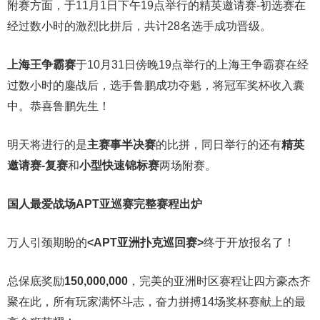
附赛方面，于11月1日下午19点举行的精英邀请赛-初选赛在
经过数小时的激烈比拼后，共计28名选手成功晋级。
上海王争霸赛
于10月31日傍晚19点举行的上
海王争霸赛在经
过数小时的鏖战后，选手鲁鹏成功夺魁，将冠军奖杯收入囊
中。恭喜鲁鹏先生！
明天将进行的是
主赛事半决赛
的比拼，同日举行的还有
精英
邀请赛-复赛
和
小型快速锦标赛
两场附赛。
国人最爱战场
APT亚巡赛完整赛程出炉
万人引颈期盼的
<APT亚洲扑克巡回赛>
终于开放报名了！
总保底奖励
150,000,000
，完美的亚洲时区赛程让四方豪杰齐
聚在此，所有玩家满怀斗志，奋力拼搏14场奖杯赛献上的最