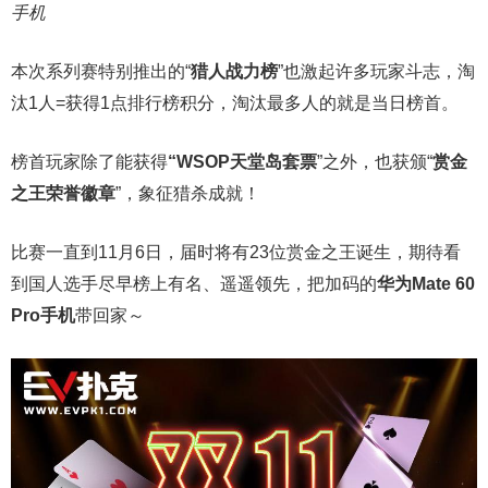
手机
本次系列赛特别推出的“
猎人战力榜
”也激起许多玩家斗志，淘
汰1人=获得1点排行榜积分，淘汰最多人的就是当日榜首。
榜首玩家除了能获得
“WSOP天堂岛套票
”之外，也获颁“
赏金
之王荣誉徽章
”，象征猎杀成就！
比赛一直到11月6日，届时将有23位赏金之王诞生，期待看
到国人选手尽早榜上有名、遥遥领先，把加码的
华为Mate 60
Pro手机
带回家～