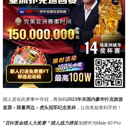
国人若在此赛事中夺冠，再加码
2023年末国内豪华扑克旅游
套票
＋
限量周边
＋
虎头冠军纪念奖杯
，让你奖励拿到手软！
“百W赏金猎人大奖赛＂
猎人战力榜首
加赠华为Mate 60 Pro