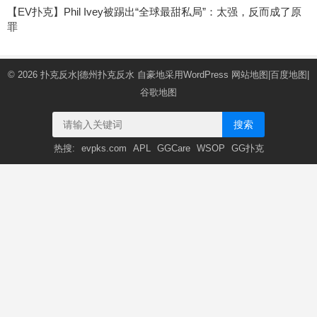
【EV扑克】Phil Ivey被踢出“全球最甜私局”：太强，反而成了原
罪
© 2026
扑克反水|德州扑克反水
自豪地采用WordPress
网站地图
|
百度地图
|
谷歌地图
搜索
热搜:
evpks.com
APL
GGCare
WSOP
GG扑克