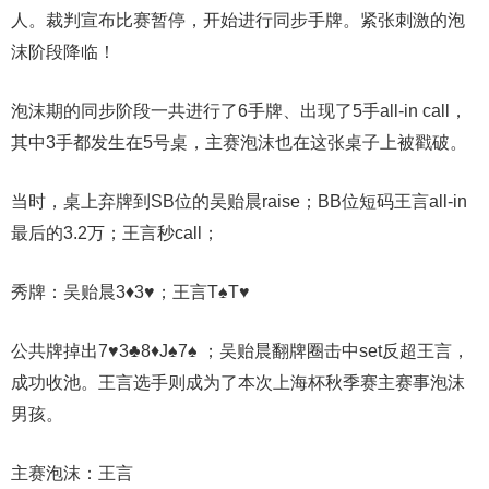
人。裁判宣布比赛暂停，开始进行同步手牌。紧张刺激的泡
沫阶段降临！
泡沫期的同步阶段一共进行了6手牌、出现了5手all-in call，
其中3手都发生在5号桌，主赛泡沫也在这张桌子上被戳破。
当时，桌上弃牌到SB位的吴贻晨raise；BB位短码王言all-in
最后的3.2万；王言秒call；
秀牌：吴贻晨3♦3♥；王言T♠T♥
公共牌掉出7♥3♣8♦J♠7♠ ；吴贻晨翻牌圈击中set反超王言，
成功收池。王言选手则成为了本次上海杯秋季赛主赛事泡沫
男孩。
主赛泡沫：王言