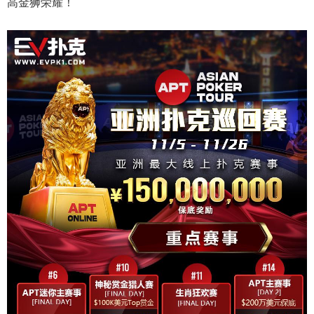
高金狮荣耀！