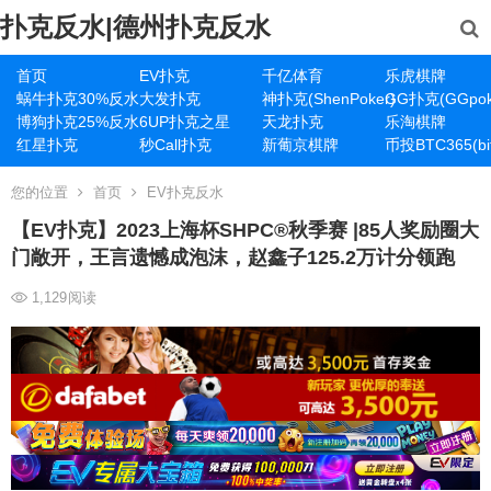
扑克反水|德州扑克反水
首页
EV扑克
千亿体育
乐虎棋牌
蜗牛扑克30%反水
大发扑克
神扑克(ShenPoker)
GG扑克(GGpok
博狗扑克25%反水
6UP扑克之星
天龙扑克
乐淘棋牌
红星扑克
秒Call扑克
新葡京棋牌
币投BTC365(bit
您的位置
首页
EV扑克反水
【EV扑克】2023上海杯SHPC®秋季赛 |85人奖励圈大
门敞开，王言遗憾成泡沫，赵鑫子125.2万计分领跑
1,129
阅读