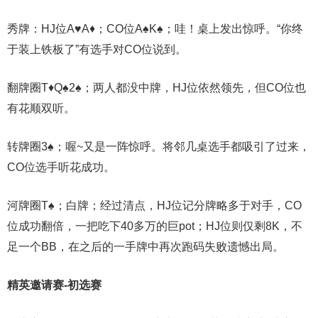
秀牌：HJ位A♥A♦；CO位A♠K♠；哇！桌上发出惊呼。“你终
于装上铁板了”有选手对CO位说到。
翻牌圈T♦Q♠2♠；两人都没中牌，HJ位依然领先，但CO位也
有花顺双听。
转牌圈3♠；喔~又是一阵惊呼。将邻几桌选手都吸引了过来，
CO位选手听花成功。
河牌圈T♠；白牌；经过清点，HJ位记分牌略多于对手，CO
位成功翻倍，一把吃下40多万的巨pot；HJ位则仅剩8K，不
足一个BB，在之后的一手牌中再次跑码失败遗憾出局。
精英邀请赛-初选赛