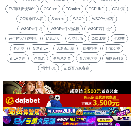
EV顶级反馈60%
GGCare
GGpoker
GGPUKE
GG扑克
GG春季狂欢赛
Sashimi
WSOP
WSOP冬巡赛
WSOP金手链
WSOP金手链战报
WSOP高手过招
丹牛也疯狂逆转胜
优惠活动
促销活动
免费比赛
免费赛
冬巡赛
创造正EV
大逃杀玩法
德州扑克
扑克女神
正EV之路
沙西米
生肖系列赛
百万幸运赛
短牌系列赛
蜗牛扑克
超级百万豪客赛