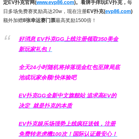
定EV扑克官网(
www.evp86.com
)。
看牌手痒玩EV扑克，
每
日多场免费赛奖励高达20w，现在注册
EV扑克(
evp86.com
)
额外加赠
8张幸运赛门票
最高奖励1500倍！
好消息 EV扑克GG上线注册领取350美金
新玩家礼包！
全天24小时随机将掉落现金红包至牌局底
池或玩家余额!快体验吧
EV扑克GG
全新中文旗舰站
追求高EV
的
决定
就是扑克的本质
EV扑克娱乐场强势上线疯狂送钱，注册
免费转老虎機100次！国际认证最安心！