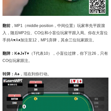
翻前
，MP1（middle position，中间位置）玩家率先平跟溜
入，随后MP2位、CO位和小盲位玩家平跟入局。你在大盲位
手持A♥A♦加注至12，MP1弃牌，其余三位玩家跟注。
翻牌：K♣J♦T♥
（T代表10），小盲位过牌，你下注26，只有
CO位玩家跟注。
转牌：A♠
，现在到你行动。