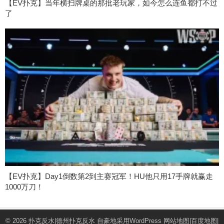
【EV扑克】当年横扫牌桌的那批老玩家，如今怎么连鱼都打不过
了
【EV扑克】Day1倒数第2到主赛冠军！HU他只用17手牌就赢走
1000万刀！
© 2026
扑克反水|德州扑克反水
自豪地采用WordPress
网站地图
|
百度地图
|