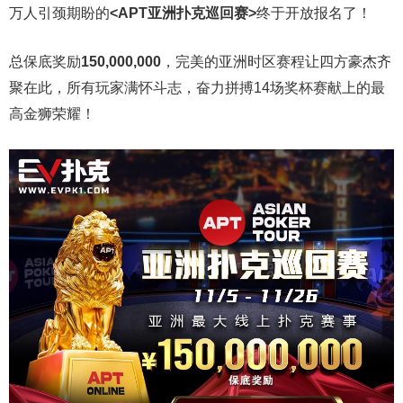
万人引颈期盼的
<APT亚洲扑克巡回赛>
终于开放报名了！
总保底奖励
150,000,000
，完美的亚洲时区赛程让四方豪杰齐
聚在此，所有玩家满怀斗志，奋力拼搏14场奖杯赛献上的最
高金狮荣耀！