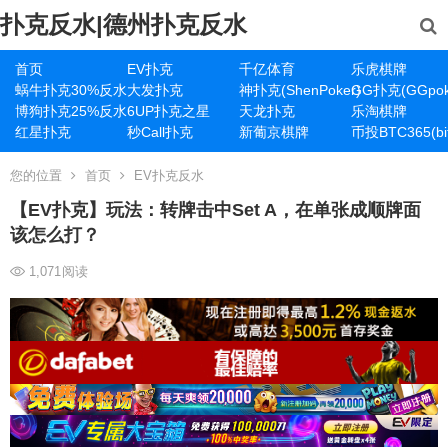
扑克反水|德州扑克反水
首页
EV扑克
千亿体育
乐虎棋牌
蜗牛扑克30%反水
大发扑克
神扑克(ShenPoker)
GG扑克(GGpok
博狗扑克25%反水
6UP扑克之星
天龙扑克
乐淘棋牌
红星扑克
秒Call扑克
新葡京棋牌
币投BTC365(bit
您的位置
首页
EV扑克反水
【EV扑克】玩法：转牌击中Set A，在单张成顺牌面
该怎么打？
1,071
阅读