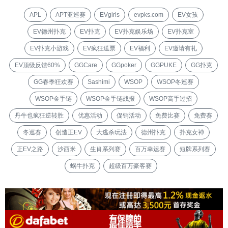
APL
APT亚巡赛
EVgirls
evpks.com
EV女孩
EV德州扑克
EV扑克
EV扑克娱乐场
EV扑克室
EV扑克小游戏
EV疯狂送票
EV福利
EV邀请有礼
EV顶级反馈60%
GGCare
GGpoker
GGPUKE
GG扑克
GG春季狂欢赛
Sashimi
WSOP
WSOP冬巡赛
WSOP金手链
WSOP金手链战报
WSOP高手过招
丹牛也疯狂逆转胜
优惠活动
促销活动
免费比赛
免费赛
冬巡赛
创造正EV
大逃杀玩法
德州扑克
扑克女神
正EV之路
沙西米
生肖系列赛
百万幸运赛
短牌系列赛
蜗牛扑克
超级百万豪客赛