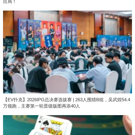
出局！
【EV扑克】2026IPG总决赛选拔赛 | 263人围猎B组，吴武煌54.4
万领跑，主赛第一轮晋级版图再添40人