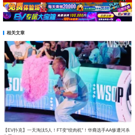
相关文章
【EV扑克】一天淘汰5人！FT变“绞肉机”！华裔选手AA惨遭河杀