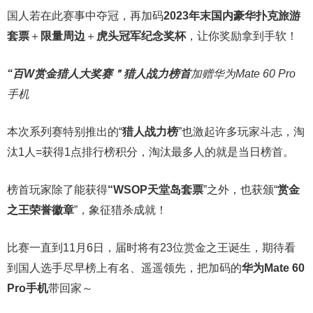
国人若在此赛事中夺冠，再加码
2023年末国内豪华扑克旅游
套票
＋
限量周边
＋
虎头冠军纪念奖杯
，让你奖励拿到手软！
“百W赏金猎人大奖赛＂
猎人战力榜首
加赠华为Mate 60 Pro
手机
本次系列赛特别推出的“
猎人战力榜
”也激起许多玩家斗志，淘
汰1人=获得1点排行榜积分，淘汰最多人的就是当日榜首。
榜首玩家除了能获得
“WSOP天堂岛套票
”之外，也获颁“
赏金
之王荣誉徽章
”，象征猎杀成就！
比赛一直到11月6日，届时将有23位赏金之王诞生，期待看
到国人选手尽早榜上有名、遥遥领先，把加码的
华为Mate 60
Pro手机
带回家～