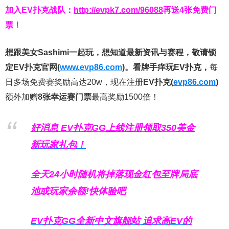
加入EV扑克战队：
http://evpk7.com/96088
再送4张免费门
票！
想跟美女Sashimi一起玩，
想知道最新资讯与赛程，
敬请锁
定EV扑克官网(
www.evp86.com
)。
看牌手痒玩EV扑克，
每
日多场免费赛奖励高达20w，现在注册
EV扑克(
evp86.com
)
额外加赠
8张幸运赛门票
最高奖励1500倍！
好消息 EV扑克GG上线注册领取350美金
新玩家礼包！
全天24小时随机将掉落现金红包至牌局底
池或玩家余额!快体验吧
EV扑克GG
全新中文旗舰站
追求高EV
的