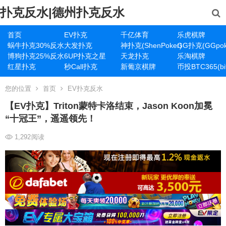
扑克反水|德州扑克反水
首页
EV扑克
千亿体育
乐虎棋牌
蜗牛扑克30%反水
大发扑克
神扑克(ShenPoker)
GG扑克(GGpok
博狗扑克25%反水
6UP扑克之星
天龙扑克
乐淘棋牌
红星扑克
秒Call扑克
新葡京棋牌
币投BTC365(bit
您的位置
首页
EV扑克反水
【EV扑克】Triton蒙特卡洛结束，Jason Koon加冕
“十冠王”，遥遥领先！
1,292
阅读