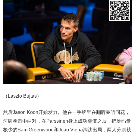
（Laszlo Bujtas）
然后Jason Koon开始发力。他在一手牌里在翻牌圈听同花，
河牌圈击中两对，在Parssinen身上成功翻倍之后，把筹码量
极少的Sam Greenwood和Joao Vieria淘汰出局，两人分别获