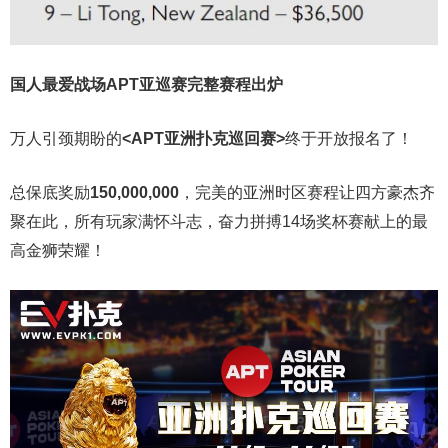
国人最爱战场
APT亚巡赛完整赛程出炉
万人引颈期盼的
<APT亚洲扑克巡回赛>
终于开放报名了！
总保底奖励
150,000,000
，完美的亚洲时区赛程让四方豪杰齐
聚在此，所有玩家满怀斗志，奋力拼搏14场奖杯赛献上的最
高金狮荣耀！