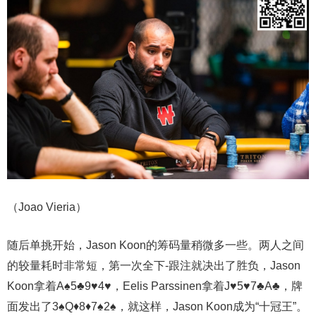
（Joao Vieria）
随后单挑开始，Jason Koon的筹码量稍微多一些。两人之间
的较量耗时非常短，第一次全下-跟注就决出了胜负，Jason
Koon拿着A♠5♣9♥4♥，Eelis Parssinen拿着J♥5♥7♣A♣，牌
面发出了3♠Q♦8♦7♠2♠，就这样，Jason Koon成为“十冠王”。