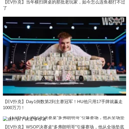
【EV扑克】当年横扫牌桌的那批老玩家，如今怎么连鱼都打不过
了
【EV扑克】Day1倒数第2到主赛冠军！HU他只用17手牌就赢走
1000万刀！
【EV扑克】WSOP决赛桌“多弗朗明哥”引爆赛场，他从全场垫底