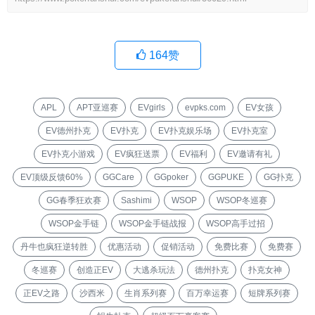
164
赞
APL
APT亚巡赛
EVgirls
evpks.com
EV女孩
EV德州扑克
EV扑克
EV扑克娱乐场
EV扑克室
EV扑克小游戏
EV疯狂送票
EV福利
EV邀请有礼
EV顶级反馈60%
GGCare
GGpoker
GGPUKE
GG扑克
GG春季狂欢赛
Sashimi
WSOP
WSOP冬巡赛
WSOP金手链
WSOP金手链战报
WSOP高手过招
丹牛也疯狂逆转胜
优惠活动
促销活动
免费比赛
免费赛
冬巡赛
创造正EV
大逃杀玩法
德州扑克
扑克女神
正EV之路
沙西米
生肖系列赛
百万幸运赛
短牌系列赛