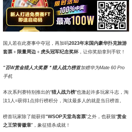
国人若在此赛事中夺冠，再加码
2023年末国内豪华扑克旅游
套票
＋
限量周边
＋
虎头冠军纪念奖杯
，让你奖励拿到手软！
“百W赏金猎人大奖赛＂
猎人战力榜首
加赠华为Mate 60 Pro
手机
本次系列赛特别推出的“
猎人战力榜
”也激起许多玩家斗志，淘
汰1人=获得1点排行榜积分，淘汰最多人的就是当日榜首。
榜首玩家除了能获得
“WSOP天堂岛套票
”之外，也获颁“
赏金
之王荣誉徽章
”，象征猎杀成就！