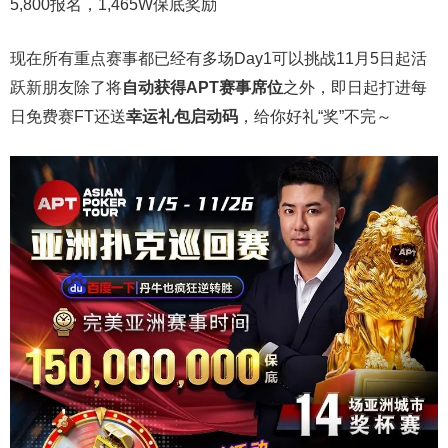
5,800报名，1,465W保底奖励
现在所有重点赛事都已经有多场Day1可以挑战11月5日起活
跃新朋友除了将
自
动获得APT赛事席位
之外，即日起打进每
日免费赛FT还送
幸运礼包启动码
，给你好礼“奖”不完～