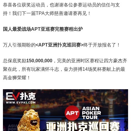
恭喜各位获奖运动员，也谢谢各位参赛运动员的信任与支
持！我们下一届TPA大师慈善邀请赛再见！
国人最爱战场
APT亚巡赛完整赛程出炉
万人引颈期盼的
<APT亚洲扑克巡回赛>
终于开放报名了！
总保底奖励
150,000,000
，完美的亚洲时区赛程让四方豪杰齐
聚在此，所有玩家满怀斗志，奋力拼搏14场奖杯赛献上的最
高金狮荣耀！