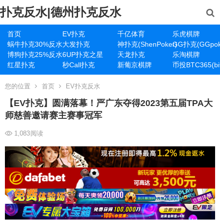
扑克反水|德州扑克反水
首页
EV扑克
千亿体育
乐虎棋牌
蜗牛扑克30%反水
大发扑克
神扑克(ShenPoker)
GG扑克(GGpok
博狗扑克25%反水
6UP扑克之星
天龙扑克
乐淘棋牌
红星扑克
秒Call扑克
新葡京棋牌
币投BTC365(bit
您的位置
首页
EV扑克反水
【EV扑克】圆满落幕！严广东夺得2023第五届TPA大
师慈善邀请赛主赛事冠军
1,083
阅读