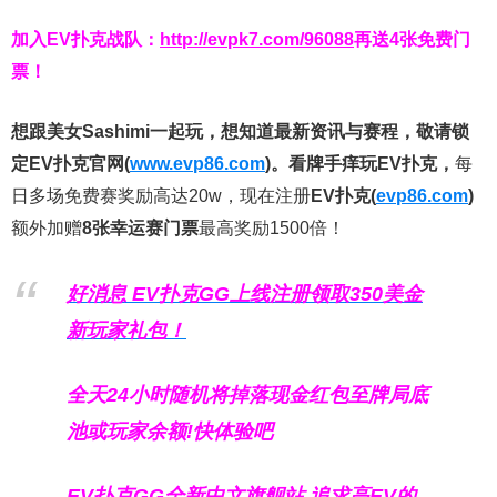
加入EV扑克战队：
http://evpk7.com/96088
再送4张免费门
票！
想跟美女Sashimi一起玩，
想知道最新资讯与赛程，
敬请锁
定EV扑克官网(
www.evp86.com
)。
看牌手痒玩EV扑克，
每
日多场免费赛奖励高达20w，现在注册
EV扑克(
evp86.com
)
额外加赠
8张幸运赛门票
最高奖励1500倍！
好消息 EV扑克GG上线注册领取350美金
新玩家礼包！
全天24小时随机将掉落现金红包至牌局底
池或玩家余额!快体验吧
EV扑克GG
全新中文旗舰站
追求高EV
的