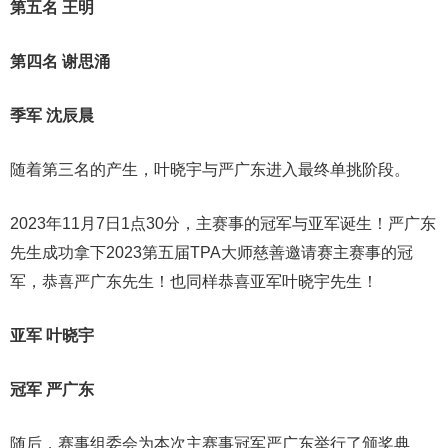
第五名
王明
第四名
谢思涌
季军
沈辰晨
随着第三名的产生，叶晓宇与严广东进入最终单挑阶段。
2023年11月7日1点30分，主赛事的冠军与亚军诞生！严广东
先生成功拿下2023第五届TPA大师慈善邀请赛主赛事的冠
军，恭喜严广东先生！也同样恭喜亚军叶晓宇先生！
亚军
叶晓宇
冠军
严广东
随后，赛事组委会为本次主赛事冠军严广东举行了颁奖典