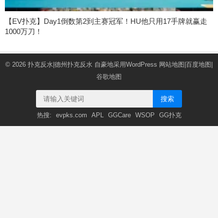
【EV扑克】Day1倒数第2到主赛冠军！HU他只用17手牌就赢走
1000万刀！
© 2026
扑克反水|德州扑克反水
自豪地采用WordPress
网站地图
|
百度地图
|
谷歌地图
搜索
热搜:
evpks.com
APL
GGCare
WSOP
GG扑克