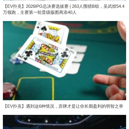
【EV扑克】2026IPG总决赛选拔赛 | 263人围猎B组，吴武煌54.4
万领跑，主赛第一轮晋级版图再添40人
【EV扑克】遇到这6种情况，弃牌才是让你长期盈利的明智之举