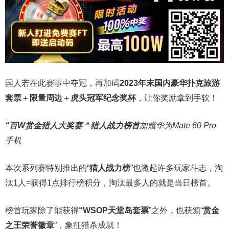
国人若在此赛事中夺冠，再加码
2023年末国内豪华扑克旅游
套票
＋
限量周边
＋
虎头冠军纪念奖杯
，让你奖励拿到手软！
“百W赏金猎人大奖赛＂
猎人战力榜首
加赠华为Mate 60 Pro
手机
本次系列赛特别推出的“
猎人战力榜
”也激起许多玩家斗志，淘
汰1人=获得1点排行榜积分，淘汰最多人的就是当日榜首。
榜首玩家除了能获得
“WSOP天堂岛套票
”之外，也获颁“
赏金
之王荣誉徽章
”，象征猎杀成就！