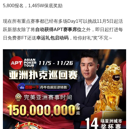
5,800报名，1,465W保底奖励
现在所有重点赛事都已经有多场Day1可以挑战11月5日起活
跃新朋友除了将
自
动获得APT赛事席位
之外，即日起打进每
日免费赛FT还送
幸运礼包启动码
，给你好礼“奖”不完～