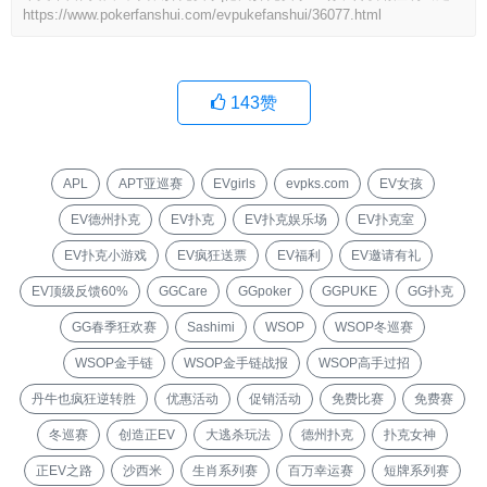
https://www.pokerfanshui.com/evpukefanshui/36077.html
143
赞
APL
APT亚巡赛
EVgirls
evpks.com
EV女孩
EV德州扑克
EV扑克
EV扑克娱乐场
EV扑克室
EV扑克小游戏
EV疯狂送票
EV福利
EV邀请有礼
EV顶级反馈60%
GGCare
GGpoker
GGPUKE
GG扑克
GG春季狂欢赛
Sashimi
WSOP
WSOP冬巡赛
WSOP金手链
WSOP金手链战报
WSOP高手过招
丹牛也疯狂逆转胜
优惠活动
促销活动
免费比赛
免费赛
冬巡赛
创造正EV
大逃杀玩法
德州扑克
扑克女神
正EV之路
沙西米
生肖系列赛
百万幸运赛
短牌系列赛