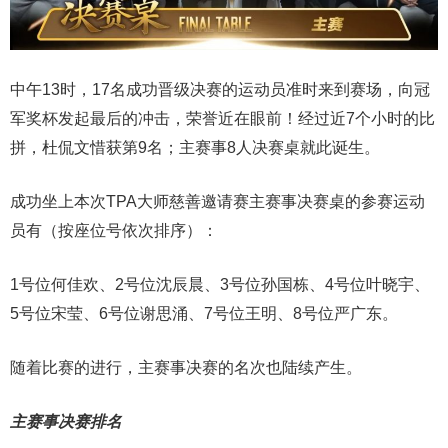
中午13时，17名成功晋级决赛的运动员准时来到赛场，向冠
军奖杯发起最后的冲击，荣誉近在眼前！经过近7个小时的比
拼，杜侃文惜获第9名；主赛事8人决赛桌就此诞生。
成功坐上本次TPA大师慈善邀请赛主赛事决赛桌的参赛运动
员有（按座位号依次排序）：
1号位何佳欢、2号位沈辰晨、3号位孙国栋、4号位叶晓宇、
5号位宋莹、6号位谢思涌、7号位王明、8号位严广东。
随着比赛的进行，主赛事决赛的名次也陆续产生。
主赛事决赛排名