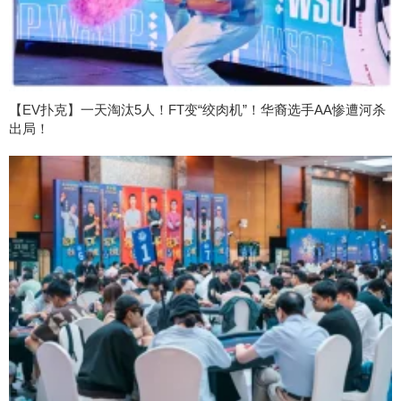
【EV扑克】一天淘汰5人！FT变“绞肉机”！华裔选手AA惨遭河杀
出局！