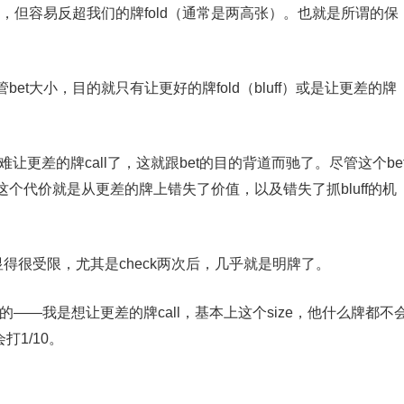
，但容易反超我们的牌fold（通常是两高张）。也就是所谓的保
t大小，目的就只有让更好的牌fold（bluff）或是让更差的牌
很难让更差的牌call了，这就跟bet的目的背道而驰了。尽管这个be
个代价就是从更差的牌上错失了价值，以及错失了抓bluff的机
显得很受限，尤其是check两次后，几乎就是明牌了。
t的目的——我是想让更差的牌call，基本上这个size，他什么牌都不
打1/10。