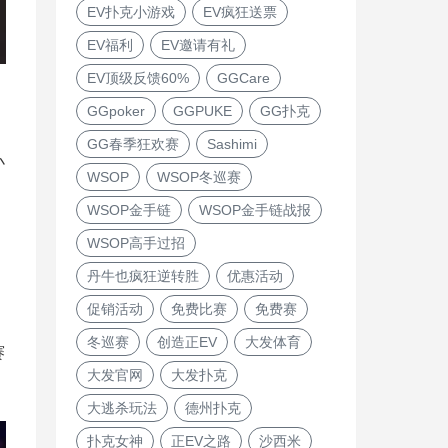
EV扑克小游戏
EV疯狂送票
EV福利
EV邀请有礼
EV顶级反馈60%
GGCare
GGpoker
GGPUKE
GG扑克
GG春季狂欢赛
Sashimi
小
WSOP
WSOP冬巡赛
WSOP金手链
WSOP金手链战报
WSOP高手过招
丹牛也疯狂逆转胜
优惠活动
促销活动
免费比赛
免费赛
冬巡赛
创造正EV
大发体育
赛
大发官网
大发扑克
大逃杀玩法
德州扑克
扑克女神
正EV之路
沙西米