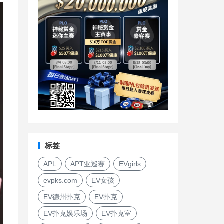
标签
APL
APT亚巡赛
EVgirls
evpks.com
EV女孩
EV德州扑克
EV扑克
EV扑克娱乐场
EV扑克室