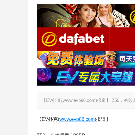
【EV扑克(www.evp86.com)报道】 Z50，有效后
【EV扑克(
www.evp86.com
)报道】