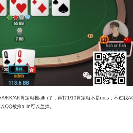
/AK肯定就推allin了，再打1/10肯定就不是nuts，不过我A
，所以QQ被推allin可以盖掉。