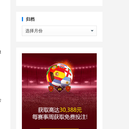
归档
归
档
t
会