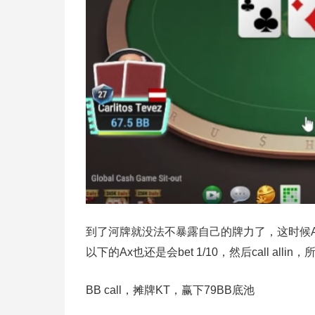
到了河牌就没法不暴露自己的牌力了，这时候AA/KK
以下的Ax也还是会bet 1/10，然后call allin
BB call，摊牌KT，赢下79BB底池