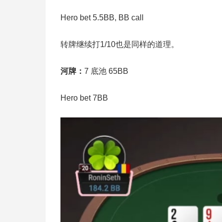
Hero bet 5.5BB, BB call
转牌继续打1/10也是同样的道理。
河牌：
7 底池 65BB
Hero bet 7BB