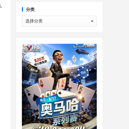
么
分类
分
类