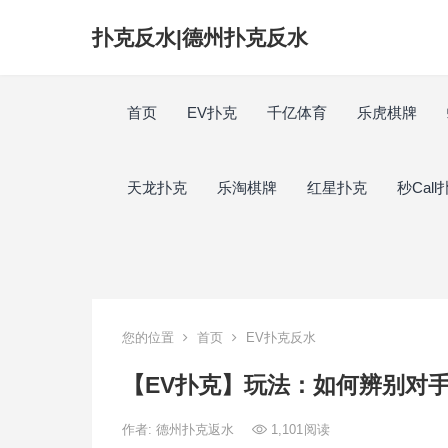
扑克反水|德州扑克反水
首页
EV扑克
千亿体育
乐虎棋牌
天龙扑克
乐淘棋牌
红星扑克
秒Call
您的位置
首页
EV扑克反水
【EV扑克】玩法：如何辨别对
作者:
德州扑克返水
1,101
阅读