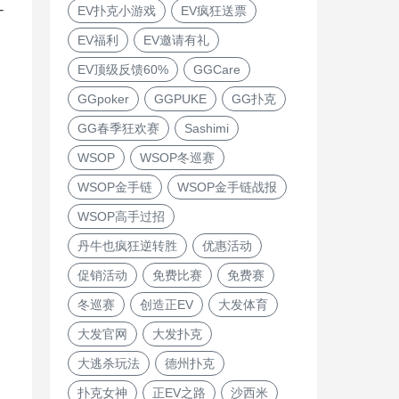
-
EV扑克小游戏
EV疯狂送票
EV福利
EV邀请有礼
EV顶级反馈60%
GGCare
GGpoker
GGPUKE
GG扑克
GG春季狂欢赛
Sashimi
WSOP
WSOP冬巡赛
WSOP金手链
WSOP金手链战报
WSOP高手过招
丹牛也疯狂逆转胜
优惠活动
促销活动
免费比赛
免费赛
冬巡赛
创造正EV
大发体育
大发官网
大发扑克
大逃杀玩法
德州扑克
扑克女神
正EV之路
沙西米