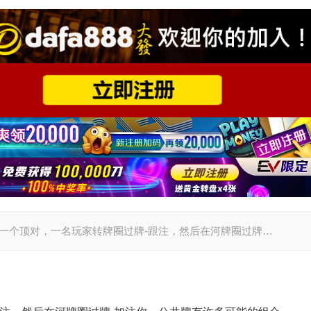
假设你拿着一个顶对，一名玩家转牌圈过牌-跟注，然后在河牌圈过牌…