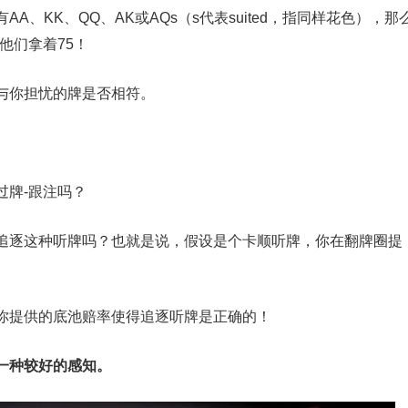
、KK、QQ、AK或AQs（s代表suited，指同样花色），那
他们拿着75！
与你担忧的牌是否相符。
过牌-跟注吗？
追逐这种听牌吗？也就是说，假设是个卡顺听牌，你在翻牌圈提
你提供的底池赔率使得追逐听牌是正确的！
一种较好的感知。