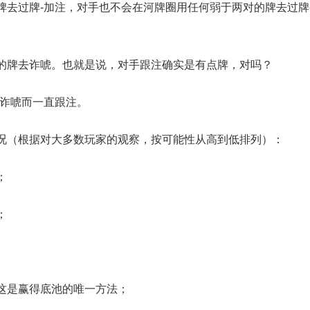
牌去过牌-加注，对手也不会在河牌圈用任何弱于两对的牌去过牌
的牌去诈唬。也就是说，对手跟注确实是有点牌，对吗？
注诈唬而一直跟注。
况（根据对大多数玩家的观察，按可能性从高到低排列）：
；
；
这是赢得底池的唯一方法；