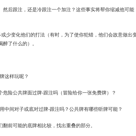
）然后跟注，还是冷跟注一个加注？这些事实将帮你缩减他可能
或多或少变化他们的打法（有时，为了使你犯错，他们会故意做出
喝醉了什么的）。
些牌这样玩呢？
个危险公共牌面过牌-跟注吗（冒险给你一张免费牌）？
会用中间对子或底对过牌-跟注吗？公共牌有哪些听牌可能？
们翻前可能的底牌相比较，找出重叠的部分。