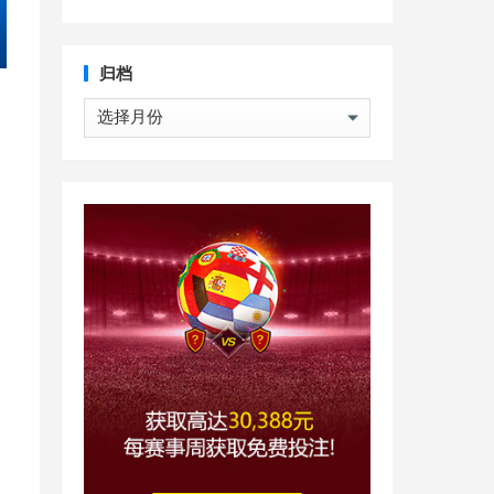
归档
归
档