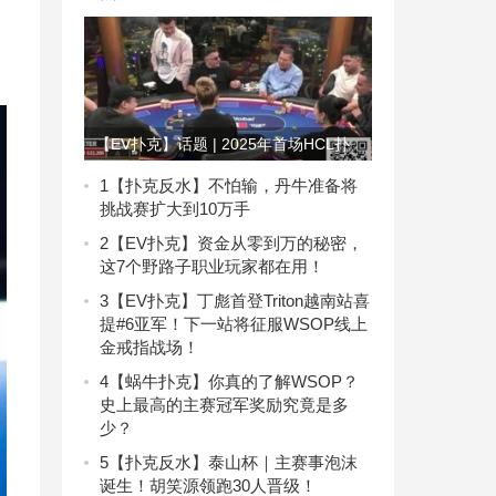
【EV扑克】话题 | 2025年首场HCL扑
克直播中，“Peter”的疯狂故事仍在延续
1
【扑克反水】不怕输，丹牛准备将
挑战赛扩大到10万手
2
【EV扑克】资金从零到万的秘密，
这7个野路子职业玩家都在用！
3
【EV扑克】丁彪首登Triton越南站喜
提#6亚军！下一站将征服WSOP线上
金戒指战场！
4
【蜗牛扑克】你真的了解WSOP？
史上最高的主赛冠军奖励究竟是多
少？
5
【扑克反水】泰山杯｜主赛事泡沫
诞生！胡笑源领跑30人晋级！