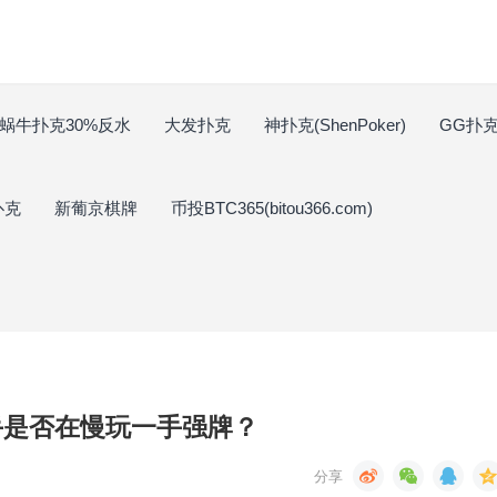
蜗牛扑克30%反水
大发扑克
神扑克(ShenPoker)
GG扑克(
扑克
新葡京棋牌
币投BTC365(bitou366.com)
手是否在慢玩一手强牌？