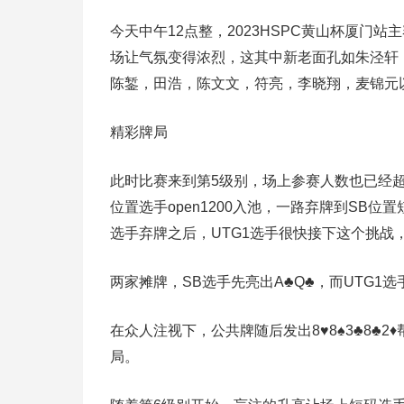
今天中午12点整，2023HSPC黄山杯厦门
场让气氛变得浓烈，这其中新老面孔如朱泾轩，A
陈錾，田浩，陈文文，符亮，李晓翔，麦锦元
精彩牌局
此时比赛来到第5级别，场上参赛人数也已经超过16
位置选手open1200入池，一路弃牌到SB位
选手弃牌之后，UTG1选手很快接下这个挑战
两家摊牌，SB选手先亮出A♣️Q♣️，而UTG1选
在众人注视下，公共牌随后发出8♥️8♠️3♣️8♣
局。