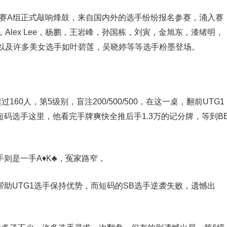
站主赛A组正式敲响烽鼓，来自国内外的选手纷纷报名参赛，涌入赛
lex Lee，杨鹏，王岩峰，孙国栋，刘寅，金旭东，漆绪明，
以及许多美女选手如叶碧莲，吴晓婷等等选手粉墨登场。
0人，第5级别，盲注200/500/500，在这一桌，翻前UTG1
置短码选手这里，他看完手牌爽快全推后手1.3万的记分牌，等到B
，
手则是一手A♦️K♣️，冤家路窄，
️2♦️帮助UTG1选手保持优势，而短码的SB选手逆袭失败，遗憾出