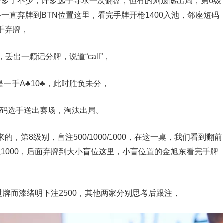
手多了不少，许多选手寻求一次翻盘，但有的则遗憾出局，第6级
面选手一直弃牌到BTN位置这里，看完手牌开枪1400入池，邻座短码
选手弃牌，
出一颗记分牌，说道“call”，
是一手A♣️10♣️，此时胜负未分，
将SB短码选手送出赛场，淘汰出局。
第8级别，盲注500/1000/1000，在这一桌，我们看到翻前
1000，后面弃牌到大小盲位这里，小盲位置的金旭东看完手牌
盲都过牌而漆绪明下注2500，其他两家分别思考后跟注，