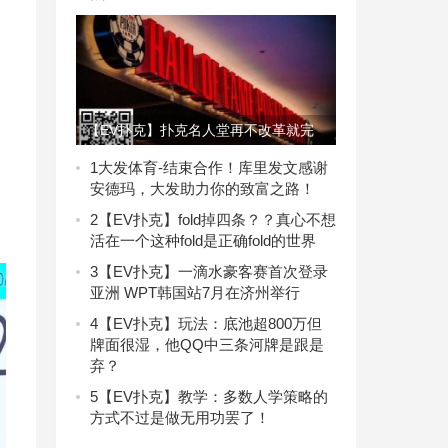
【EV扑克】扑克名人堂再不改革就完
了！有人提出全新入选流程，大有搞
1
大发体育-结束合作！库里发文感谢
安德玛，大发助力你的致富之路！
头！
2
【EV扑克】fold掉四条？？真心不想
活在一个这种fold是正确fold的世界
3
【EV扑克】一滴水豪客赛首次登录
亚洲 WPT韩国站7月在济州举行
4
【EV扑克】玩法：底池超800万但
牌面很湿，他QQ中三条河牌是跟是
弃？
5
【EV扑克】教学：多数人学策略的
方式不过是做无用功罢了！