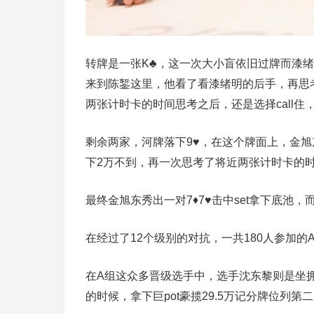
转牌是一张K♣️，这一次大小盲依旧过牌而漆绪
来到陈錾这里，他看了看漆绪明的后手，再思
两张计时卡的时间思考之后，还是选择call住
剩余两家，河牌落下9♥️，在这个牌面上，金
下2万不到，再一次思考了将近两张计时卡的
最终金旭东秀出一对7♦️7♥️击中set拿下底池，
在经过了12个级别的对抗，一共180人参加的
在A组这众多晋级选手中，选手沈东黎则是坐拥
的时候，拿下巨pot豪揽29.5万记分牌位列第