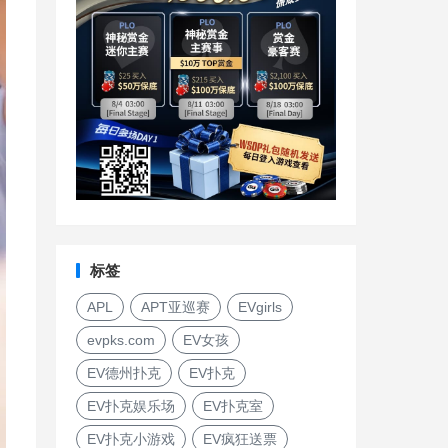
标签
APL
APT亚巡赛
EVgirls
evpks.com
EV女孩
EV德州扑克
EV扑克
EV扑克娱乐场
EV扑克室
EV扑克小游戏
EV疯狂送票