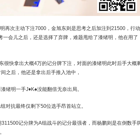
明再次主动下注7000，金旭东则是思考之后加注到21500，行
考一会儿之后，还是选择了弃牌，难题甩给了漆绪明，他在用了
，
旭东很快拿出大概4万的记分牌下注，对面的漆绪明此时后手大概
时间之后，他还是拿出后手推入池中，
而漆绪明一手J♦️K♠️没能翻倍无奈出局。
A组对抗最终仅剩下50位选手昂首站立。
311500记分牌为A组战斗的记分最强者，而杨鹏则是在倒数手
二。