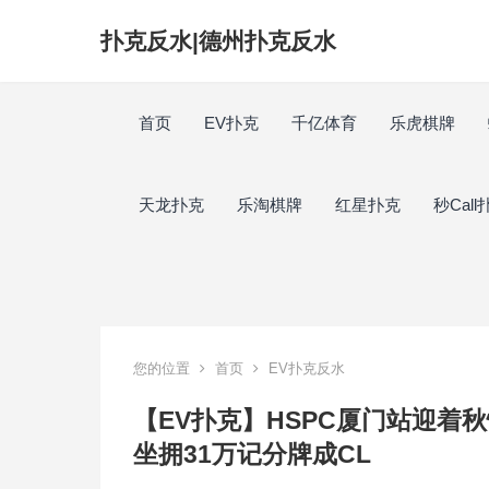
扑克反水|德州扑克反水
首页
EV扑克
千亿体育
乐虎棋牌
天龙扑克
乐淘棋牌
红星扑克
秒Call
您的位置
首页
EV扑克反水
【EV扑克】HSPC厦门站迎着秋
坐拥31万记分牌成CL