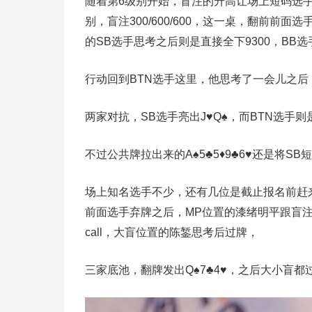
随着第6级别开始，盲注的升高让场上短码选
别，盲注300/600/600，这一桌，翻前前
的SB选手思考之后则是直接全下9300，BB
行动回到BTN选手这里，他思考了一会儿之后，丢
两家对抗，SB选手亮出J♥️Q♠️，而BTN选手则
不过公共牌拉出来的A♠️5♣️5♦️9♣️6♥️还是
场上知名选手不少，还有几位是截止报名前赶来的，
前面选手弃牌之后，MP位置的漆绪明平跟盲注
call，大盲位置的陈錾思考后过牌，
三家底池，翻牌发出Q♠️7♣️4♥️，之后大小