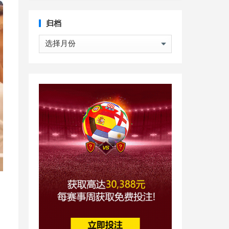
归档
归
档