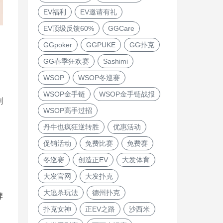
EV福利
EV邀请有礼
EV顶级反馈60%
GGCare
GGpoker
GGPUKE
GG扑克
动
GG春季狂欢赛
Sashimi
WSOP
WSOP冬巡赛
WSOP金手链
WSOP金手链战报
剩
WSOP高手过招
丹牛也疯狂逆转胜
优惠活动
促销活动
免费比赛
免费赛
冬巡赛
创造正EV
大发体育
大发官网
大发扑克
大逃杀玩法
德州扑克
牌
扑克女神
正EV之路
沙西米