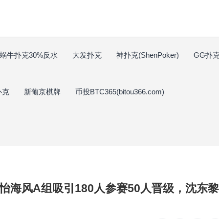
蜗牛扑克30%反水
大发扑克
神扑克(ShenPoker)
GG扑克(
扑克
新葡京棋牌
币投BTC365(bitou366.com)
怡海风A组吸引180人参赛50人晋级，沈东黎