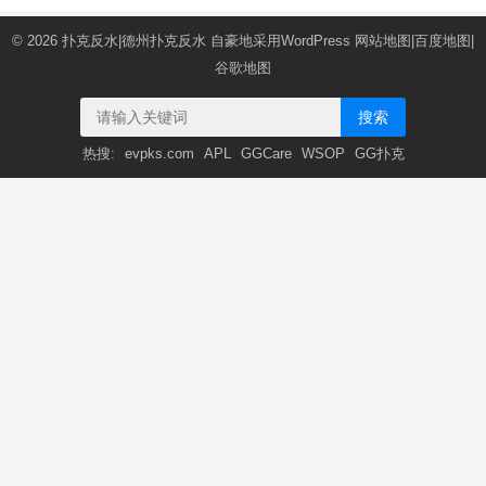
© 2026
扑克反水|德州扑克反水
自豪地采用WordPress
网站地图
|
百度地图
|
谷歌地图
搜索
热搜:
evpks.com
APL
GGCare
WSOP
GG扑克