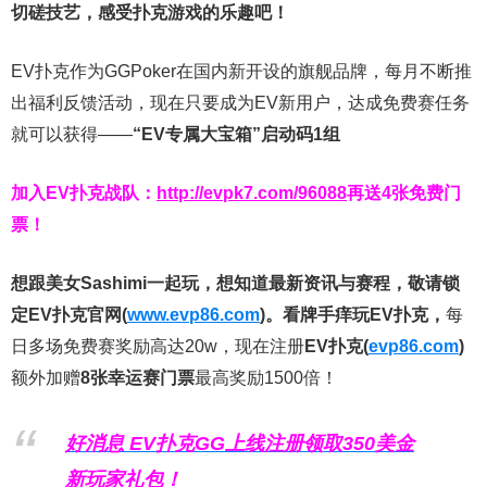
切磋技艺，感受扑克游戏的乐趣吧！
EV扑克作为GGPoker在国内新开设的旗舰品牌，每月不断推
出福利反馈活动，现在只要成为EV新用户，达成免费赛任务
就可以获得——
“EV专属大宝箱”启动码1组
加入EV扑克战队：
http://evpk7.com/96088
再送4张免费门
票！
想跟美女Sashimi一起玩，
想知道最新资讯与赛程，
敬请锁
定EV扑克官网(
www.evp86.com
)。
看牌手痒玩EV扑克，
每
日多场免费赛奖励高达20w，现在注册
EV扑克(
evp86.com
)
额外加赠
8张幸运赛门票
最高奖励1500倍！
好消息 EV扑克GG上线注册领取350美金
新玩家礼包！