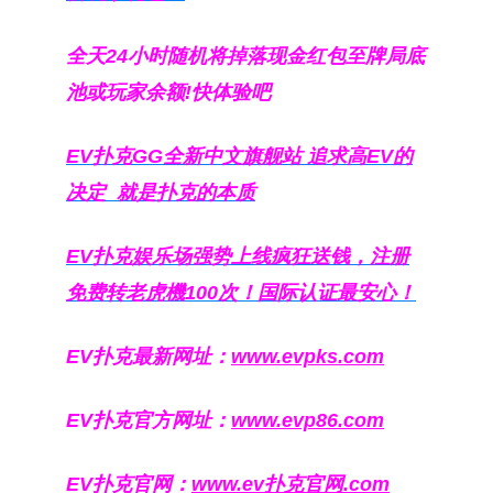
全天24小时随机将掉落现金红包至牌局底
池或玩家余额!快体验吧
EV扑克GG
全新中文旗舰站
追求高EV
的
决定
就是扑克的本质
EV扑克娱乐场强势上线疯狂送钱，注册
免费转老虎機100次！国际认证最安心！
EV扑克最新网址：
www.evpks.com
EV扑克官方网址：
www.evp86.com
EV扑克官网：
www.ev扑克官网.com