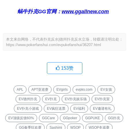
蜗牛扑克GG官网：
www.ggallnew.com
本文来自网络，不代表扑克反水|德州扑克反水立场，转载请注明出处：
https://www.pokerfanshui.com/evpukefanshui/36207.html
153
赞
APL
APT亚巡赛
EVgirls
evpks.com
EV女孩
EV德州扑克
EV扑克
EV扑克娱乐场
EV扑克室
EV扑克小游戏
EV疯狂送票
EV福利
EV邀请有礼
EV顶级反馈60%
GGCare
GGpoker
GGPUKE
GG扑克
GG春季狂欢赛
Sashimi
WSOP
WSOP冬巡赛