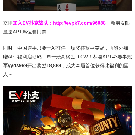
立即
加入EV扑克战队：
http://evpk7.com/96088
，新朋友限
量送APT席位赛门票。
同时，中国选手只要于APT任一场奖杯赛中夺冠，再额外加
赠APT福利启动码，单一最高奖励100W！恭喜APT#3赛事冠
军
yyds999
开出奖励
18,888
，成为本届首位获得此福利的国
人～