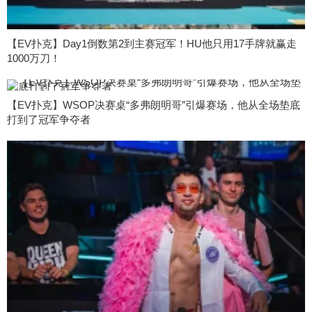
【EV扑克】Day1倒数第2到主赛冠军！HU他只用17手牌就赢走
1000万刀！
【EV扑克】WSOP决赛桌“多弗朗明哥”引爆赛场，他从全场垫底
打到了冠军争夺者