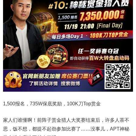
1,500报名，735W保底奖励，100K刀Top赏金
家人们谁懂啊！前阵子赏金猎人大奖赛结束后，许多人茶不
思，饭不想，都提不起劲参加比赛了……没事儿，APT神秘