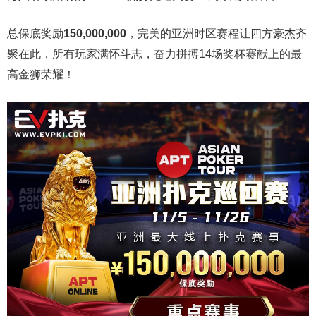
总保底奖励
150,000,000
，完美的亚洲时区赛程让四方豪杰齐
聚在此，所有玩家满怀斗志，奋力拼搏14场奖杯赛献上的最
高金狮荣耀！