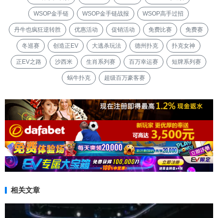
WSOP金手链
WSOP金手链战报
WSOP高手过招
丹牛也疯狂逆转胜
优惠活动
促销活动
免费比赛
免费赛
冬巡赛
创造正EV
大逃杀玩法
德州扑克
扑克女神
正EV之路
沙西米
生肖系列赛
百万幸运赛
短牌系列赛
蜗牛扑克
超级百万豪客赛
相关文章