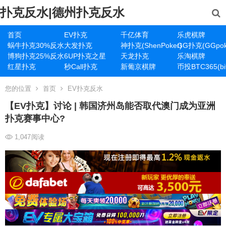
扑克反水|德州扑克反水
首页
EV扑克
千亿体育
乐虎棋牌
蜗牛扑克30%反水
大发扑克
神扑克(ShenPoker)
GG扑克(GGpok
博狗扑克25%反水
6UP扑克之星
天龙扑克
乐淘棋牌
红星扑克
秒Call扑克
新葡京棋牌
币投BTC365(bit
您的位置
首页
EV扑克反水
【EV扑克】讨论 | 韩国济州岛能否取代澳门成为亚洲
扑克赛事中心?
1,047
阅读