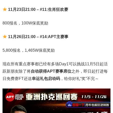
11月23日21:00 – #11:生肖狂欢赛
800报名，100W保底奖励
11月26日21:00 – #14:APT主赛事
5,800报名，1,465W保底奖励
现在所有重点赛事都已经有多场Day1可以挑战11月5日起活
跃新朋友除了将
自
动获得APT赛事席位
之外，即日起打进每
日免费赛FT还送
幸运礼包启动码
，给你好礼“奖”不完～