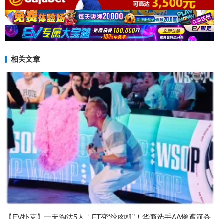
相关文章
【EV扑克】一天淘汰5人！FT变“绞肉机”！华裔选手AA惨遭河杀