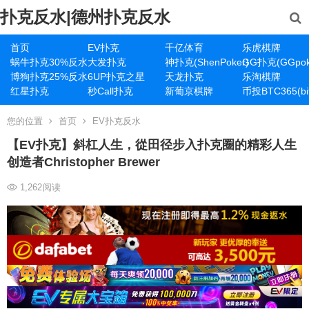
扑克反水|德州扑克反水
首页
EV扑克
千亿体育
乐虎棋牌
蜗牛扑克30%反水
大发扑克
神扑克(ShenPoker)
GG扑克(GGpok
博狗扑克25%反水
6UP扑克之星
天龙扑克
乐淘棋牌
红星扑克
秒Call扑克
新葡京棋牌
币投BTC365(bit
您的位置
首页
EV扑克反水
【EV扑克】斜杠人生，從田径步入扑克圈的精彩人生
创造者Christopher Brewer
1,262
阅读