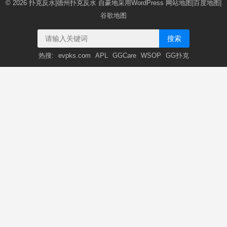
© 2026
扑克反水|德州扑克反水
自豪地采用WordPress
网站地图
|
百度地图
|
谷歌地图
搜索
热搜:
evpks.com
APL
GGCare
WSOP
GG扑克