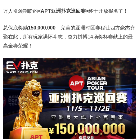
万人引颈期盼的
<APT亚洲扑克巡回赛>
终于开放报名了！
总保底奖励
150,000,000
，完美的亚洲时区赛程让四方豪杰齐
聚在此，所有玩家满怀斗志，奋力拼搏14场奖杯赛献上的最
高金狮荣耀！