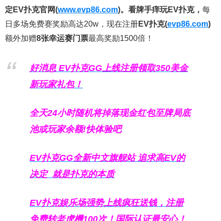
定EV扑克官网(
www.evp86.com
)。
看牌手痒玩EV扑克，
每
日多场免费赛奖励高达20w，现在注册
EV扑克(
evp86.com
)
额外加赠
8张幸运赛门票
最高奖励1500倍！
好消息 EV扑克GG上线注册领取350美金
新玩家礼包！
全天24小时随机将掉落现金红包至牌局底
池或玩家余额!快体验吧
EV扑克GG
全新中文旗舰站
追求高EV
的
决定
就是扑克的本质
EV扑克娱乐场强势上线疯狂送钱，注册
免费转老虎機100次！国际认证最安心！