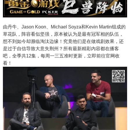
由丹牛、Jason Koon、Michael Soyza和Kevin Martin组成的
草花队，阵容看似坚强，原本被认为是最有冠军相的队伍，
想不到如今却濒临淘汰边缘！
究竟他们是在做戏剧效果，还
是过于自信导致大意失荆州？
所有最新精彩内容都在播客
吧，全季共12集，每周一三五准时更新，立即前往官网收
看！