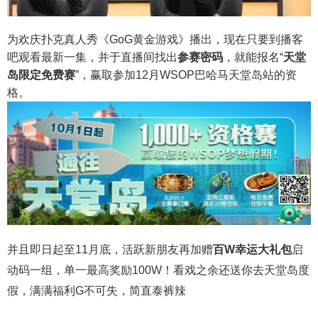
为欢庆扑克真人秀《GoG黄金游戏》播出，现在只要到播客
吧观看最新一集，并于直播间找出
参赛密码
，就能报名“
天堂
岛限定免费赛
”，赢取参加12月WSOP巴哈马天堂岛站的资
格。
并且即日起至11月底，活跃新朋友再加赠
百W幸运大礼包
启
动码一组，单一最高奖励100W！看戏之余还送你去天堂岛度
假，满满福利G不可失，简直泰裤辣