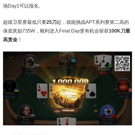
场Day1可以报名。
超级卫星赛最低只要
25刀
起，就能挑战APT系列赛第二高的
保底奖励735W，顺利进入Final Day更有机会斩获
100K刀最
高赏金
！