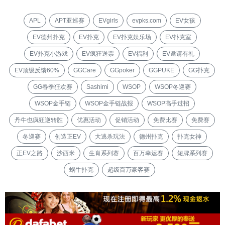
APL
APT亚巡赛
EVgirls
evpks.com
EV女孩
EV德州扑克
EV扑克
EV扑克娱乐场
EV扑克室
EV扑克小游戏
EV疯狂送票
EV福利
EV邀请有礼
EV顶级反馈60%
GGCare
GGpoker
GGPUKE
GG扑克
GG春季狂欢赛
Sashimi
WSOP
WSOP冬巡赛
WSOP金手链
WSOP金手链战报
WSOP高手过招
丹牛也疯狂逆转胜
优惠活动
促销活动
免费比赛
免费赛
冬巡赛
创造正EV
大逃杀玩法
德州扑克
扑克女神
正EV之路
沙西米
生肖系列赛
百万幸运赛
短牌系列赛
蜗牛扑克
超级百万豪客赛