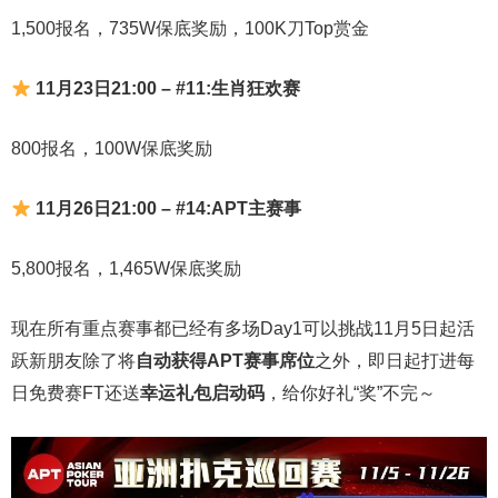
1,500报名，735W保底奖励，100K刀Top赏金
11月23日21:00 – #11:生肖狂欢赛
800报名，100W保底奖励
11月26日21:00 – #14:APT主赛事
5,800报名，1,465W保底奖励
现在所有重点赛事都已经有多场Day1可以挑战11月5日起活
跃新朋友除了将
自
动获得APT赛事席位
之外，即日起打进每
日免费赛FT还送
幸运礼包启动码
，给你好礼“奖”不完～