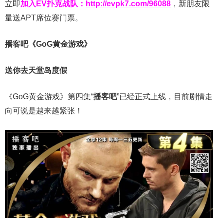
立即
加入EV扑克战队：
http://evpk7.com/96088
，新朋友限
量送APT席位赛门票。
播客吧
《GoG黄金游戏》
送你去天堂岛度假
《GoG黄金游戏》第四集“
播客吧
”已经正式上线，目前剧情走
向可说是越来越紧张！