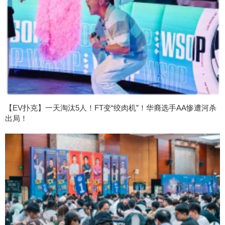
【EV扑克】一天淘汰5人！FT变“绞肉机”！华裔选手AA惨遭河杀
出局！