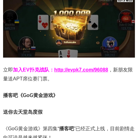
立即
加入EV扑克战队：
http://evpk7.com/96088
，新朋友限
量送APT席位赛门票。
播客吧
《GoG黄金游戏》
送你去天堂岛度假
《GoG黄金游戏》第四集“
播客吧
”已经正式上线，目前剧情走
向可说是越来越紧张！