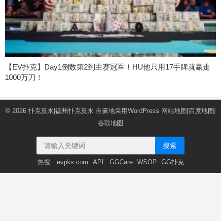
【EV扑克】Day1倒数第2到主赛冠军！HU他只用17手牌就赢走
1000万刀！
© 2026
扑克反水|德州扑克反水
自豪地采用WordPress
网站地图
|
百度地图
|
谷歌地图
搜索
热搜:
evpks.com
APL
GGCare
WSOP
GG扑克