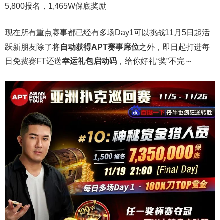
5,800报名，1,465W保底奖励
现在所有重点赛事都已经有多场Day1可以挑战11月5日起活
跃新朋友除了将
自
动获得APT赛事席位
之外，即日起打进每
日免费赛FT还送
幸运礼包启动码
，给你好礼“奖”不完～