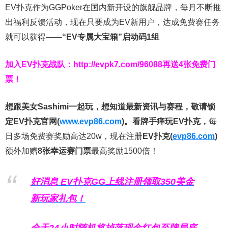
EV扑克作为GGPoker在国内新开设的旗舰品牌，每月不断推
出福利反馈活动，现在只要成为EV新用户，达成免费赛任务
就可以获得——
“EV专属大宝箱”启动码1组
加入EV扑克战队：
http://evpk7.com/96088
再送4张免费门
票！
想跟美女Sashimi一起玩，
想知道最新资讯与赛程，
敬请锁
定EV扑克官网(
www.evp86.com
)。
看牌手痒玩EV扑克，
每
日多场免费赛奖励高达20w，现在注册
EV扑克(
evp86.com
)
额外加赠
8张幸运赛门票
最高奖励1500倍！
好消息 EV扑克GG上线注册领取350美金
新玩家礼包！
全天24小时随机将掉落现金红包至牌局底