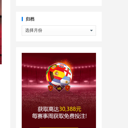
归档
归
档