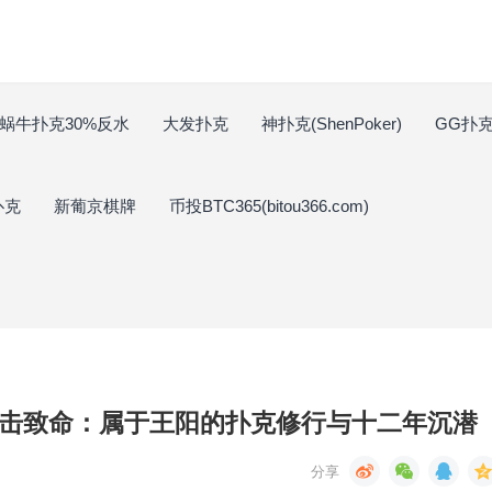
蜗牛扑克30%反水
大发扑克
神扑克(ShenPoker)
GG扑克(
扑克
新葡京棋牌
币投BTC365(bitou366.com)
，一击致命：属于王阳的扑克修行与十二年沉潜