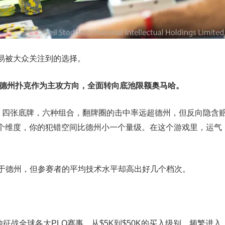
易被大众关注到的选择。
限德州扑克作为主攻方向，全面转向底池限额奥马哈。
”。四张底牌，六种组合，翻牌圈的击中率远超德州，但反向隐含
个维度，你的犯错空间比德州小一个量级。在这个游戏里，运气
少于德州，但参赛者的平均技术水平却高出好几个档次。
征战全球各大PLO赛事，从$5K到$50K的买入级别，频繁进入