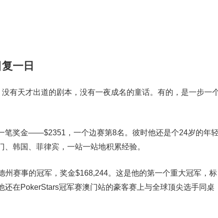
。
日复一日
线。没有天才出道的剧本，没有一夜成名的童话。有的，是一步一
笔奖金——$2351，一个边赛第8名。彼时他还是个24岁的年
门、韩国、菲律宾，一站一站地积累经验。
限德州赛事的冠军，奖金$168,244。这是他的第一个重大冠军，标
在PokerStars冠军赛澳门站的豪客赛上与全球顶尖选手同桌