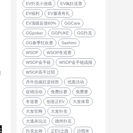
EV扑克小游戏
EV疯狂送票
EV福利
EV邀请有礼
EV顶级反馈60%
GGCare
GGpoker
GGPUKE
GG扑克
GG春季狂欢赛
Sashimi
WSOP
WSOP冬巡赛
WSOP金手链
WSOP金手链战报
WSOP高手过招
绩
丹牛也疯狂逆转胜
优惠活动
促销活动
免费比赛
免费赛
冬巡赛
创造正EV
大发体育
大发官网
大发扑克
大逃杀玩法
德州扑克
扑克女神
正EV之路
沙西米