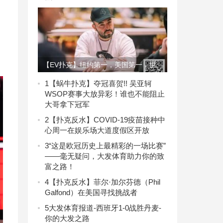
【EV扑克】纽约第一，美国第一，世
界第一，Bryn Kenney如何长期统治扑
1
【蜗牛扑克】夺冠喜贺!! 吴亚轲
WSOP赛事大放异彩！谁也不能阻止
克世界？
大哥拿下冠军
2
【扑克反水】COVID-19疫苗接种中
心周一在娱乐场大道度假区开放
3
“这是欧冠历史上最精彩的一场比赛”
——毫无疑问，大发体育助力你的致
富之路！
4
【扑克反水】菲尔·加尔芬德（Phil
Galfond）在美国寻找挑战者
5
大发体育报道-西班牙1-0战胜丹麦-
你的大发之路