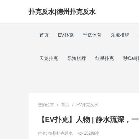
扑克反水|德州扑克反水
首页
EV扑克
千亿体育
乐虎棋牌
天龙扑克
乐淘棋牌
红星扑克
秒Call
您的位置
首页
EV扑克反水
【EV扑克】人物 | 静水流深
作者:
德州扑克返水
252
阅读