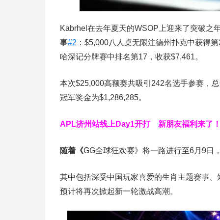
Kabrhel在去年夏天的WSOP上迎来了突
事
#2
：$5,000八人桌无限注德州扑克中获得第2
哈深记分牌赛中排名第17，收获$7,461。
本次$25,000高额赛共吸引242名选手参赛，总奖
冠军奖金为$1,286,285。
APL济州站线上Day1开打
新朋友福利来了
随着《
GG全球狂欢赛》将一路进行至6月9日
其中包括深受中国玩家喜爱的生肖主题赛事、
预计将再次掀起新一轮激战高潮。