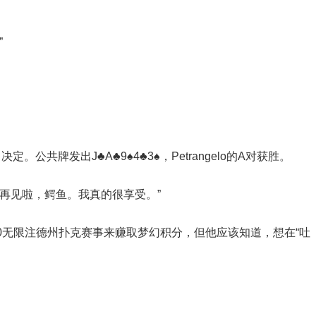
”
。公共牌发出J♣A♣9♠4♣3♠，Petrangelo的A对获胜。
再见啦，鳄鱼。我真的很享受。”
,000无限注德州扑克赛事来赚取梦幻积分，但他应该知道，想在“吐