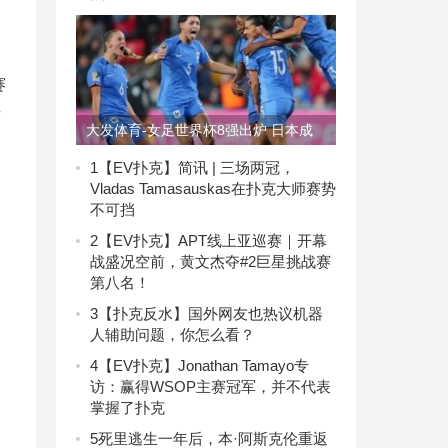
赛
赌
大发体育-女足世界杯8强出炉 日本成
亚洲唯一晋级球队，大发助力你的致富
1
【EV扑克】简讯 | 三场两冠，
Vladas Tamasauskas在扑克大师赛势
之路！
不可挡
2
【EV扑克】APT线上亚巡赛｜开幕
战盛况空前，黄文杰夺#2巨星挑战赛
第八名！
3
【扑克反水】国外网友也热议机器
人辅助问题，你怎么看？
4
【EV扑克】Jonathan Tamayo专
访：赢得WSOP主赛冠军，并不代表
掌握了扑克
5
死里逃生一年后，本·阿斯克伦重返