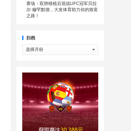
赛场：双肺移植后迎战UFC冠军贝拉
尔·穆罕默德，大发体育助力你的致富
之路！
归档
归
档
你