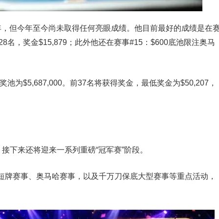
破之年，但今年至今尚未取得任何亮眼成绩。他目前最好的成绩是在
8名，奖金$15,879；此外他还在赛事#15：$600底池限注奥马
池为$5,687,000。前37名将获得奖金，最低奖金为$50,207，
！
，接下来还将迎来一系列重磅“冠军赛”阶段。
短牌赛事、奥马哈赛事，以及千万刀保底大型赛事等重点活动，