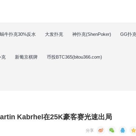
蜗牛扑克30%反水
大发扑克
神扑克(ShenPoker)
GG扑克(
扑克
新葡京棋牌
币投BTC365(bitou366.com)
tin Kabrhel在25K豪客赛光速出局