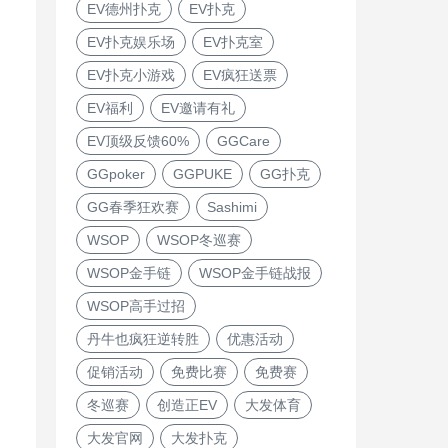
EV德州扑克
EV扑克
EV扑克娱乐场
EV扑克室
EV扑克小游戏
EV疯狂送票
EV福利
EV邀请有礼
EV顶级反馈60%
GGCare
GGpoker
GGPUKE
GG扑克
GG春季狂欢赛
Sashimi
WSOP
WSOP冬巡赛
WSOP金手链
WSOP金手链战报
WSOP高手过招
丹牛也疯狂逆转胜
优惠活动
促销活动
免费比赛
免费赛
冬巡赛
创造正EV
大发体育
大发官网
大发扑克