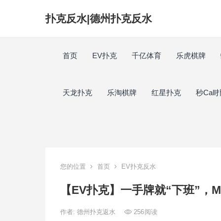
扑克反水|德州扑克反水
首页
EV扑克
千亿体育
乐虎棋牌
天龙扑克
乐淘棋牌
红星扑克
秒Call
您的位置
首页
EV扑克反水
【EV扑克】一手牌就“下班”，Mar
作者:
德州扑克返水
256
阅读