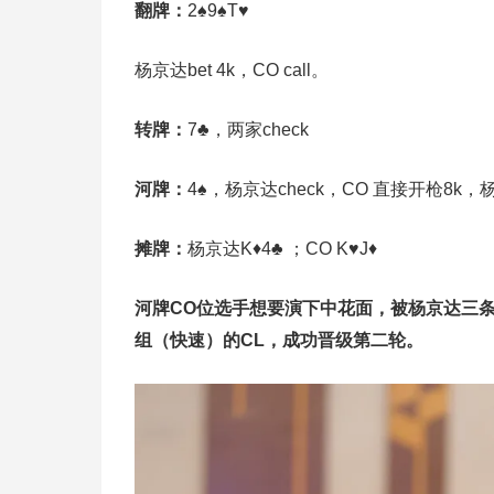
翻牌：
2♠9♠T♥
杨京达bet 4k，CO call。
转牌：
7♣，两家check
河牌：
4♠，杨京达check，CO 直接开枪8k，杨
摊牌：
杨京达K♦4♣ ；CO K♥J♦
河牌CO位选手想要演下中花面，被杨京达三条4
组（快速）的CL，成功晋级第二轮。