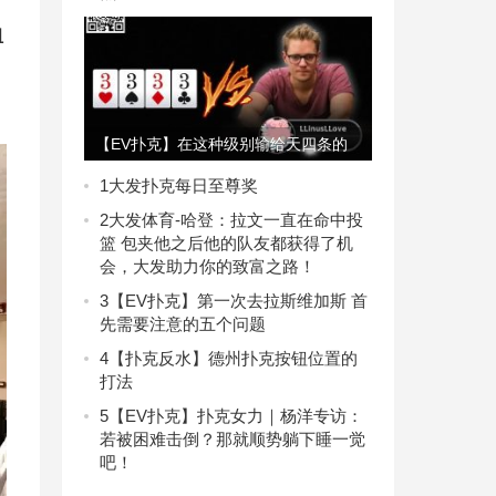
组
【EV扑克】在这种级别输给天四条的
痛苦，幸好我没机会领悟
1
大发扑克每日至尊奖
2
大发体育-哈登：拉文一直在命中投
篮 包夹他之后他的队友都获得了机
会，大发助力你的致富之路！
3
【EV扑克】第一次去拉斯维加斯 首
先需要注意的五个问题
4
【扑克反水】德州扑克按钮位置的
打法
5
【EV扑克】扑克女力｜杨洋专访：
若被困难击倒？那就顺势躺下睡一觉
吧！