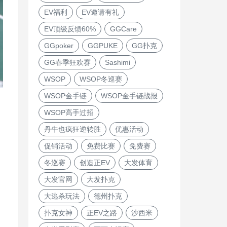
EV福利
EV邀请有礼
EV顶级反馈60%
GGCare
GGpoker
GGPUKE
GG扑克
GG春季狂欢赛
Sashimi
WSOP
WSOP冬巡赛
WSOP金手链
WSOP金手链战报
WSOP高手过招
丹牛也疯狂逆转胜
优惠活动
促销活动
免费比赛
免费赛
冬巡赛
创造正EV
大发体育
大发官网
大发扑克
大逃杀玩法
德州扑克
扑克女神
正EV之路
沙西米