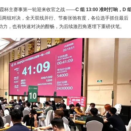
丹霞杯主赛事第一轮迎来收官之战 ——
C 组 13:00 准时打响，D 
后两组对决，全天双线并行、节奏张弛有度，各位选手抓住最后
功力，也有快速对决的酣畅，为后续激烈角逐埋下重磅伏笔。