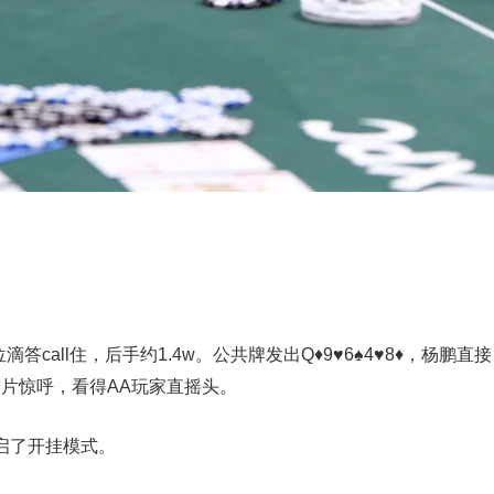
CO位滴答call住，后手约1.4w。公共牌发出Q♦9♥6♠4♥8♦，杨鹏直接
手一片惊呼，看得AA玩家直摇头。
启了开挂模式。