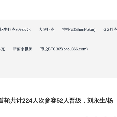
蜗牛扑克30%反水
大发扑克
神扑克(ShenPoker)
GG扑克(
扑克
新葡京棋牌
币投BTC365(bitou366.com)
赛首轮共计224人次参赛52人晋级，刘永生/杨