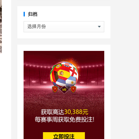
归档
归
档