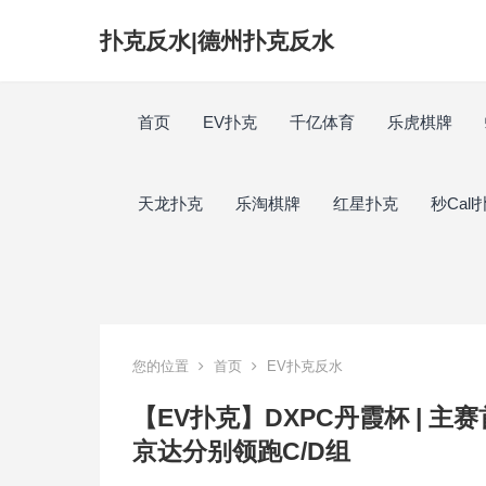
扑克反水|德州扑克反水
首页
EV扑克
千亿体育
乐虎棋牌
天龙扑克
乐淘棋牌
红星扑克
秒Call
您的位置
首页
EV扑克反水
【EV扑克】DXPC丹霞杯 | 主
京达分别领跑C/D组