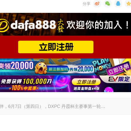
城丹霞为伴，6月7日（第四日），DXPC 丹霞杯主赛事第一轮…