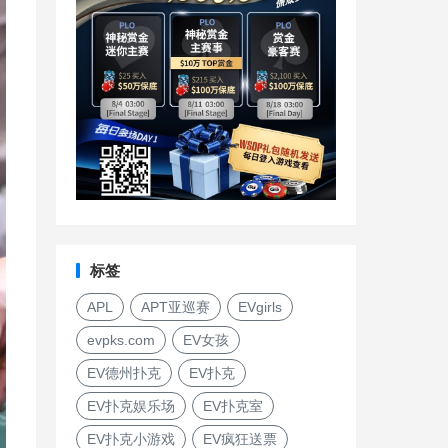
标签
APL
APT亚巡赛
EVgirls
evpks.com
EV女孩
EV德州扑克
EV扑克
EV扑克娱乐场
EV扑克室
EV扑克小游戏
EV疯狂送票