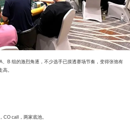
经历 A、B 组的激烈角逐，不少选手已摸透赛场节奏，变得张弛有
走高。
k，CO call，两家底池。