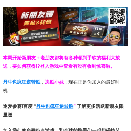
本周开始新朋友＋老朋友都将有各种领到手软的福利大放
送，要如何获得!?登入游戏中查看有没有收到惊喜啦。
丹牛也疯狂逆转胜
，
决胜小妹
，现在正是你加入的最好时
机！
逐梦参赛!百度 “
丹牛也疯狂逆转胜
”
了解更多
活跃新朋友限
量送
加入我们的免费扑克游戏，和全球的牌手们一起切磋技艺，