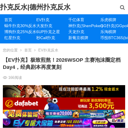
扑克反水|德州扑克反水
首页
EV扑克
千亿体育
乐虎棋牌
蜗牛扑克30%反水
大发扑克
神扑克(ShenPoker)
GG扑克(GGpok
博狗扑克25%反水
6UP扑克之星
天龙扑克
乐淘棋牌
红星扑克
秒Call扑克
新葡京棋牌
币投BTC365(bit
您的位置
首页
EV扑克反水
【EV扑克】极致煎熬！2026WSOP 主赛泡沫圈定档
Day4，经典剧本再度复刻
166
阅读