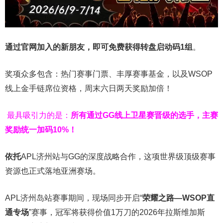
通过官网加入的新朋友，即可免费获得转盘启动码
1
组
。
奖项众多包含：热门赛事门票、丰厚赛事基金，以及WSOP
线上金手链席位资格，
周末六日两天奖励加倍！
最具吸引力的是：
所有通过
GG
线上卫星赛晋级的选手，主赛
奖励统一加码
10%
！
依托
APL济州站与GG的深度战略合作，这项世界级顶级赛事
资源也正式落地亚洲赛场。
APL济州岛站赛事期间，现场同步开启“
荣耀之路
—WSOP
直
通专场
”赛事，冠军将获得价值1万刀的2026年拉斯维加斯