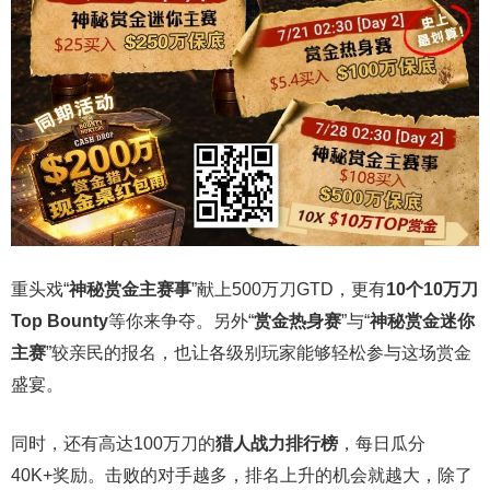
重头戏“
神秘赏金主赛事
”献上500万刀GTD，更有
10
个
10
万刀
Top Bounty
等你来争夺。另外“
赏金热身赛
”与“
神秘赏金迷你
主赛
”较亲民的报名，也让各级别玩家能够轻松参与这场赏金
盛宴。
同时，还有高达100万刀的
猎人战力排行榜
，每日瓜分
40K+奖励。击败的对手越多，排名上升的机会就越大，除了