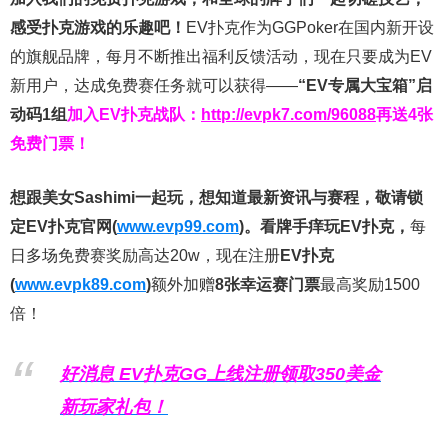
感受扑克游戏的乐趣吧！
EV扑克作为GGPoker在国内新开设
的旗舰品牌，每月不断推出福利反馈活动，现在只要成为EV
新用户，达成免费赛任务就可以获得——
“EV专属大宝箱”启
动码1组
加入EV扑克战队：
http://evpk7.com/96088
再送4张
免费门票！
想跟美女Sashimi一起玩，
想知道最新资讯与赛程，
敬请锁
定EV扑克官网(
www.evp99.com
)。
看牌手痒玩EV扑克，
每
日多场免费赛奖励高达20w，现在注册
EV扑克
(
www.evpk89.com
)
额外加赠
8张幸运赛门票
最高奖励1500
倍！
好消息 EV扑克GG上线注册领取350美金
新玩家礼包！