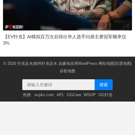
【EV扑克】AI模拟百万次后得出华人选手问鼎主赛冠军概率仅
3%
© 2026
扑克反水|德州扑克反水
自豪地采用WordPress
网站地图
|
百度地图
|
谷歌地图
搜索
热搜:
evpks.com
APL
GGCare
WSOP
GG扑克