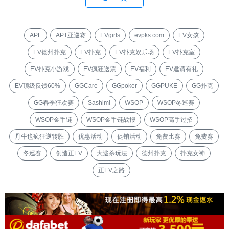
APL
APT亚巡赛
EVgirls
evpks.com
EV女孩
EV德州扑克
EV扑克
EV扑克娱乐场
EV扑克室
EV扑克小游戏
EV疯狂送票
EV福利
EV邀请有礼
EV顶级反馈60%
GGCare
GGpoker
GGPUKE
GG扑克
GG春季狂欢赛
Sashimi
WSOP
WSOP冬巡赛
WSOP金手链
WSOP金手链战报
WSOP高手过招
丹牛也疯狂逆转胜
优惠活动
促销活动
免费比赛
免费赛
冬巡赛
创造正EV
大逃杀玩法
德州扑克
扑克女神
正EV之路