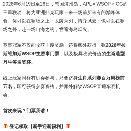
2026年6月19日至28日，韩国济州岛，APL × WSOP × GG的
三重联动，将为亚洲扑克玩家带来一场前所未有的巅峰体
验。
你可以在赛场之上，以牌为刃，博弈风云；也可以在赛
场之外，赴一场山海之约，尝遍海岛烟火。
赛事冠军不仅能收获丰厚奖励，还将额外获得一张
2026
年拉
斯维加斯
WSOP
主赛事门票
，以及极具收藏价值的
生肖造型
丹牛签名奖杯
。
线上玩家同样有机会参与，只要跻身
生肖系列赛百万周榜前
五名
，即可获得参赛资格，并额外解锁WSOP直通车赛机
会。
首次来玩？门票我请！
登记领取【新手迎新福利】