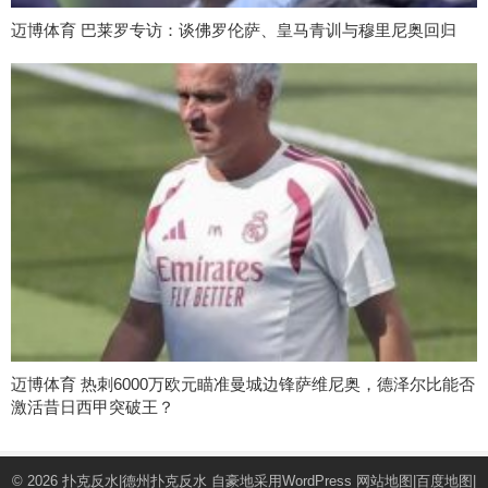
迈博体育 巴莱罗专访：谈佛罗伦萨、皇马青训与穆里尼奥回归
迈博体育 热刺6000万欧元瞄准曼城边锋萨维尼奥，德泽尔比能否
激活昔日西甲突破王？
© 2026
扑克反水|德州扑克反水
自豪地采用WordPress
网站地图
|
百度地图
|