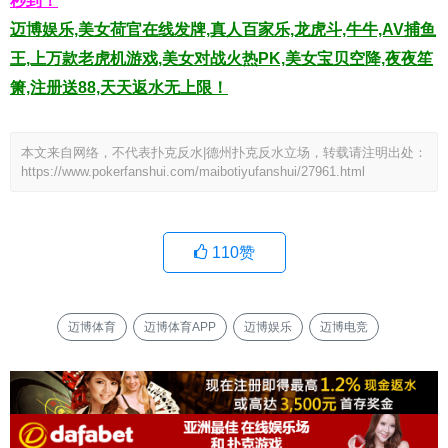
秒到！
迈博娱乐,美女荷官在线发牌,真人百家乐,龙虎斗,牛牛,AV捕鱼
王,上万款老虎机游戏,美女对战火热PK,美女宝贝空降,夜夜笙
箫,注册送88,天天返水无上限！
本文来自网络，不代表扑克反水|德州扑克反水立场，转载请注明出处：
https://www.pokerfanshui.com/maibotiyufanshui/27961.html
110
赞
迈博体育
迈博体育APP
迈博娱乐
迈博电竞