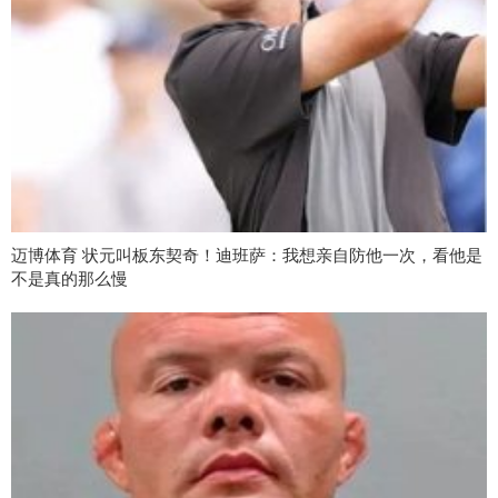
迈博体育 状元叫板东契奇！迪班萨：我想亲自防他一次，看他是
不是真的那么慢