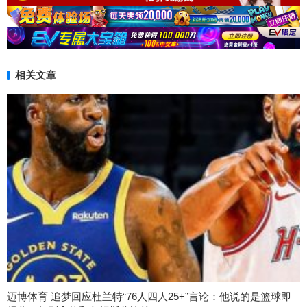
相关文章
迈博体育 追梦回应杜兰特“76人四人25+”言论：他说的是篮球即