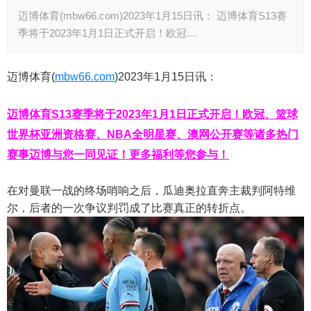
迈博体育(mbw66.com)2023年1月15日讯： 迈博体育S13赛
季将于2023年1月1日正式开启！欧冠…
迈博体育(
mbw66.com
)2023年1月15日讯：
迈博体育S13赛季将于2023年1月1日正式开启！欧冠、篮球
世界杯亚洲资格赛、NBA全明星赛、澳网公开赛等诸多热门
赛事迈博与您一同见证！更多福利等您参与！
在对曼联一战的终场哨响之后，瓜迪奥拉直奔主裁判阿特维
尔，后者的一次争议判罚成了比赛真正的转折点。