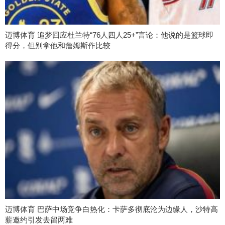
迈博体育 追梦回应杜兰特“76人四人25+”言论：他说的是篮球即
得分，但别拿他和詹姆斯作比较
迈博体育 巴萨中场竞争白热化：卡萨多彻底沦为边缘人，沙特高
薪邀约引发去留两难