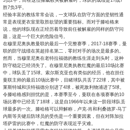
3负2平，而在这位挪威教头被解雇时，球队的成绩是17战7
胜7负3平。
经验丰富的教练常常会说，一支球队在防守方面的坚韧性通
常是表现更衣室里取胜欲望的重要指标。而对于滕哈格来
说，他的球队现在正经历着导致前任被解雇的同样的防守问
题，这是一个巨大的危险信号。
在穆里尼奥执教曼联的最后一个完整赛季，2017-18赛季，曼
联的防守战绩在英超排名第二，零封对手的场次是最多的。
然而，当穆里尼奥在老特拉福德的教练生涯走到头时，这种
防守稳定已经消失了。在穆里尼奥执教红魔的最后10场比赛
中，球队丢了15球。索尔斯克亚也有类似的经历，他在担任
曼联主帅的最后10场比赛中，目睹球队共丢了22球，其中被
莱斯特城和沃特福德分别进了4球，被死敌利物浦进了5球。
令滕哈格感到担忧的是，本赛季至今，曼联在各项赛事的10
场比赛中已经丢了18球，这是自1966年以来这一阶段球队丢
球最多的一次。滕哈格可以辩解称，卢克-肖和利桑德罗-马丁
内斯等关键后防球员的受伤是一个重要因素，但在对阵加拉
塔萨雷的比赛中，红魔的防守表现近乎灾难。