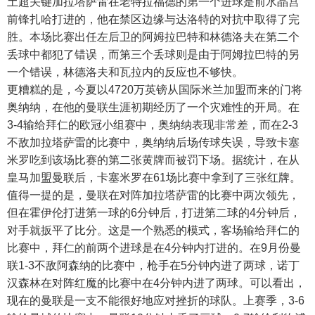
土超关键加拉塔萨雷在老特拉福德的第一个进球是前水晶宫
前锋扎哈打进的，他在禁区边缘与达洛特的对抗中取得了完
胜。本场比赛出任左后卫的阿姆拉巴特和林德洛夫在第二个
丢球中都犯了错误，而第三个丢球则是由于阿姆拉巴特的另
一个错误，林德洛夫和瓦拉内的反应也不够快。
更糟糕的是，今夏以4720万英镑从国际米兰加盟而来的门将
奥纳纳，在他的曼联生涯初期经历了一个灾难性的开局。在
3-4输给拜仁的欧冠小组赛中，奥纳纳表现非常差，而在2-3
不敌加拉塔萨雷的比赛中，奥纳纳后场传球失误，导致卡塞
米罗吃到该场比赛的第二张黄牌而被罚下场。据统计，在从
皇马加盟曼联后，卡塞米罗在61场比赛中拿到了三张红牌。
值得一提的是，曼联在对阵加拉塔萨雷的比赛中两次领先，
但在霍伊伦打进第一球的6分钟后，打进第二球的4分钟后，
对手就扳平了比分。这是一个熟悉的模式，客场输给拜仁的
比赛中，拜仁的前两个进球是在4分钟内打进的。在9月份曼
联1-3不敌阿森纳的比赛中，枪手在5分钟内进了两球，诺丁
汉森林在对阵红魔的比赛中在4分钟内进了两球。可以看出，
现在的曼联是一支不能很好地应对挫折的球队。上赛季，3-6