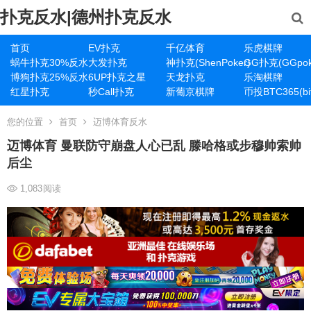
扑克反水|德州扑克反水
首页
EV扑克
千亿体育
乐虎棋牌
蜗牛扑克30%反水
大发扑克
神扑克(ShenPoker)
GG扑克(GGpok
博狗扑克25%反水
6UP扑克之星
天龙扑克
乐淘棋牌
红星扑克
秒Call扑克
新葡京棋牌
币投BTC365(bit
您的位置
首页
迈博体育反水
迈博体育 曼联防守崩盘人心已乱 滕哈格或步穆帅索帅
后尘
1,083
阅读