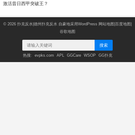
激活昔日西甲突破王？
© 2026
扑克反水|德州扑克反水
自豪地采用WordPress
网站地图
|
百度地图
|
谷歌地图
搜索
热搜:
evpks.com
APL
GGCare
WSOP
GG扑克