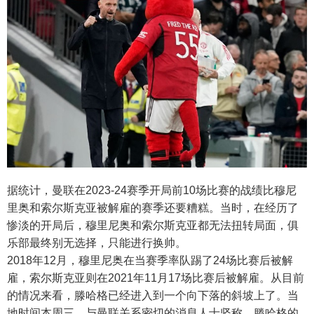
据统计，曼联在2023-24赛季开局前10场比赛的战绩比穆尼
里奥和索尔斯克亚被解雇的赛季还要糟糕。当时，在经历了
惨淡的开局后，穆里尼奥和索尔斯克亚都无法扭转局面，俱
乐部最终别无选择，只能进行换帅。
2018年12月，穆里尼奥在当赛季率队踢了24场比赛后被解
雇，索尔斯克亚则在2021年11月17场比赛后被解雇。从目前
的情况来看，滕哈格已经进入到一个向下落的斜坡上了。当
地时间本周三，与曼联关系密切的消息人士坚称，滕哈格的