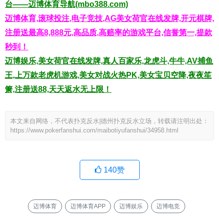
台——迈博体育导航(mbo388.com)
迈博体育,滚球投注,电子竞技,AG美女荷官在线发牌,开元棋牌,
注册送最高8,888元,高品质,高赔率的游戏平台,信誉第一,提款
秒到！
迈博娱乐,美女荷官在线发牌,真人百家乐,龙虎斗,牛牛,AV捕鱼
王,上万款老虎机游戏,美女对战火热PK,美女宝贝空降,夜夜笙
箫,注册送88,天天返水无上限！
本文来自网络，不代表扑克反水|德州扑克反水立场，转载请注明出处：
https://www.pokerfanshui.com/maibotiyufanshui/34958.html
140
赞
迈博体育
迈博体育APP
迈博娱乐
迈博电竞