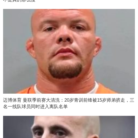
迈博体育 曼联季前赛大清洗：20岁青训前锋被15岁师弟挤走，三
名一线队球员同时进入离队名单