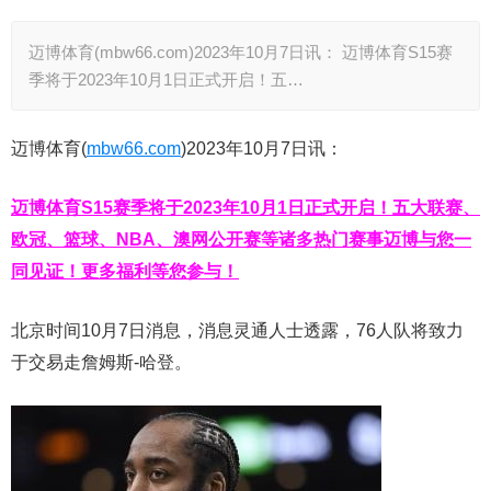
迈博体育(mbw66.com)2023年10月7日讯： 迈博体育S15赛
季将于2023年10月1日正式开启！五…
迈博体育(
mbw66.com
)2023年10月7日讯：
迈博体育S15赛季将于2023年10月1日正式开启！五大联赛
、
欧冠、篮球、NBA、澳网公开赛等诸多热门赛事迈博与您一
同见证！更多福利等您参与！
北京时间10月7日消息，消息灵通人士透露，76人队将致力
于交易走詹姆斯-哈登。