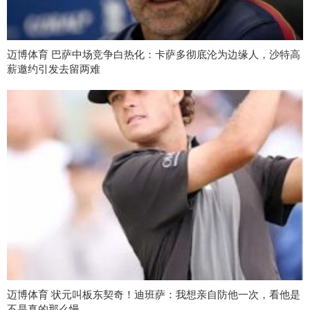
迈博体育 巴萨中场竞争白热化：卡萨多彻底沦为边缘人，沙特高
薪邀约引发去留两难
迈博体育 状元叫板东契奇！迪班萨：我想亲自防他一次，看他是
不是真的那么慢