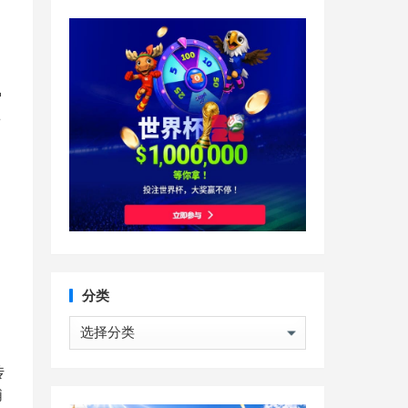
罗
看
分类
分
类
传
浦