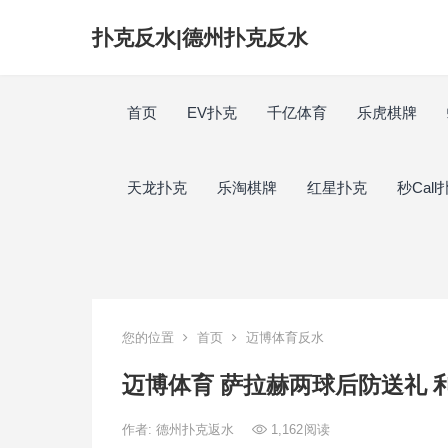
扑克反水|德州扑克反水
首页
EV扑克
千亿体育
乐虎棋牌
天龙扑克
乐淘棋牌
红星扑克
秒Call
您的位置
首页
迈博体育反水
迈博体育 萨拉赫两球后防送礼 
作者:
德州扑克返水
1,162
阅读