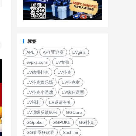
标签
APL
APT亚巡赛
EVgirls
evpks.com
EV女孩
EV德州扑克
EV扑克
EV扑克娱乐场
EV扑克室
EV扑克小游戏
EV疯狂送票
EV福利
EV邀请有礼
EV顶级反馈60%
GGCare
GGpoker
GGPUKE
GG扑克
GG春季狂欢赛
Sashimi