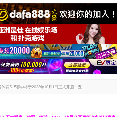
 迈博体育S15赛季将于2023年10月1日正式开启！五…