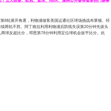
开启！五大联赛
、
欧冠、篮球、NBA、澳网公开赛等诸多热门赛事
英超联赛第8轮展开角逐，利物浦做客美国运通社区球场挑战布莱顿。经
，连续两轮不胜。阿丁格拉利用利物浦后防线失误第20分钟先拔头
入两球反超比分，邓恩第78分钟利用定位球机会扳平比分。此