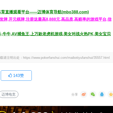
育直播观看平台——迈博体育导航(mbo388.com)
牌,开元棋牌,注册送最高8,888元,高品质,高赔率的游戏平台,信
,牛牛,AV捕鱼王,上万款老虎机游戏,美女对战火热PK,美女宝贝
s://www.pokerfanshui.com/maibotiyufanshui/35557.html
143
赞
迈博电竞