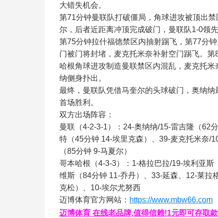
大错失机会。
第71分钟曼联队打破僵局，角球进攻被顶出
尔，后者近距离冲顶完成破门，曼联队1-0领
第75分钟拉什福德禁区内抽射踢飞，第77分
门被门将封堵，麦克托米奈补射空门踢飞。第8
哈根角球进攻制造曼联禁区内混乱，麦克托米
纳侧身扑出。
最终，曼联队凭借马奎尔的头球破门，奥纳纳最
首场胜利。
双方出场阵容：
曼联（4-2-3-1）：24-奥纳纳/15-雷吉隆（6
特（45分钟 14-埃里克森）、39-麦克托米奈/1
（85分钟 9-马夏尔）
哥本哈根（4-3-3）：1-格拉巴拉/19-埃利亚斯
维斯（84分钟 11-乔丹）、33-延森、12-莱拉格
克松）、10-埃尔尤努西
迈博体育官方网站：
https://www.mbw66.com
迈博体育 在线老品牌,值得信赖!1元即可存取款