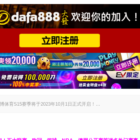
： 迈博体育S15赛季将于2023年10月1日正式开启！…