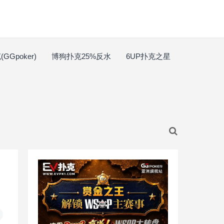
GGpoker)
博狗扑克25%反水
6UP扑克之星