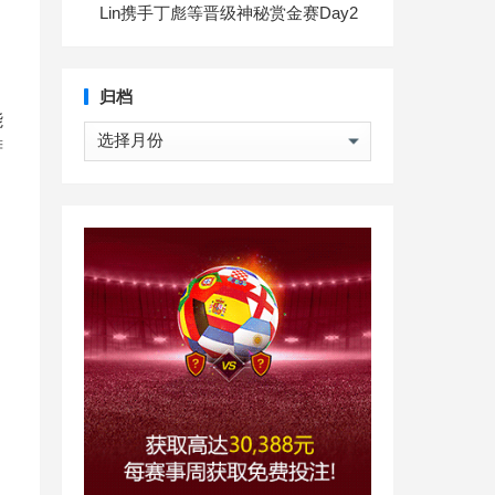
Lin携手丁彪等晋级神秘赏金赛Day2
归档
能
归
萨
档