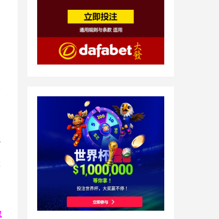
赛
巴
伦
尔
取