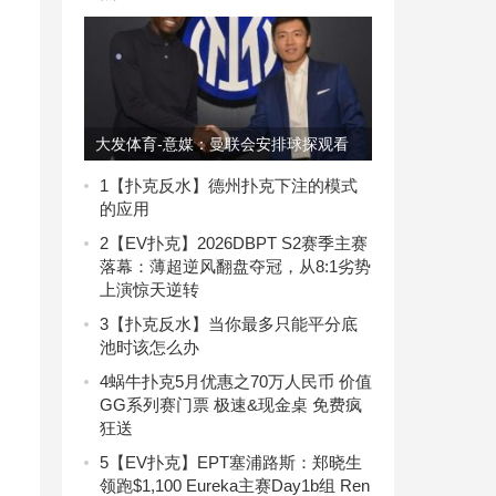
大发体育-意媒：曼联会安排球探观看
国米vs本菲卡，考察奥纳纳和G-拉莫
1
【扑克反水】德州扑克下注的模式
的应用
斯，大发助力你的致富之路！
2
【EV扑克】2026DBPT S2赛季主赛
落幕：薄超逆风翻盘夺冠，从8:1劣势
上演惊天逆转
3
【扑克反水】当你最多只能平分底
池时该怎么办
4
蜗牛扑克5月优惠之70万人民币 价值
GG系列赛门票 极速&现金桌 免费疯
狂送
5
【EV扑克】EPT塞浦路斯：郑晓生
领跑$1,100 Eureka主赛Day1b组 Ren