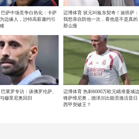
 巴萨中场竞争白热化：卡萨
迈博体育 状元叫板东契奇！迪班萨
为边缘人，沙特高薪邀约引
我想亲自防他一次，看他是不是真的
难
那么慢
 巴莱罗专访：谈佛罗伦萨、
迈博体育 热刺6000万欧元瞄准曼城
与穆里尼奥回归
锋萨维尼奥，德泽尔比能否激活昔日
西甲突破王？