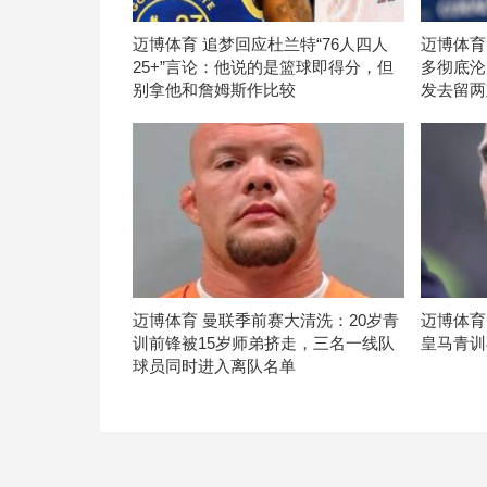
迈博体育 追梦回应杜兰特“76人四人
迈博体育
25+”言论：他说的是篮球即得分，但
多彻底沦
别拿他和詹姆斯作比较
发去留两
迈博体育 曼联季前赛大清洗：20岁青
迈博体育
训前锋被15岁师弟挤走，三名一线队
皇马青训
球员同时进入离队名单