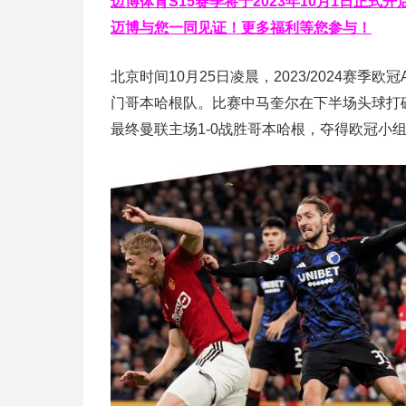
迈博体育S15赛季将于2023年10月1日正式
迈博与您一同见证！更多福利等您参与！
北京时间10月25日凌晨，2023/2024赛
门哥本哈根队。比赛中马奎尔在下半场头球打
最终曼联主场1-0战胜哥本哈根，夺得欧冠小