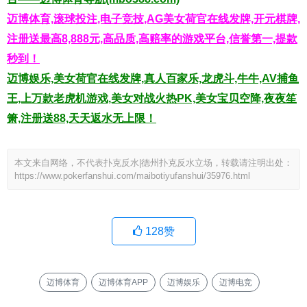
迈博体育,滚球投注,电子竞技,AG美女荷官在线发牌,开元棋牌,
注册送最高8,888元,高品质,高赔率的游戏平台,信誉第一,提款
秒到！
迈博娱乐,美女荷官在线发牌,真人百家乐,龙虎斗,牛牛,AV捕鱼
王,上万款老虎机游戏,美女对战火热PK,美女宝贝空降,夜夜笙
箫,注册送88,天天返水无上限！
本文来自网络，不代表扑克反水|德州扑克反水立场，转载请注明出处：
https://www.pokerfanshui.com/maibotiyufanshui/35976.html
128
赞
迈博体育
迈博体育APP
迈博娱乐
迈博电竞