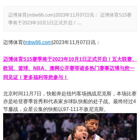
迈博体育(mbw66.com)2023年11月07日讯： 迈博体育S15赛
季将于2023年10月1日正式开启！…
迈博体育(
mbw66.com
)2023年11月07日讯：
迈博体育S15赛季将于2023年10月1日正式开启！五大联赛
、
欧冠、篮球、NBA、澳网公开赛等诸多热门赛事迈博与您一
同见证！更多福利等您参与！
北京时间11月7日，快船奔赴纽约客场挑战尼克斯，本场比赛
亦是哈登赛季首秀和代表家乡球队快船的处子战。最终经过4
节鏖战，众星云集的快船以97-111不敌尼克斯。