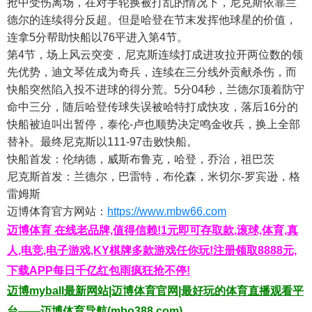
抢中受伤离场，在对手轮换被打乱的情况下，尼克斯依靠兰
德尔的连续得分反超。但是哈登在节末发挥他球星的价值，
连拿5分帮助快船以76平进入第4节。
第4节，场上风云突变，尼克斯连续打成进攻拉开两位数的领
先优势，迪文琴佐成为奇兵，连续在三分线外贡献杀伤，而
快船突然陷入投不进球的得分荒。5分04秒，兰德尔顶着防守
命中三分，随后哈登传球失误被哈特打成快攻，落后16分的
快船被迫叫出暂停，泰伦-卢也顺势决定鸣金收兵，换上全部
替补。最终尼克斯以111-97击败快船。
快船首发：伦纳德，威斯布鲁克，哈登，乔治，祖巴茨
尼克斯首发：兰德尔，巴雷特，布伦森，米切尔-罗宾逊，格
雷姆斯
迈博体育官方网站：
https://www.mbw66.com
迈博体育 在线老品牌,值得信赖!1元即可存取款,滚球,体育,真
人,电竞,电子游戏,KY棋牌多款游戏任你玩!注册领取8888元,
下载APP每日千亿红包雨疯狂抢不停!
迈博myball最新网站|迈博体育官网|最好玩的体育直播观看平
台——迈博体育导航(mbo388.com)