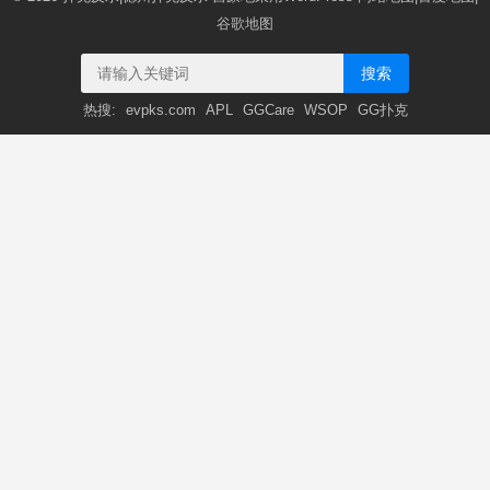
谷歌地图
搜索
热搜:
evpks.com
APL
GGCare
WSOP
GG扑克