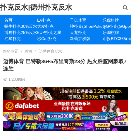
扑克反水|德州扑克反水
首页
EV扑克
千亿体育
乐虎棋牌
蜗牛扑克30%反水
大发扑克
神扑克(ShenPoker)
GG扑克(GGpok
博狗扑克25%反水
6UP扑克之星
天龙扑克
乐淘棋牌
红星扑克
秒Call扑克
新葡京棋牌
币投BTC365(bit
您的位置
首页
迈博体育反水
迈博体育 巴特勒36+5布里奇斯23分 热火胜篮网豪取7
连胜
1,203
阅读