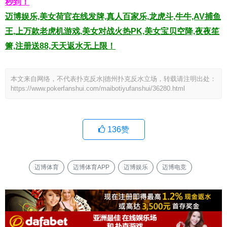
秒到！
迈博娱乐,美女荷官在线发牌,真人百家乐,龙虎斗,牛牛,AV捕鱼
王,上万款老虎机游戏,美女对战火热PK,美女宝贝空降,夜夜笙
箫,注册送88,天天返水无上限！
本文来自网络，不代表扑克反水|德州扑克反水立场，转载请注明出处：
https://www.pokerfanshui.com/maibotiyufanshui/36280.html
136
赞
迈博体育
迈博体育APP
迈博娱乐
迈博电竞