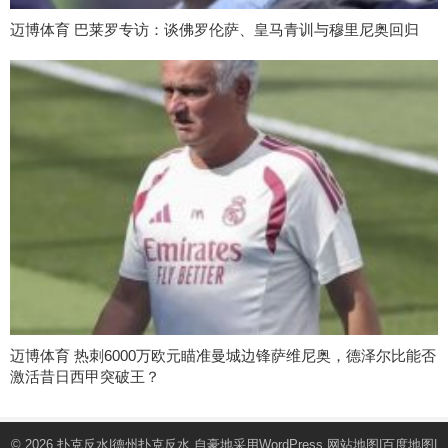
迈博体育 巴莱罗专访：谈佛罗伦萨、皇马青训与穆里尼奥回归
迈博体育 热刺6000万欧元瞄准曼城边锋萨维尼奥，德泽尔比能否
激活昔日西甲突破王？
© 2026
扑克反水|德州扑克反水
自豪地采用WordPress
网站地图
|
百度地图
|