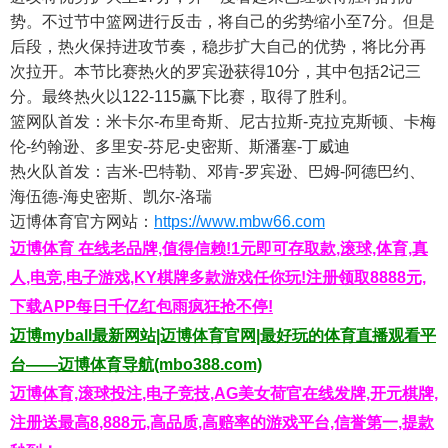
势。不过节中篮网进行反击，将自己的劣势缩小至7分。但是
后段，热火保持进攻节奏，稳步扩大自己的优势，将比分再
次拉开。本节比赛热火的罗宾逊获得10分，其中包括2记三
分。最终热火以122-115赢下比赛，取得了胜利。
篮网队首发：米卡尔-布里奇斯、尼古拉斯-克拉克斯顿、卡梅
伦-约翰逊、多里安-芬尼-史密斯、斯潘塞-丁威迪
热火队首发：吉米-巴特勒、邓肯-罗宾逊、巴姆-阿德巴约、
海伍德-海史密斯、凯尔-洛瑞
迈博体育官方网站：
https://www.mbw66.com
迈博体育 在线老品牌,值得信赖!1元即可存取款,滚球,体育,真
人,电竞,电子游戏,KY棋牌多款游戏任你玩!注册领取8888元,
下载APP每日千亿红包雨疯狂抢不停!
迈博myball最新网站|迈博体育官网|最好玩的体育直播观看平
台——迈博体育导航(mbo388.com)
迈博体育,滚球投注,电子竞技,AG美女荷官在线发牌,开元棋牌,
注册送最高8,888元,高品质,高赔率的游戏平台,信誉第一,提款