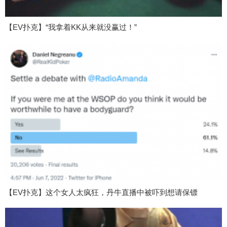
【EV扑克】“我拿着KK从来就没赢过！”
【EV扑克】这个女人太疯狂，丹牛直播中被吓到想请保镖