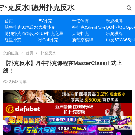
扑克反水|德州扑克反水
首页
EV扑克
千亿体育
乐虎棋牌
蜗牛扑克30%反水
大发扑克
神扑克(ShenPoker)
GG扑克(GGpok
博狗扑克25%反水
6UP扑克之星
天龙扑克
乐淘棋牌
红星扑克
秒Call扑克
新葡京棋牌
币投BTC365(bit
您的位置
首页
扑克反水
【扑克反水】丹牛扑克课程在MasterClass正式上
线！
2,648
阅读