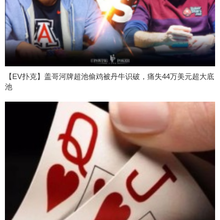
【EV扑克】盖哥河牌超池偷鸡被丹牛识破，痛失44万美元超大底
池