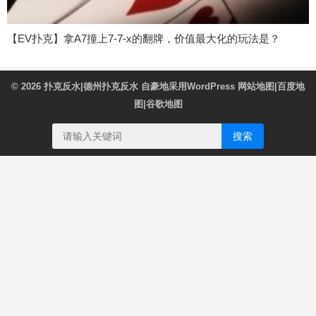
【EV扑克】拿A7撞上7-7-x的翻牌，价值最大化的玩法是？
© 2026
扑克反水|德州扑克反水
自豪地采用WordPress
网站地图
|
百度地
图
|
谷歌地图
搜索