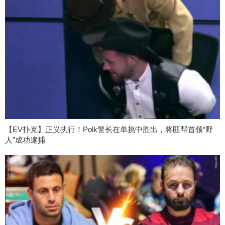
【EV扑克】正义执行！Polk警长在单挑中胜出，将匪帮首领“野
人”成功逮捕