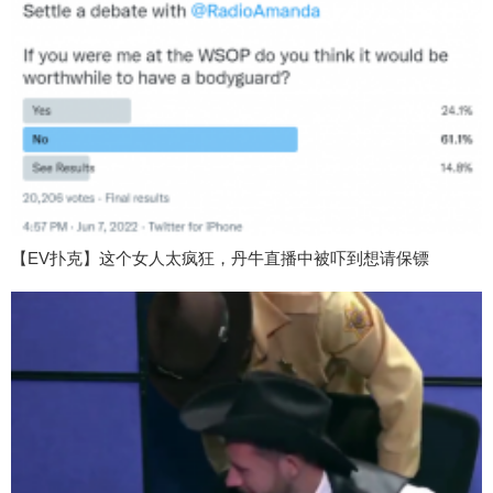
【EV扑克】这个女人太疯狂，丹牛直播中被吓到想请保镖