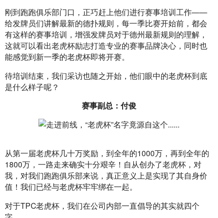
刚到跑跑俱乐部门口，正巧赶上他们进行赛事培训工作——
给发牌员们讲解最新的德扑规则，每一季比赛开始前，都会
有这样的赛事培训，增强发牌员对于德州最新规则的理解，
这就可以看出老虎杯励志打造专业的赛事品牌决心，同时也
能感觉到新一季的老虎杯即将开赛。
待培训结束，我们采访也随之开始，他们眼中的老虎杯到底
是什么样子呢？
赛事副总：付俊
从第一届老虎杯几十万奖励，到全年的1000万，再到全年的
1800万，一路走来确实十分艰辛！自从创办了老虎杯，对
我，对我们跑跑俱乐部来说，真正意义上是实现了其自身价
值！我们已经与老虎杯牢牢绑在一起。
对于TPC老虎杯，我们在公司内部一直倡导的其实就四个
字。