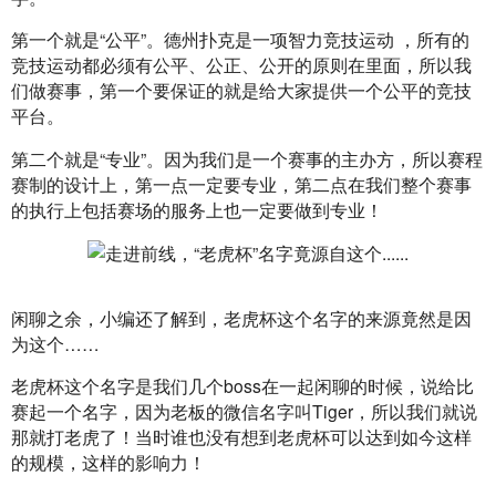
第一个就是“公平”。德州扑克是一项智力竞技运动 ，所有的
竞技运动都必须有公平、公正、公开的原则在里面，所以我
们做赛事，第一个要保证的就是给大家提供一个公平的竞技
平台。
第二个就是“专业”。因为我们是一个赛事的主办方，所以赛程
赛制的设计上，第一点一定要专业，第二点在我们整个赛事
的执行上包括赛场的服务上也一定要做到专业！
闲聊之余，小编还了解到，老虎杯这个名字的来源竟然是因
为这个……
老虎杯这个名字是我们几个boss在一起闲聊的时候，说给比
赛起一个名字，因为老板的微信名字叫Tiger，所以我们就说
那就打老虎了！当时谁也没有想到老虎杯可以达到如今这样
的规模，这样的影响力！