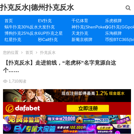
扑克反水|德州扑克反水
首页
EV扑克
千亿体育
乐虎棋牌
蜗牛扑克30%反水
大发扑克
神扑克(ShenPoker)
GG扑克(GGpok
博狗扑克25%反水
6UP扑克之星
天龙扑克
乐淘棋牌
红星扑克
秒Call扑克
新葡京棋牌
币投BTC365(bit
您的位置
首页
扑克反水
【扑克反水】走进前线，“老虎杯”名字竟源自这
个……
1,710
阅读