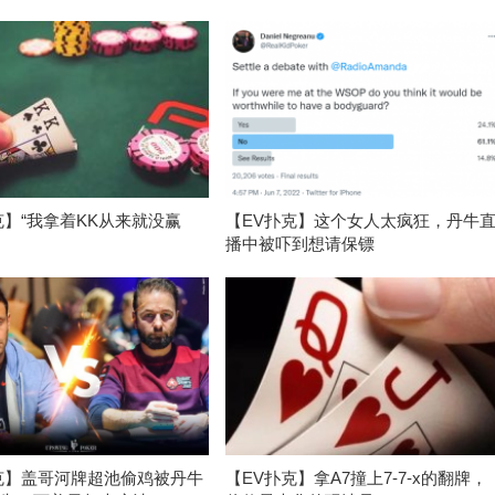
克】“我拿着KK从来就没赢
【EV扑克】这个女人太疯狂，丹牛
播中被吓到想请保镖
克】盖哥河牌超池偷鸡被丹牛
【EV扑克】拿A7撞上7-7-x的翻牌，