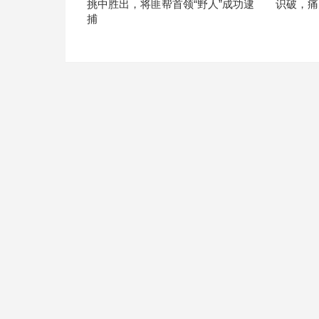
挑中胜出，将匪帮首领“野人”成功逮
识破，痛
捕