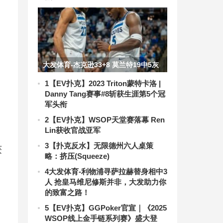
大发体育-杰克逊33+8 莫兰特19中5灰
熊逆转森林狼，大发助力你的致富之
1
【EV扑克】2023 Triton蒙特卡洛 |
Danny Tang赛事#8斩获生涯第5个冠
路！
军头衔
2
【EV扑克】WSOP天堂赛落幕 Ren
Lin获收官战亚军
3
【扑克反水】无限德州六人桌策
获
略：挤压(Squeeze)
4
大发体育-利物浦寻萨拉赫替身相中3
人 抢皇马维尼修斯并非，大发助力你
的致富之路！
5
【EV扑克】GGPoker官宣｜《2025
WSOP线上金手链系列赛》盛大登