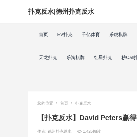
扑克反水|德州扑克反水
首页
EV扑克
千亿体育
乐虎棋牌
天龙扑克
乐淘棋牌
红星扑克
秒Call
您的位置
首页
扑克反水
【扑克反水】David Peters
作者:
德州扑克返水
1,426
阅读