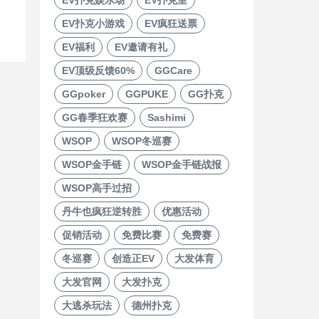
EV扑克小游戏
EV疯狂送票
EV福利
EV邀请有礼
EV顶级反馈60%
GGCare
GGpoker
GGPUKE
GG扑克
GG春季狂欢赛
Sashimi
WSOP
WSOP冬巡赛
WSOP金手链
WSOP金手链战报
WSOP高手过招
丹牛也疯狂逆转胜
优惠活动
促销活动
免费比赛
免费赛
冬巡赛
创造正EV
大发体育
大发官网
大发扑克
大逃杀玩法
德州扑克