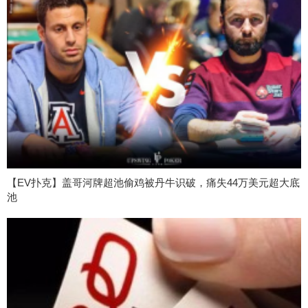
【EV扑克】盖哥河牌超池偷鸡被丹牛识破，痛失44万美元超大底
池