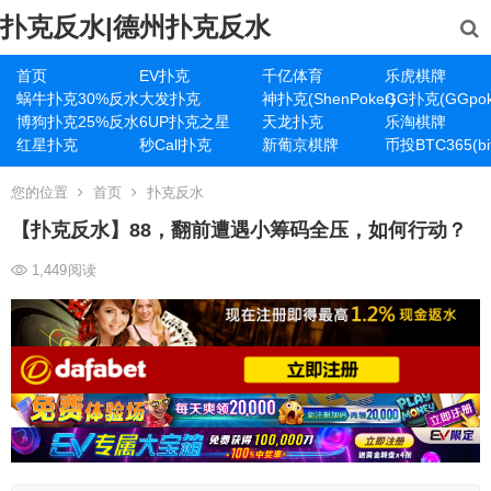
扑克反水|德州扑克反水
首页
EV扑克
千亿体育
乐虎棋牌
蜗牛扑克30%反水
大发扑克
神扑克(ShenPoker)
GG扑克(GGpok
博狗扑克25%反水
6UP扑克之星
天龙扑克
乐淘棋牌
红星扑克
秒Call扑克
新葡京棋牌
币投BTC365(bit
您的位置
首页
扑克反水
【扑克反水】88，翻前遭遇小筹码全压，如何行动？
1,449
阅读