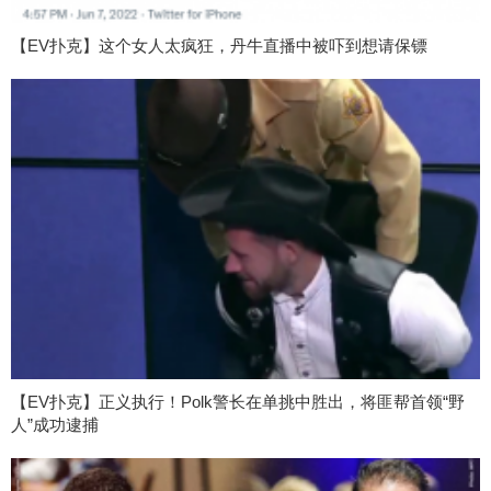
【EV扑克】这个女人太疯狂，丹牛直播中被吓到想请保镖
【EV扑克】正义执行！Polk警长在单挑中胜出，将匪帮首领“野
人”成功逮捕