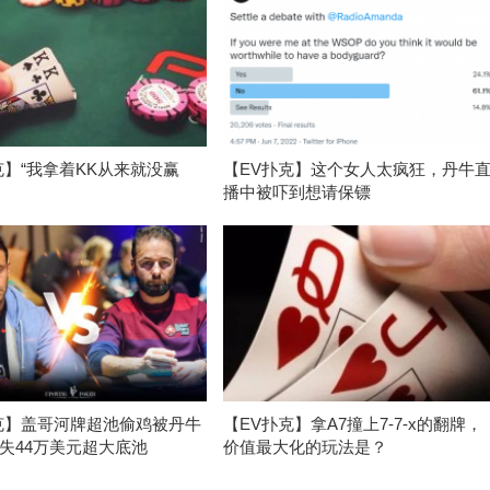
克】“我拿着KK从来就没赢
【EV扑克】这个女人太疯狂，丹牛
播中被吓到想请保镖
克】盖哥河牌超池偷鸡被丹牛
【EV扑克】拿A7撞上7-7-x的翻牌，
失44万美元超大底池
价值最大化的玩法是？