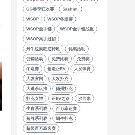
GG春季狂欢赛
Sashimi
WSOP
WSOP冬巡赛
WSOP金手链
WSOP金手链战报
WSOP高手过招
直
丹牛也疯狂逆转胜
优惠活动
促销活动
免费比赛
免费赛
冬巡赛
创造正EV
大发体育
大发官网
大发扑克
大逃杀玩法
德州扑克
扑克女神
正EV之路
沙西米
生肖系列赛
百万幸运赛
短牌系列赛
蜗牛扑克
超级百万豪客赛