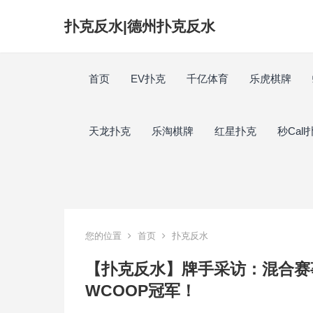
扑克反水|德州扑克反水
首页
EV扑克
千亿体育
乐虎棋牌
天龙扑克
乐淘棋牌
红星扑克
秒Call
您的位置
首页
扑克反水
【扑克反水】牌手采访：混合赛事专
WCOOP冠军！