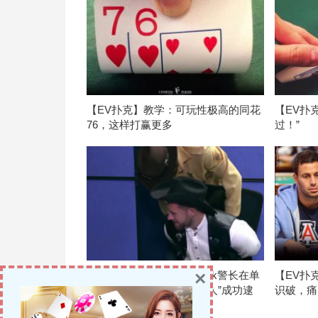
【EV扑克】教学：可玩性极高的同花
【EV扑
76，这样打赢更多
过！”
×
【EV扑克】正义执行！Polk警长在单
【EV扑
挑中胜出，将匪帮首领“野人”成功逮
识破，痛
捕