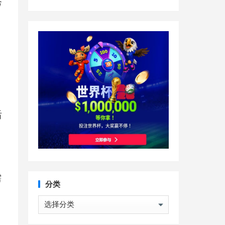
秀
后
需
分类
分
类