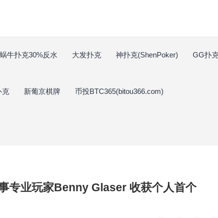
蜗牛扑克30%反水
大发扑克
神扑克(ShenPoker)
GG扑克(
扑克
新葡京棋牌
币投BTC365(bitou366.com)
业玩家Benny Glaser 收获个人首个