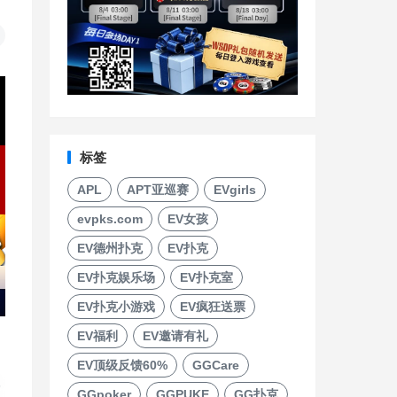
标签
APL
APT亚巡赛
EVgirls
evpks.com
EV女孩
EV德州扑克
EV扑克
EV扑克娱乐场
EV扑克室
EV扑克小游戏
EV疯狂送票
EV福利
EV邀请有礼
EV顶级反馈60%
GGCare
GGpoker
GGPUKE
GG扑克