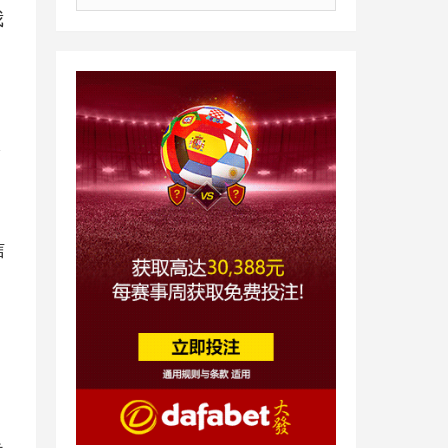
档
我
K
信