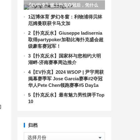
【EV扑克】线上扑克夺冠后，凭什么
只给我一张截图？
1
迈博体育 梦幻冬窗：利物浦得贝林
厄姆曼联获卡马文加
2
【扑克反水】Giuseppe Iadisernia
取得partypoker加勒比海扑克盛会超
级豪客赛冠军！
3
【扑克反水】国家杯与您相约大明
湖畔-济南赛事周边推介
4
【EV扑克】2024 WSOP | 尹宇周获
揭幕赛季军 Jose Garcia赛事#2夺冠
华人Pete Chen领跑赛事#5 Day1a
5
【扑克反水】最有魅力男性牌手Top
10
力
归档
归