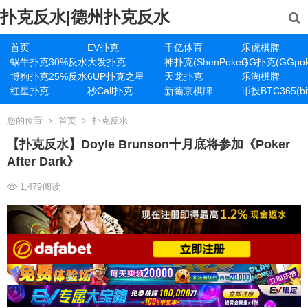
扑克反水|德州扑克反水
首页
EV扑克
千亿体育
乐虎棋牌
蜗牛扑克30%反水
大发扑克
神扑克(ShenPoker)
GG扑克(GGpok
博狗扑克25%反水
6UP扑克之星
天龙扑克
乐淘棋牌
红星扑克
秒Call扑克
新葡京棋牌
币投BTC365(bit
您的位置
首页
扑克反水
【扑克反水】Doyle Brunson十月底将参加《Poker
After Dark》
1,479
阅读