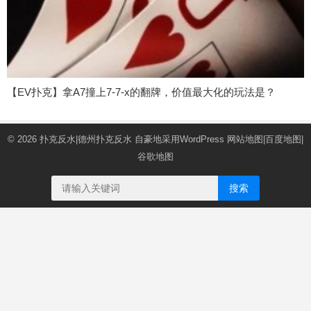
【EV扑克】拿A7撞上7-7-x的翻牌，价值最大化的玩法是？
© 2026
扑克反水|德州扑克反水
自豪地采用WordPress
网站地图
|
百度地图
|
谷歌地图
搜索