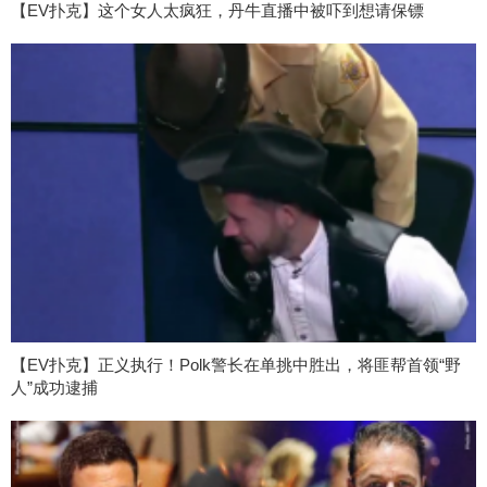
【EV扑克】这个女人太疯狂，丹牛直播中被吓到想请保镖
【EV扑克】正义执行！Polk警长在单挑中胜出，将匪帮首领“野
人”成功逮捕