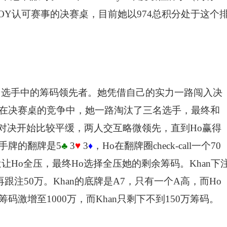
POY认可赛事的决赛桌，目前她以974总积分处于这个
9名选手中的筹码领先者。她凭借自己的实力一路闯入决
在决赛桌的竞争中，她一路淘汰了三名选手，最终和
。最终对决开始比较平缓，两人交互略微领先，直到Ho赢得
手牌的翻牌是5
♣
3
♥
3
，Ho在翻牌圈check-call一个70
♦
近让Ho全压，最终Ho选择全压她的剩余筹码。Khan下
须再跟注50万。Khan的底牌是A7，只有一个A高，而Ho
筹码激增至1000万，而Khan只剩下不到150万筹码。