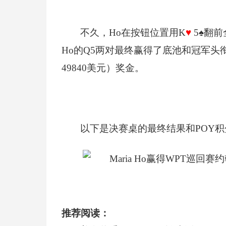
不久，Ho在按钮位置用K
♥
5
♠
翻前
Ho的Q5两对最终赢得了底池和冠军头衔
49840美元）奖金。
以下是决赛桌的最终结果和POY
推荐阅读：