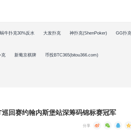
蜗牛扑克30%反水
大发扑克
神扑克(ShenPoker)
GG扑克(
扑克
新葡京棋牌
币投BTC365(bitou366.com)
得WPT巡回赛约翰内斯堡站深筹码锦标赛冠军