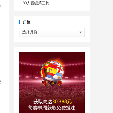
80人晋级第三轮
排
归档
归
档
注