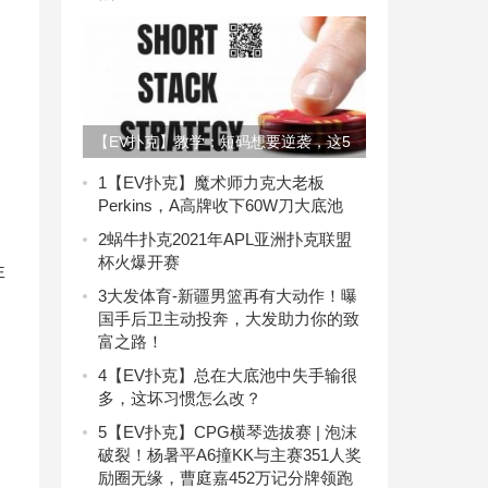
【EV扑克】教学：短码想要逆袭，这5
个错误不要犯
1
【EV扑克】魔术师力克大老板
Perkins，A高牌收下60W刀大底池
2
蜗牛扑克2021年APL亚洲扑克联盟
杯火爆开赛
非
3
大发体育-新疆男篮再有大动作！曝
国手后卫主动投奔，大发助力你的致
富之路！
4
【EV扑克】总在大底池中失手输很
多，这坏习惯怎么改？
5
【EV扑克】CPG横琴选拔赛 | 泡沫
破裂！杨暑平A6撞KK与主赛351人奖
励圈无缘，曹庭嘉452万记分牌领跑