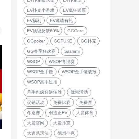
EV扑克小游戏
EV疯狂送票
EV福利
EV邀请有礼
EV顶级反馈60%
GGCare
GGpoker
GGPUKE
GG扑克
GG春季狂欢赛
Sashimi
WSOP
WSOP冬巡赛
WSOP金手链
WSOP金手链战报
WSOP高手过招
丹牛也疯狂逆转胜
优惠活动
促销活动
免费比赛
免费赛
冬巡赛
创造正EV
大发体育
大发官网
大发扑克
大逃杀玩法
德州扑克