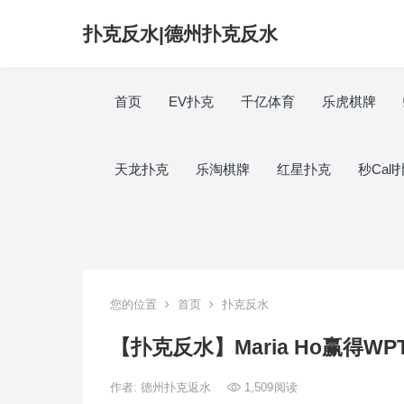
扑克反水|德州扑克反水
首页
EV扑克
千亿体育
乐虎棋牌
天龙扑克
乐淘棋牌
红星扑克
秒Call
您的位置
首页
扑克反水
【扑克反水】​Maria Ho赢
作者:
德州扑克返水
1,509
阅读