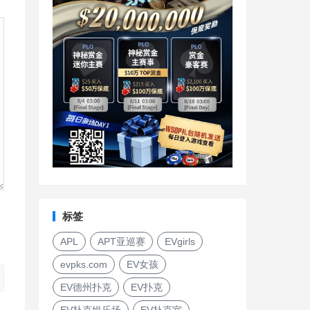
标签
APL
APT亚巡赛
EVgirls
evpks.com
EV女孩
EV德州扑克
EV扑克
EV扑克娱乐场
EV扑克室