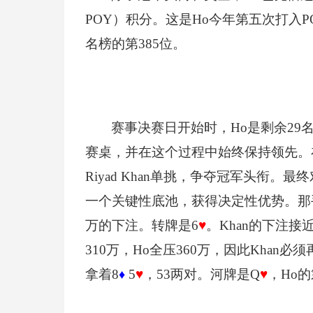
POY）积分。这是Ho今年第五次打入
名榜的第385位。
赛事决赛日开始时，Ho是剩余2
赛桌，并在这个过程中始终保持领先。
Riyad Khan单挑，争夺冠军头衔
一个关键性底池，获得决定性优势。那
万的下注。转牌是6
♥
。Khan的下注接
310万，Ho全压360万，因此Khan必
拿着8
5
♥
，53两对。河牌是Q
♥
，Ho的
♦