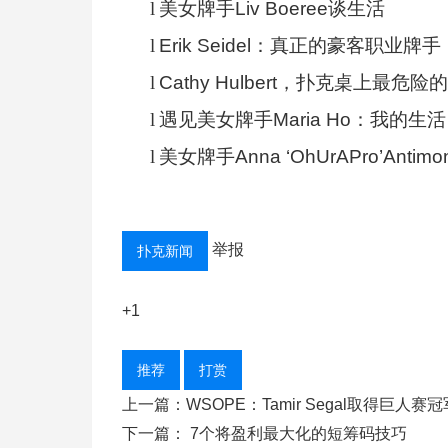
l
美女牌手Liv Boeree谈生活
l
Erik Seidel：真正的豪客职业牌手
l
Cathy Hulbert，扑克桌上最危险
l
遇见美女牌手Maria Ho：我的
l
美女牌手Anna ‘OhUrAPro’Antim
举报
扑克新闻
+1
推荐
打赏
上一篇：WSOPE：Tamir Segal取得巨人赛冠军
下一篇：​ 7个将盈利最大化的短筹码技巧