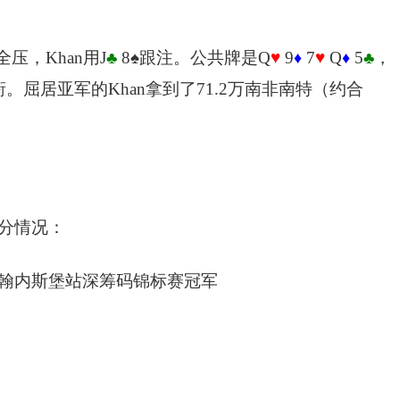
全压，Khan用J
♣
8
♠
跟注。公共牌是Q
♥
9
7
♥
Q
5
♣
，
♦
♦
。屈居亚军的Khan拿到了71.2万南非南特（约合
积分情况：