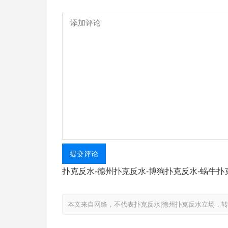
提交评论
扑克反水-德州扑克反水-博狗扑克反水-蜗牛扑
本文来自网络，不代表扑克反水|德州扑克反水立场，转载请注明出处：htt