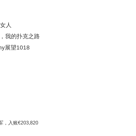
的女人
生活，我的扑克之路
ony展望1018
，入账€203,820