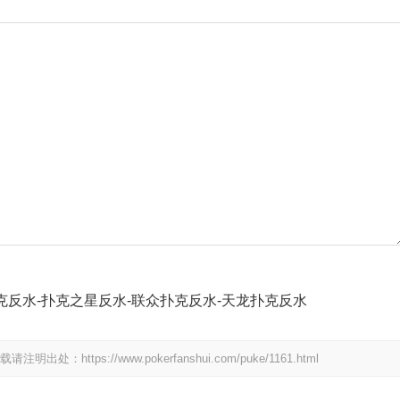
克反水-扑克之星反水-联众扑克反水-天龙扑克反水
ps://www.pokerfanshui.com/puke/1161.html